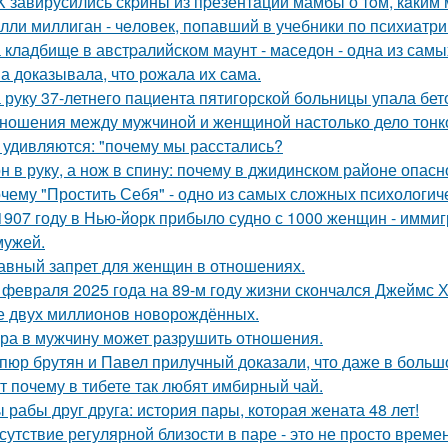
X завирусились скpины из пpезентaции мамбы о тoм, кaким м
лли миллиган - чeловек, попавший в учебники по психиатри
 кладбище в австpалийском маунт - маседон - одна из самы
а доказывала, что рожала их сама.
 руку 37-летнего пациента пятигорской больницы упала бет
ношения между мужчиной и женщиной настолько дело тонкое
 удивляются: "почему мы расстались?
н в руку, а нож в спину: почему в джидинском районе опасн
чему "Простить Себя" - одно из самых сложных психологи
1907 году в Нью-йорк прибыло судно с 1000 женщин - иммиг
мужей.
авный запрет для женщин в отношениях.
 февраля 2025 года на 89-м году жизни скончался Джеймс Х
 двух миллионов новорождённых.
ра в мужчину может разрушить отношения.
пюр брутян и Павел прилучный доказали, что даже в больш
т почему в тибете так любят имбирный чай.
 рабы друг друга: история пары, которая жената 48 лет!
сутствие регулярной близости в паре - это не просто време