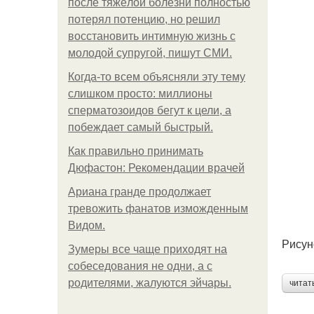
после тяжёлой болезни полностью
потерял потенцию, но решил
восстановить интимную жизнь с
молодой супругой, пишут СМИ.
Когда-то всем объясняли эту тему
слишком просто: миллионы
сперматозоидов бегут к цели, а
побеждает самый быстрый.
Как правильно принимать
Дюфастон: Рекомендации врачей
Ариана гранде продолжает
тревожить фанатов изможденным
Видом.
Рисун
Зумеры все чаще приходят на
собеседования не одни, а с
родителями, жалуются эйчары.
читат