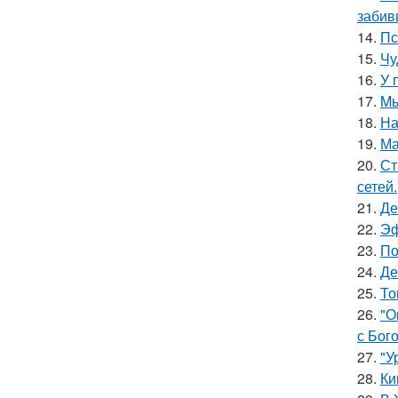
забив
14.
Пс
15.
Чу
16.
У 
17.
Mы
18.
На
19.
Ма
20.
Ст
сетей.
21.
Де
22.
Эф
23.
По
24.
Де
25.
То
26.
"О
с Бог
27.
"У
28.
Ки