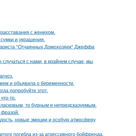
 расставания с женихом.
сумки и украшения.
енариста "Отчаянных Домохозяек" Джеффа
 случаться с нами, в крайнем случае, мы
агноз.
ием и объявила о беременности.
гда попробуйте этот.
что-то.
 ласковым, то бурным и непредсказуемым.
 фразой.
дость, новые эмоции и особую атмосферу
итоге погибла из-за агрессивного бойфренда,