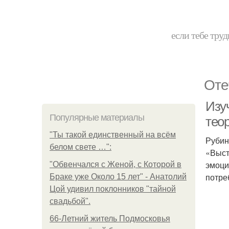
если тебе труд
Оте
Изу
Популярные материалы
тео
"Ты такой единственный на всём
Рубин
белом свете …":
«Выст
эмоци
"Обвенчался с Женой, с Которой в
потре
Браке уже Около 15 лет" - Анатолий
Цой удивил поклонников "тайной
свадьбой".
66-Летний житель Подмосковья