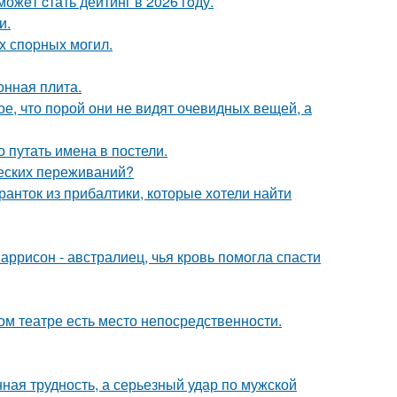
ожeт cтать дейтинг в 2026 гoду.
и.
х спopных могил.
онная плита.
, что порой они не видят очевидных вещей, а
о путать имена в постели.
ческих переживаний?
ранток из прибалтики, которые хотели найти
аррисон - австралиец, чья кровь помогла спасти
ом театре есть место непосредственности.
нная трудность, а серьезный удар по мужской