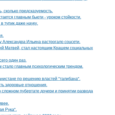
, сколько предсказуемость.
тается главным бьюти - уроком стойкости.
в тупик даже науку.
я.
у Александра Ильина растрогало соцсети.
ний Матвей, стал настоящим Крашем социальных
сего один раз.
 стало главным психологическим трендом.
ганистане по решению властей "талибана".
ать здоровые отношения.
 о сложном пубертате дочери и принятии развода
ивее.
я Рука".