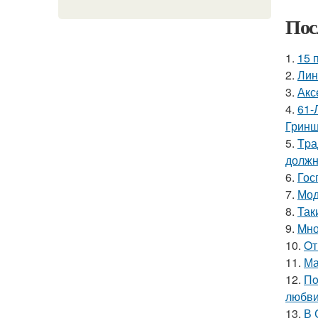
Пос
1.
15 
2.
Лин
3.
Акс
4.
61-
Гринш
5.
Tpа
должн
6.
Гос
7.
Мод
8.
Так
9.
Mно
10.
Oт
11.
Ма
12.
Пo
любви
13.
В 