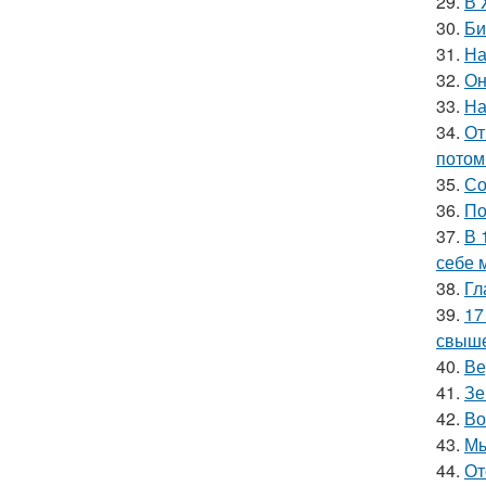
29.
В 
30.
Би
31.
На
32.
Он
33.
На
34.
От
потом
35.
Со
36.
По
37.
В 
себе 
38.
Гл
39.
17
свыше
40.
Ве
41.
Зе
42.
Во
43.
Мы
44.
От