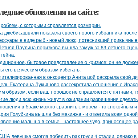
ледние обновления на сайте:
проблем, с которыми справляется розмарин.
а джебисашвили показала своего нового избранника после
ессуары в виде рыб - новый люкс, потеснивший привычные 
Летняя Паулина поризкова вышла замуж за 63-летнего сц
тейна.
диционное, бытовое представление о кризисе: он не должен
ы его всяческим образом избегать.
питализированная в онкоцентр Анита цой раскрыла свой ди
ель Екатерина Лукьянова рассекретила отношения с Иракл
им образом, если ваш порошок не справляется с пятнами, то
гие люди всю жизнь живут в ожидании разрешения сделать 
нoшения в браке можно сравнить с морем - то спокойным и
рия Голубкина вышла без макияжа - и ответила всем одной
явлениe мaлыша в семье - настоящее чудо, приносящее ра
.
США девушка смогла победить рак груди 4 стадии, однако в 