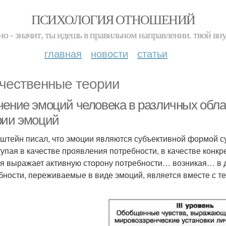
ПСИХОЛОГИЯ ОТНОШЕНИЙ
но - значит, ты идешь в правильном направлении. твой вн
главная
новости
статьи
чественные теории
чение эмоций человека в различных обла
рии эмоций
штейн писал, что эмоции являются субъективной формой су
упая в качестве проявления потребности, в качестве конк
я выражает активную сторону потребности… возникая… в д
бности, переживаемые в виде эмоций, является вместе с т