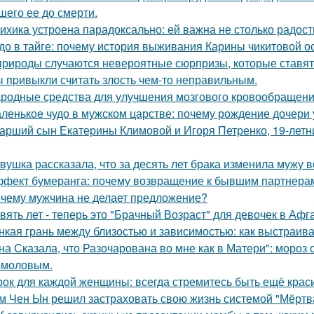
шего ее до смерти.
ихика устроена парадоксально: ей важна не столько радость
до в тайге: почему история выживания Карины чикитовой ос
природы случаются невероятные сюрпризы, которые ставят 
 пpивыкли считать злость чем-то неправильным.
родные средства для улучшения мозгового кровообращени
ленькое чудо в мужском царстве: почему рождение дочери 
арший сын Екатерины Климовой и Игоря Петренко, 19-лет
вушка рассказала, что за десять лет брака изменила мужу в
фект бумеранга: почему возвращение к бывшим партнерам
чему мужчина не делает предложение?
вять лет - теперь это "Брачный Возраст" для девочек в Аф
нкая грань между близостью и зависимостью: как выстраив
на Сказала, что Разочарована во мне как в Матери": мороз
омоловым.
рок для каждой женщины: всегда стремитесь быть ещё крас
м Чен Ын решил застраховать свою жизнь системой "Мёртва