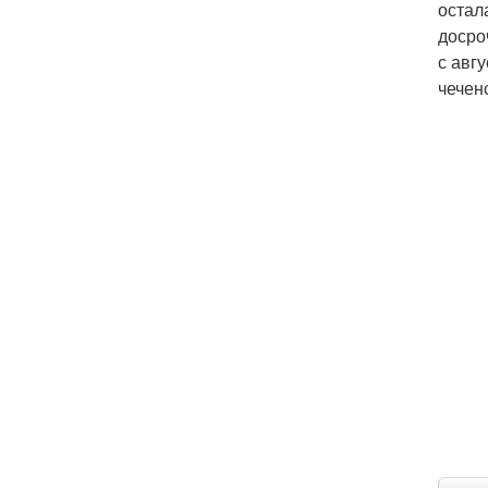
остал
досро
с авг
чечен