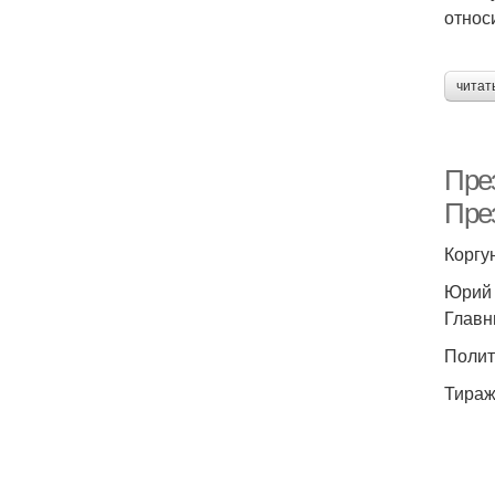
относ
читат
Пре
През
Коргу
Юрий 
Главн
Полити
Тираж