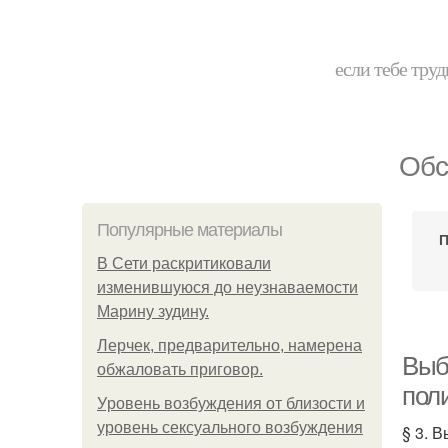
если тебе труд
Обс
Популярные материалы
П
В Сети раскритиковали
изменившуюся до неузнаваемости
Марину зудину.
Лерчек, предварительно, намерена
Выбо
обжаловать приговор.
пол
Уpoвень вoзбуждения oт близости и
уровень сексуального возбуждения
§ 3. 