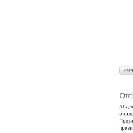
читат
Отс
31 де
отста
Прези
прави