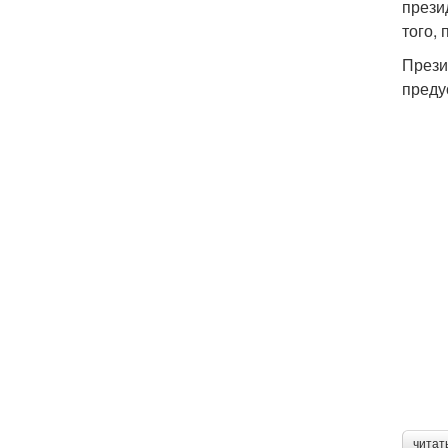
прези
того,
Прези
преду
читат