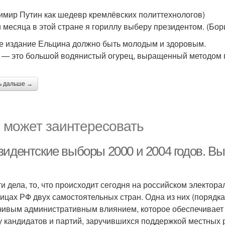
имир Путин как шедевр кремлёвских политтехнологов)
и месяца в этой стране я гориллу выберу президентом. (Бор
е издание Ельцина должно быть молодым и здоровым.
 — это большой водянистый огурец, выращенный методом г
ь дальше →
 может заинтересовать
зидентские выборы 2000 и 2004 годов. В
ти дела, то, что происходит сегодня на российском электор
ницах РФ двух самостоятельных стран. Одна из них (порядк
чивым административным влиянием, которое обеспечивает
у кандидатов и партий, заручившихся поддержкой местных 