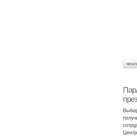
читат
Пар
през
Выбор
получ
сотру
Центр