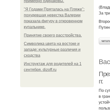
примерно одинаковы.
(Влад
"Я Годами Пряталась на Пляже":
За тр
похудевшая невестка Валерии
Второ
показала фигуру в откровенном
Путин
купальнике.
Принятие своего расстройства.
читат
Символика цвета на востоке и
западе: культурные различия и
сходства
Вас
Инструктаж для родителей на 1
сентября. dizoff.ru
Пре
гг.
По су
в гра
устой
польз