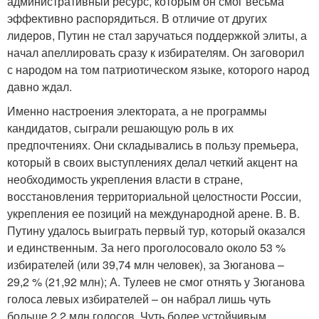
административный ресурс, которым он смог весьма
эффективно распорядиться. В отличие от других
лидеров, Путин не стал заручаться поддержкой элиты, а
начал апеллировать сразу к избирателям. Он заговорил
с народом на том патриотическом языке, которого народ
давно ждал.
Именно настроения электората, а не программы
кандидатов, сыграли решающую роль в их
предпочтениях. Они складывались в пользу премьера,
который в своих выступлениях делал четкий акцент на
необходимость укрепления власти в стране,
восстановления территориальной целостности России,
укрепления ее позиций на международной арене. В. В.
Путину удалось выиграть первый тур, который оказался
и единственным. За него проголосовало около 53 %
избирателей (или 39,74 млн человек), за Зюганова –
29,2 % (21,92 млн); А. Тулеев не смог отнять у Зюганова
голоса левых избирателей – он набрал лишь чуть
больше 2,2 млн голосов. Чуть более устойчивым