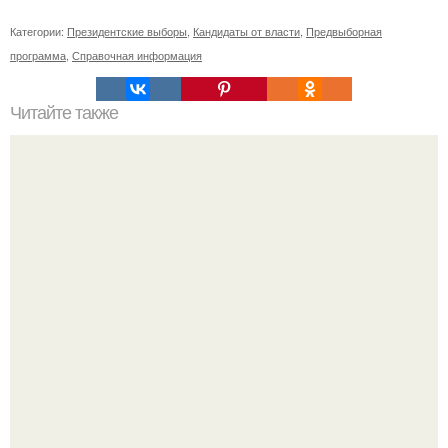
Категории:
Президентские выборы
,
Кандидаты от власти
,
Предвыборная
программа
,
Справочная информация
Читайте также
Почему человек это животное. Почему человек -
животное