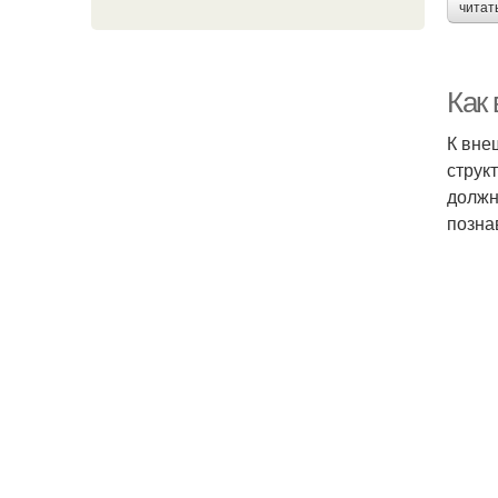
читат
Как
К вне
струк
должн
позна