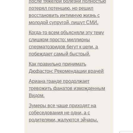
после тяжёлой болезни полностью
потерял потенцию, но решил
восстановить интимную жизнь с
молодой супругой, пишут СМИ.
Когда-то всем объясняли эту тему
слишком просто: миллионы
сперматозоидов бегут к цели, а
побеждает самый быстрый.
Как правильно принимать
Дюфастон: Рекомендации врачей
Ариана гранде продолжает
тревожить фанатов изможденным
Видом.
Зумеры все чаще приходят на
собеседования не одни, а с
родителями, жалуются эйчары.