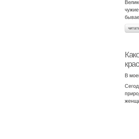
Велик
чужие
бывае
читат
Как
кра
В мое
Сегод
приро
женщи