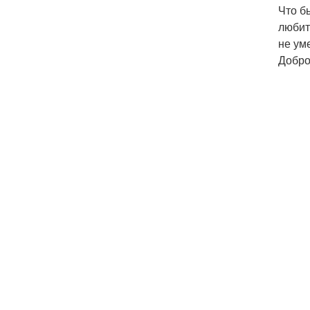
Что б
любит
не ум
Добро