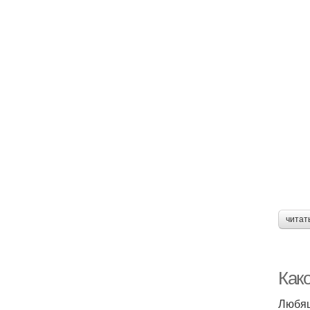
читат
Как
Любя