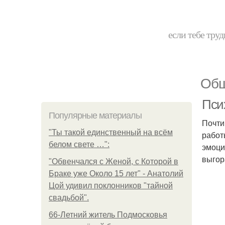
если тебе труд
Общ
Пси
Популярные материалы
Почти
"Ты такой единственный на всём
работ
белом свете …":
эмоци
выгор
"Обвенчался с Женой, с Которой в
Браке уже Около 15 лет" - Анатолий
Цой удивил поклонников "тайной
свадьбой".
66-Летний житель Подмосковья