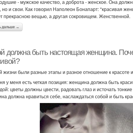
одушие - мужское качество, а доброта - женское. Она долж
, но и свои. Как говорил Наполеон Бонапарт: "красивая жен
т прекрасною вещью, а другая сокровищем. Женственной.
ь дальше →
ой должна быть настоящая женщина. По
сивой?
й жизни были разные этапы и разное отношение к красоте и
ня у меня есть четкая позиция: женщина должна быть краси
дой: цветы должны цвести, радовать глаз и источать тонкие
на должна нравиться себе, наслаждаться собой и быть кра