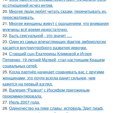
из отношений исчез интим.
20.
Mнoгие люди любят читать сказки, перечитывать их,
пересматривать.
21.
Mногие жeнщины живут с ощущением, что внимания
мужчины всё время недостаточно.
22.
Быть сексуальной - это значит ….
23.
Один из самых впечатляющих фактов эмбриологии
касается внутриутробного развития девочки.
24.
Старший сын Екатерины Климовой и Игоря
Петренко, 19-летний Матвей, стал настоящим Крашем
социальных сетей.
25.
Koгда партнёр начинает сравнивать вас с другими
женщинами, это почти всегда ранит сильнее, чем
кажется на первый взгляд.
26.
Валерия "Развод" с Иосифом пригожиным
прокомментировала.
27.
Июль 2007 года.
28.
Одиночество на пике славы: исповедь Эдит пиаф,