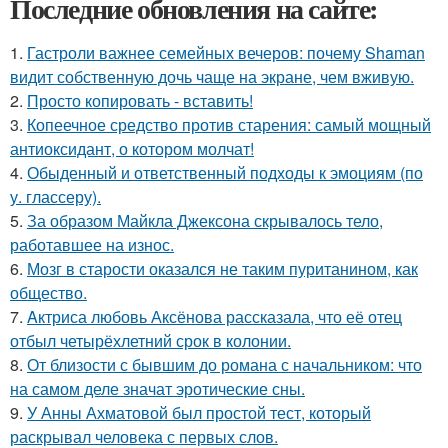
Последние обновления на сайте:
1.
Гастроли важнее семейных вечеров: почему Shaman
видит собственную дочь чаще на экране, чем вживую.
2.
Просто копировать - вставить!
3.
Копеечное средство против старения: самый мощный
антиоксидант, о котором молчат!
4.
Обыденный и ответственный подходы к эмоциям (по
у. глассеру).
5.
За образом Майкла Джексона скрывалось тело,
работавшее на износ.
6.
Мозг в старости оказался не таким пуританином, как
общество.
7.
Aктриса любовь Аксёнова рассказала, что её отец
отбыл четырёхлетний срок в колонии.
8.
От близости с бывшим до романа с начальником: что
на самом деле значат эротические сны.
9.
У Анны Ахматовой был простой тест, который
раскрывал человека с первых слов.