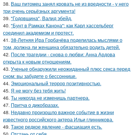
38.
Ваш питомец занял кровать не из вредности - у него
три очень серьёзных аргумента!
39.
"Годовщина", Валид эбейд.
40.
"Бунт в Рамках Канона": как Карл хассельберг
соединил академизм и протест.
41.
38-Летняя Ира Горбачёва поделилась мыслями о
том, должна ли женщина обязательно родить детей.
42.
После трагедии - снова о любви: Анна Ардова
открыта к новым отношениям.
43.
Ученые обнаружили неожиданный плюс секса перед
сном: вы забудете о бессоннице.
44.
Эмоциональный террор позитивностью.
45.
Я не могу без тебя жить!
46.
Ты никогда не изменишь партнера.
47.
Притча о дикобразах.
48.
Недавно произошло важное событие в жизни
известного российского актера Ильи глинникова.
49.
Такое редкое явление - фасциация есть.
50.
Отстань от себя.