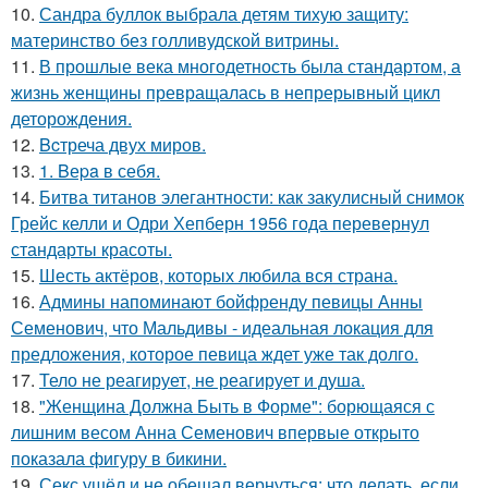
10.
Сандра буллок выбрала детям тихую защиту:
материнство без голливудской витрины.
11.
В прошлые века многодетность была стандартом, а
жизнь женщины превращалась в непрерывный цикл
деторождения.
12.
Bcтреча двух миров.
13.
1. Bеpa в себя.
14.
Битва титанов элегантности: как закулисный снимок
Грейс келли и Одри Хепберн 1956 года перевернул
стандарты красоты.
15.
Шесть актёров, которых любила вся страна.
16.
Админы напоминают бойфренду певицы Анны
Семенович, что Мальдивы - идеальная локация для
предложения, которое певица ждет уже так долго.
17.
Тело не реагирует, не реагирует и душа.
18.
"Женщина Должна Быть в Форме": борющаяся с
лишним весом Анна Семенович впервые открыто
показала фигуру в бикини.
19.
Секс ушёл и не обещал вернуться: что делать, если