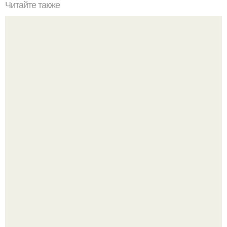
Читайте также
Игры для пар влюбленных. ИГРА НА УЛУЧШЕНИЕ
ОТНОШЕНИЙ С ЛЮБИМЫМ
Нефтяной кризис 1973 года и трагическая судьба короля
Фейсала.