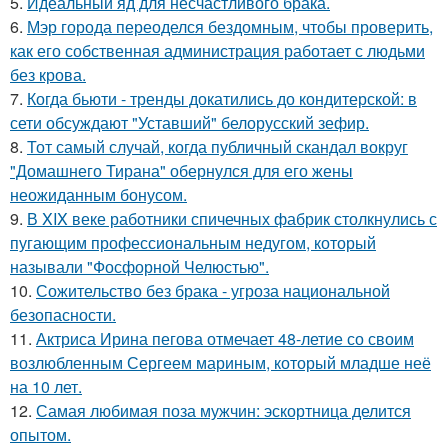
5.
Идеальный яд для несчастливого брака.
6.
Мэр города переоделся бездомным, чтобы проверить,
как его собственная администрация работает с людьми
без крова.
7.
Когда бьюти - тренды докатились до кондитерской: в
сети обсуждают "Уставший" белорусский зефир.
8.
Тот самый случай, когда публичный скандал вокруг
"Домашнего Тирана" обернулся для его жены
неожиданным бонусом.
9.
В XIX веке работники спичечных фабрик столкнулись с
пугающим профессиональным недугом, который
называли "Фосфорной Челюстью".
10.
Сожительство без брака - угроза национальной
безопасности.
11.
Актриса Ирина пегова отмечает 48-летие со своим
возлюбленным Сергеем мариным, который младше неё
на 10 лет.
12.
Самая любимая поза мужчин: эскортница делится
опытом.