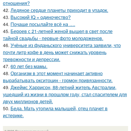
отношения?
42.
Ледяное сердце планеты приходит в упадок.
43.
Высокий IQ = одиночество?
44.
Почаще посылайте всё на ….
45.
Бероев с 21-летней женой вышел в свет после
тайной свадьбы - первые фото молодоженов.
46.
Учёные из фуданьского университета заявили, что
почти литр кофе в день может снижать уровень
тревожности и депрессии.
47.
60 лет без мамы.
48.
Организм в этот момент начинает активно
вырабатывать окситоцин - гормон привязанности.
49.
Джеймс Харрисон, 88-летний житель Австралии,
ушедший из жизни в прошлом году, стал спасителем для
двух миллионов детей.
50.
Беда. Мать утопила малышей, отец плачет в
истерике.
© 2026 Психология отношений