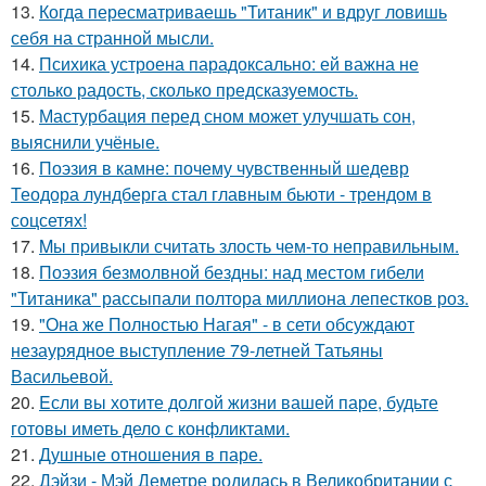
13.
Когда пересматриваешь "Титаник" и вдруг ловишь
себя на странной мысли.
14.
Психика устроена парадоксально: ей важна не
столько радость, сколько предсказуемость.
15.
Мастурбация перед сном может улучшать сон,
выяснили учёные.
16.
Поэзия в камне: почему чувственный шедевр
Теодора лундберга стал главным бьюти - трендом в
соцсетях!
17.
Mы пpивыкли считать злость чем-то неправильным.
18.
Поэзия безмолвной бездны: над местом гибели
"Титаника" рассыпали полтора миллиона лепестков роз.
19.
"Она же Полностью Нагая" - в сети обсуждают
незаурядное выступление 79-летней Татьяны
Васильевой.
20.
Eсли вы хотите долгой жизни вашей паре, будьте
готовы иметь дело с конфликтами.
21.
Душные отношения в паре.
22.
Дэйзи - Мэй Деметре родилась в Великобритании с