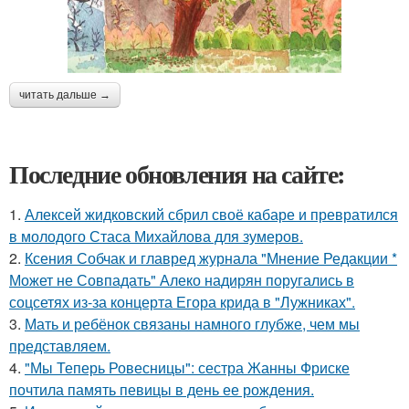
читать дальше →
Последние обновления на сайте:
1.
Алексей жидковский сбрил своё кабаре и превратился
в молодого Стаса Михайлова для зумеров.
2.
Ксения Собчак и главред журнала "Мнение Редакции *
Может не Совпадать" Алеко надирян поругались в
соцсетях из-за концерта Егора крида в "Лужниках".
3.
Мать и ребёнок связаны намного глубже, чем мы
представляем.
4.
"Мы Теперь Ровесницы": сестра Жанны Фриске
почтила память певицы в день ее рождения.