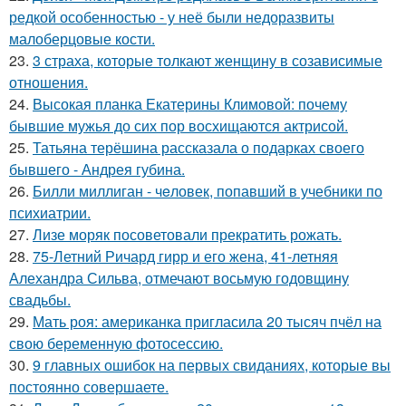
редкой особенностью - у неё были недоразвиты
малоберцовые кости.
23.
3 страха, которые толкают женщину в созависимые
отношения.
24.
Высокая планка Екатерины Климовой: почему
бывшие мужья до сих пор восхищаются актрисой.
25.
Татьяна терёшина рассказала о подарках своего
бывшего - Андрея губина.
26.
Билли миллиган - чeловек, попавший в учебники по
психиатрии.
27.
Лизе моряк посоветовали прекратить рожать.
28.
75-Летний Ричард гирр и его жена, 41-летняя
Алехандра Сильва, отмечают восьмую годовщину
свадьбы.
29.
Мать роя: американка пригласила 20 тысяч пчёл на
свою беременную фотосессию.
30.
9 главных ошибок на первых свиданиях, которые вы
постоянно совершаете.