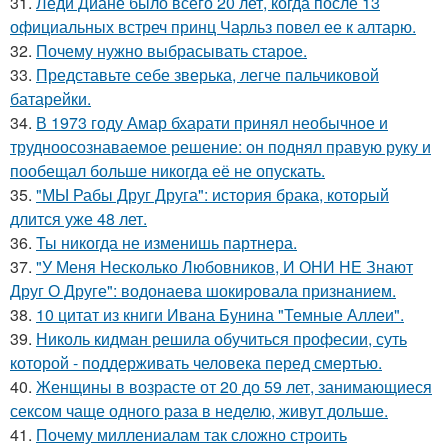
31.
Леди Диане было всего 20 лет, когда после 13
официальных встреч принц Чарльз повел ее к алтарю.
32.
Почему нужно выбрасывать старое.
33.
Представьте себе зверька, легче пальчиковой
батарейки.
34.
В 1973 году Амар бхарати принял необычное и
трудноосознаваемое решение: он поднял правую руку и
пообещал больше никогда её не опускать.
35.
"МЫ Рабы Друг Друга": история брака, который
длится уже 48 лет.
36.
Ты никогда не изменишь партнера.
37.
"У Меня Несколько Любовников, И ОНИ НЕ Знают
Друг О Друге": водонаева шокировала признанием.
38.
10 цитат из книги Ивана Бунина "Темные Аллеи".
39.
Николь кидман решила обучиться професии, суть
которой - поддерживать человека перед смертью.
40.
Женщины в возрасте от 20 до 59 лет, занимающиеся
сексом чаще одного раза в неделю, живут дольше.
41.
Почему миллениалам так сложно строить