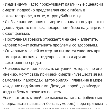
• Индивидуум часто прокручивает различные сценарии
смерти, подробно представляя свою гибель в
автокатастрофе, в огне, от рук убийцы и т.д.
• Любые напоминания о смерти вызывают внутреннюю
дрожь. Будь-то вывеска похоронного бюро на улице или
сюжет фильма.
• Постоянная тревога отражается на сне и аппетите,
человек может испытывать проблемы со здоровьем.
• От черных мыслей их жертва пытается спастись при
помощи алкоголя, антидепрессантов и других
психотропных средств.
• Человек начинает избегать ситуаций, которые, по его
мнению, могут стать причиной смерти (путешествия на
самолетах, пароходах, автомобилях), плавание в море,
хождение под балконами. Доходит, порой, до абсурда,
когда гибель мерещится во всем.
Если есть хоть малейшие намеки на танатафобию (так
специалисты называют боязнь умереть), пора принимать