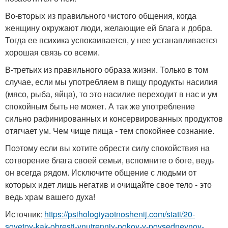
Во-вторых из правильного чистого общения, когда
женщину окружают люди, желающие ей блага и добра.
Тогда ее психика успокаивается, у нее устанавливается
хорошая связь со всеми.
В-третьих из правильного образа жизни. Только в том
случае, если мы употребляем в пищу продукты насилия
(мясо, рыба, яйца), то это насилие переходит в нас и ум
спокойным быть не может. А так же употребление
сильно рафинированных и консервированных продуктов
отягчает ум. Чем чище пища - тем спокойнее сознание.
Поэтому если вы хотите обрести силу спокойствия на
сотворение блага своей семьи, вспомните о боге, ведь
он всегда рядом. Исключите общение с людьми от
которых идет лишь негатив и очищайте свое тело - это
ведь храм вашего духа!
Источник:
https://psihologiyaotnoshenij.com/stati/20-
sovetov-kak-obresti-vnutrenniy-pokoy-v-povsednevnoy-