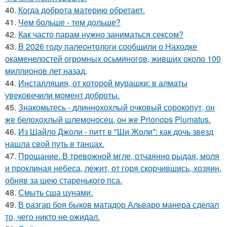
40.
Когда доброта материю обретает.
41.
Чем больше - тем дольше?
42.
Как часто парам нужно заниматься сексом?
43.
В 2026 году палеонтологи сообщили о Находке
окаменелостей огромных осьминогов, живших около 100
миллионов лет назад.
44.
Инсталляция, от которой мурашки: в алматы
увековечили момент доброты.
45.
Знакомьтесь - длиннохохлый очковый сорокопут, он
же белохохлый шлемоносец, он же Prionops Plumatus.
46.
Из Шайло Джоли - питт в "Ши Жоли": как дочь звезд
нашла свой путь в танцах.
47.
Прощание. В тревожной мгле, отчаянно рыдая, моля
и проклиная небеса, лежит, от горя скорчившись, хозяин,
обняв за шею старенького пса.
48.
Смыть сша цунами.
49.
В разгар боя быков матадор Альваро манера сделал
то, чего никто не ожидал.