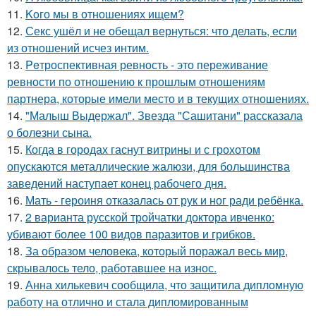
11.
Koго мы в отношениях ищем?
12.
Секс ушёл и не обещал вернуться: что делать, если
из отношений исчез интим.
13.
Peтроспективная ревность - это переживание
ревности по отношению к прошлым отношениям
партнера, которые имели место и в текущих отношениях.
14.
"Малыш Выдержал". Звезда "Сашитани" рассказала
о болезни сына.
15.
Когда в городах гаснут витрины и с грохотом
опускаются металлические жалюзи, для большинства
заведений наступает конец рабочего дня.
16.
Мать - героиня отказалась от рук и ног ради ребёнка.
17.
2 варианта русской тройчатки доктора ивченко:
убивают более 100 видов паразитов и грибков.
18.
За образом человека, который поражал весь мир,
скрывалось тело, работавшее на износ.
19.
Анна хилькевич сообщила, что защитила дипломную
работу на отлично и стала дипломированным