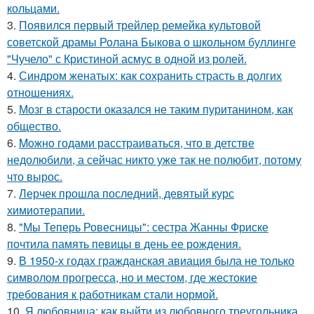
кольцами.
3.
Появился первый трейлер ремейка культовой
советской драмы Ролана Быкова о школьном буллинге
"Чучело" с Кристиной асмус в одной из ролей.
4.
Синдром женатых: как сохранить страсть в долгих
отношениях.
5.
Мозг в старости оказался не таким пуританином, как
общество.
6.
Moжнo годами расстраиваться, что в детстве
недолюбили, а сейчас никто уже так не полюбит, потому
что вырос.
7.
Лерчек прошла последний, девятый курс
химиотерапии.
8.
"Мы Теперь Ровесницы": сестра Жанны Фриске
почтила память певицы в день ее рождения.
9.
В 1950-х годах гражданская авиация была не только
символом прогресса, но и местом, где жестокие
требования к работникам стали нормой.
10.
Я любовница: как выйти из любовного треугольника.