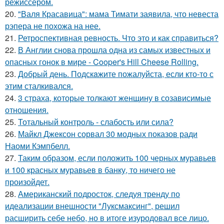
режиссером.
20.
"Валя Красавица": мама Тимати заявила, что невеста
рэпера не похожа на нее.
21.
Ретроспективная ревность. Что это и как справиться?
22.
В Англии снова прошла одна из самых известных и
опасных гонок в мире - Cooper's Hill Cheese Rolling.
23.
Добрый день. Подскaжите пожалуйста, если кто-то с
этим сталкивался.
24.
3 страха, которые толкают женщину в созависимые
отношения.
25.
Тотальный контроль - слабость или сила?
26.
Майкл Джексон сорвал 30 модных показов ради
Наоми Кэмпбелл.
27.
Таким образом, если положить 100 черных муравьев
и 100 красных муравьев в банку, то ничего не
произойдет.
28.
Американский подросток, следуя тренду по
идеализации внешности "Луксмаксинг", решил
расширить себе небо, но в итоге изуродовал все лицо.