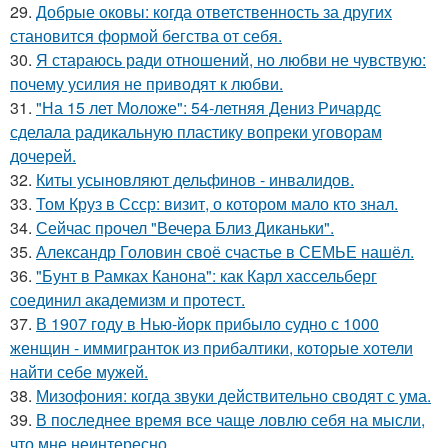
29.
Добрые оковы: когда ответственность за других
становится формой бегства от себя.
30.
Я стараюсь ради отношений, но любви не чувствую:
почему усилия не приводят к любви.
31.
"На 15 лет Моложе": 54-летняя Дениз Ричардс
сделала радикальную пластику вопреки уговорам
дочерей.
32.
Киты усыновляют дельфинов - инвалидов.
33.
Том Круз в Ссср: визит, о котором мало кто знал.
34.
Сейчас прочел "Вечера Близ Диканьки".
35.
Александр Головин своё счастье в СЕМЬЕ нашёл.
36.
"Бунт в Рамках Канона": как Карл хассельберг
соединил академизм и протест.
37.
В 1907 году в Нью-йорк прибыло судно с 1000
женщин - иммигранток из прибалтики, которые хотели
найти себе мужей.
38.
Мизофония: когда звуки действительно сводят с ума.
39.
В последнее время все чаще ловлю себя на мысли,
что мне неинтересно.