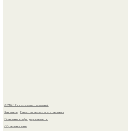
приговор.
Напоминалка: привычка замечать хорошее даже в
самые серые дни - это не очередная сказка из книг по
саморазвитию.
© 2026 Психология отношений
Контакты
Пользовательское соглашение
Политика конфидециальности
Обратная связь