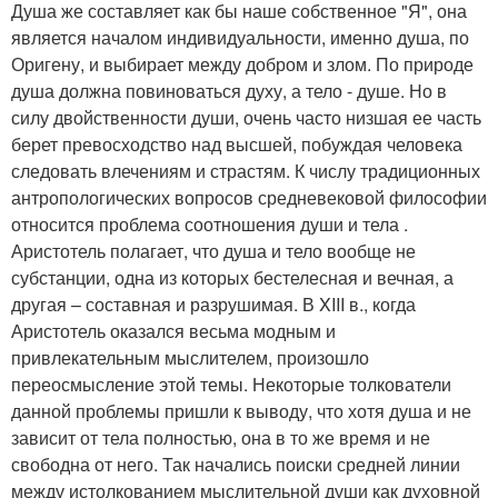
Душа же составляет как бы наше собственное "Я", она
является началом индивидуальности, именно душа, по
Оригену, и выбирает между добром и злом. По природе
душа должна повиноваться духу, а тело - душе. Но в
силу двойственности души, очень часто низшая ее часть
берет превосходство над высшей, побуждая человека
следовать влечениям и страстям. К числу традиционных
антропологических вопросов средневековой философии
относится проблема соотношения души и тела .
Аристотель полагает, что душа и тело вообще не
субстанции, одна из которых бестелесная и вечная, а
другая – составная и разрушимая. В XIII в., когда
Аристотель оказался весьма модным и
привлекательным мыслителем, произошло
переосмысление этой темы. Некоторые толкователи
данной проблемы пришли к выводу, что хотя душа и не
зависит от тела полностью, она в то же время и не
свободна от него. Так начались поиски средней линии
между истолкованием мыслительной души как духовной