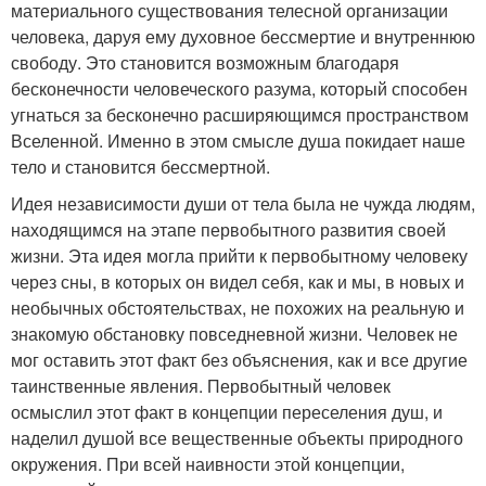
материального существования телесной организации
человека, даруя ему духовное бессмертие и внутреннюю
свободу. Это становится возможным бла­годаря
бесконечности человеческого разума, который способен
угнать­ся за бесконечно расширяющимся пространством
Вселенной. Имен­но в этом смысле душа покидает наше
тело и становится бессмертной.
Идея независимости души от тела была не чужда людям,
находя­щимся на этапе первобытного развития своей
жизни. Эта идея могла прийти к первобытному человеку
через сны, в которых он видел себя, как и мы, в новых и
необычных обстоятельствах, не похожих на ре­альную и
знакомую обстановку повседневной жизни. Человек не
мог оставить этот факт без объяснения, как и все другие
таинственные явления. Первобытный человек
осмыслил этот факт в концепции пе­реселения душ, и
наделил душой все вещественные объекты природ­ного
окружения. При всей наивности этой концепции,