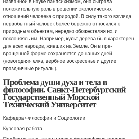
названной в науке панпсихизмом, она сыграла
положительную роль в решении экологических
отношений человека с природой. В силу такого взгля­да
первобытный человек более бережно относился к
природным объектам, нередко обожествляя их, и
поклоняясь им. Например, культ дерева был характерен
для всех народов, живших на Земле. Он в пре­
вращенной форме сохраняется до наших дней
(новогодняя елка, вер­бное воскресенье и другие
праздничные ритуалы).
Проблема души духа и тела в
философии. Санкт-Петербургский
Государственный Морской
Технический Университет
Кафедра Философии и Социологии
Курсовая работа
Проблема духа, души и тела в философских теориях