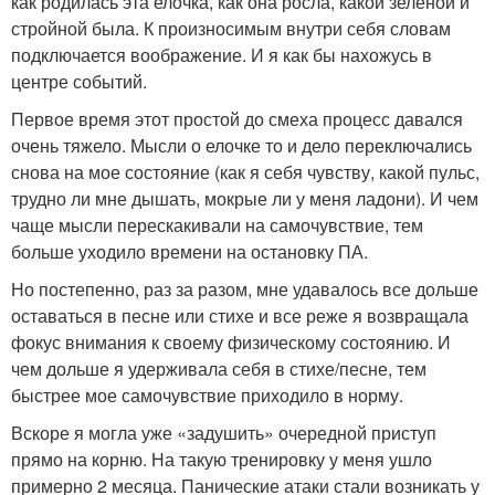
как родилась эта елочка, как она росла, какой зеленой и
стройной была. К произносимым внутри себя словам
подключается воображение. И я как бы нахожусь в
центре событий.
Первое время этот простой до смеха процесс давался
очень тяжело. Мысли о елочке то и дело переключались
снова на мое состояние (как я себя чувству, какой пульс,
трудно ли мне дышать, мокрые ли у меня ладони). И чем
чаще мысли перескакивали на самочувствие, тем
больше уходило времени на остановку ПА.
Но постепенно, раз за разом, мне удавалось все дольше
оставаться в песне или стихе и все реже я возвращала
фокус внимания к своему физическому состоянию. И
чем дольше я удерживала себя в стихе/песне, тем
быстрее мое самочувствие приходило в норму.
Вскоре я могла уже «задушить» очередной приступ
прямо на корню. На такую тренировку у меня ушло
примерно 2 месяца. Панические атаки стали возникать у