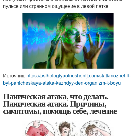
пульсе или странном ощущение в левой пятке.
Источник:
https://psihologiyaotnoshenij.com/stati/mozhet-li-
byt-panicheskaya-ataka-kazhdyy-den-organizm-k-boyu
Паническая атака, что делать.
Паническая атака. Причины,
симптомы, помощь себе, лечение