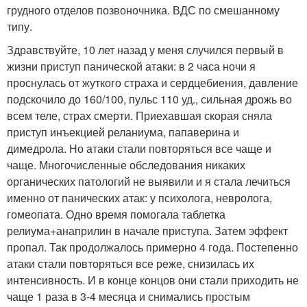
грудного отделов позвоночника. ВДС по смешанному
типу.
Здравствуйте, 10 лет назад у меня случился первый в
жизни приступ панической атаки: в 2 часа ночи я
проснулась от жуткого страха и сердцебиения, давление
подскочило до 160/100, пульс 110 уд., сильная дрожь во
всем теле, страх смерти. Приехавшая скорая сняла
приступ инъекцией реланиума, папаверина и
димедрола. Но атаки стали повторяться все чаще и
чаще. Многочисленные обследования никаких
органических патологий не выявили и я стала лечиться
именно от панических атак: у психолога, невролога,
гомеопата. Одно время помогала таблетка
релиума+анаприлин в начале приступа. Затем эффект
пропал. Так продолжалось примерно 4 года. Постепенно
атаки стали повторяться все реже, снизилась их
интенсивность. И в конце концов они стали приходить не
чаще 1 раза в 3-4 месяца и снимались простым