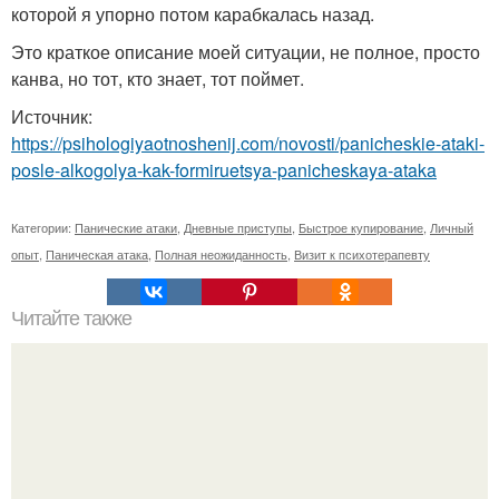
которой я упорно потом карабкалась назад.
Это краткое описание моей ситуации, не полное, просто
канва, но тот, кто знает, тот поймет.
Источник:
https://psihologiyaotnoshenij.com/novosti/panicheskie-ataki-
posle-alkogolya-kak-formiruetsya-panicheskaya-ataka
Категории:
Панические атаки
,
Дневные приступы
,
Быстрое купирование
,
Личный
опыт
,
Паническая атака
,
Полная неожиданность
,
Визит к психотерапевту
Читайте также