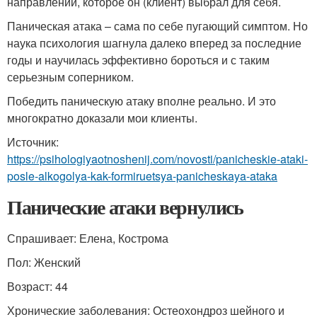
направлении, которое он (клиент) выбрал для себя.
Паническая атака – сама по себе пугающий симптом. Но
наука психология шагнула далеко вперед за последние
годы и научилась эффективно бороться и с таким
серьезным соперником.
Победить паническую атаку вполне реально. И это
многократно доказали мои клиенты.
Источник:
https://psihologiyaotnoshenij.com/novosti/panicheskie-ataki-
posle-alkogolya-kak-formiruetsya-panicheskaya-ataka
Панические атаки вернулись
Спрашивает: Елена, Кострома
Пол: Женский
Возраст: 44
Хронические заболевания: Остеохондроз шейного и