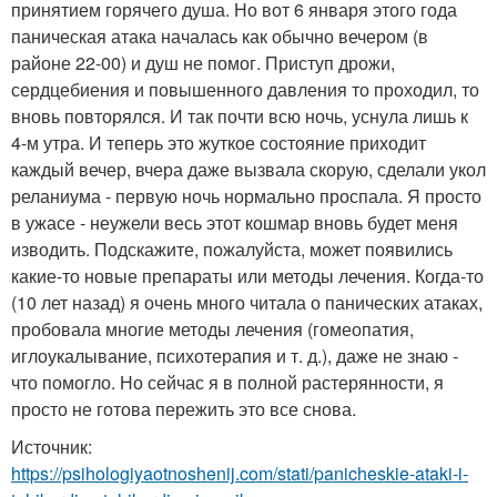
принятием горячего душа. Но вот 6 января этого года
паническая атака началась как обычно вечером (в
районе 22-00) и душ не помог. Приступ дрожи,
сердцебиения и повышенного давления то проходил, то
вновь повторялся. И так почти всю ночь, уснула лишь к
4-м утра. И теперь это жуткое состояние приходит
каждый вечер, вчера даже вызвала скорую, сделали укол
реланиума - первую ночь нормально проспала. Я просто
в ужасе - неужели весь этот кошмар вновь будет меня
изводить. Подскажите, пожалуйста, может появились
какие-то новые препараты или методы лечения. Когда-то
(10 лет назад) я очень много читала о панических атаках,
пробовала многие методы лечения (гомеопатия,
иглоукалывание, психотерапия и т. д.), даже не знаю -
что помогло. Но сейчас я в полной растерянности, я
просто не готова пережить это все снова.
Источник:
https://psihologiyaotnoshenij.com/stati/panicheskie-ataki-i-