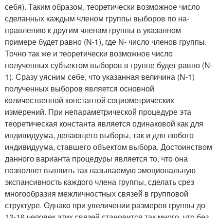
себя). Таким образом, теоретически возможное число
сделанных каждым членом группы выборов по на­
правлению к другим членам группы в указанном
примере будет равно (N-1), где N- число членов группы.
Точно так же и теоретически возможное число
полученных субъек­том выборов в группе будет равно (N-
1). Сразу уясним себе, что указанная величина (N-1)
полученных выборов явля­ется основной
количественной константой социометричес­ких
измерений. При непараметрической процедуре эта
теоретическая константа является одинаковой как для
индивидуума, делающего выборы, так и для любого
инди­видуума, ставшего объектом выбора. Достоинством
данно­го варианта процедуры является то, что она
позволяет выявить так называемую эмоциональную
экспансивность каждого члена группы, сделать срез
многообразия меж­личностных связей в групповой
структуре. Однако при увеличении размеров группы до
12-16 человек этих свя­зей становится так много, что без