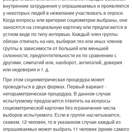
внутренние затруднения у опраши­ваемых и проявляется
у некоторых людей в нежелании участвовать в опросе.
Когда вопросы или критерии социо­метрии выбраны, они
заносятся на специальную карточ­ку или предлагаются в
устном виде по типу интервью. Каждый член группы
обязан отвечать на них, выбирая тех или иных членов
группы в зависимости от большей или меньшей
склонности, предпочтительности их по срав­нению с
другими, симпатий или, наоборот, антипатий, доверия
или недоверия и т. д.
При этом социометрическая процедура может
проводить­ся в двух формах. Первый вариант -
непараметрическая процедура. В данном случае
испытуемому предлагается ответить на вопросы
социометрической карточки без ог­раничения числа
выборов испытуемого. Если в группе на­считывается,
скажем, 12 человек, то в указанном случае каждый из
опрашиваемых может выбрать 11 человек (кро­ме самого