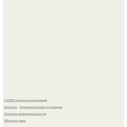
Оздоравливающий рецепт из свеклы.
Крестили ребёнка. Общественность снова полезла в
паспорт тимати.
© 2026 Психология отношений
Контакты
Пользовательское соглашение
Политика конфидециальности
Обратная связь