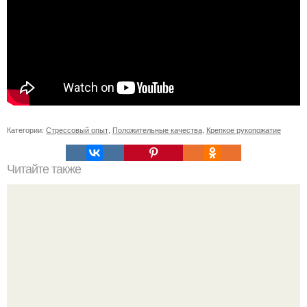
Категории:
Стрессовый опыт
,
Положительные качества
,
Крепкое рукопожатие
Читайте также
Игры для влюбленных пар на расстоянии. Топ 7 идей