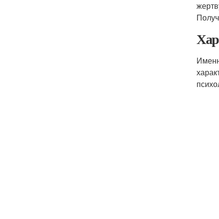
жертв
Получ
Хар
Именн
харак
психо