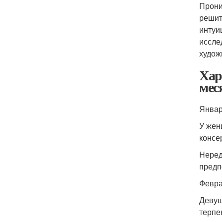
Прони
решит
интуи
иссле
худож
Хар
мес
Янва
У жен
консе
Неред
предп
Февр
Девуш
терпе