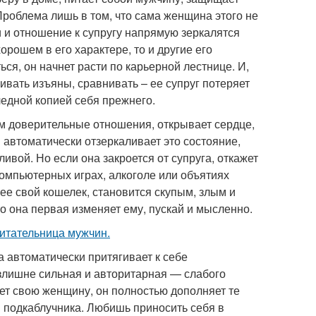
Проблема лишь в том, что сама женщина этого не
ли и отношение к супругу напрямую зеркалятся
орошем в его характере, то и другие его
ся, он начнет расти по карьерной лестнице. И,
ивать изъяны, сравнивать – ее супруг потеряет
ледной копией себя прежнего.
им доверительные отношения, открывает сердце,
 автоматически отзеркаливает это состояние,
ливой. Но если она закроется от супруга, откажет
компьютерных играх, алкоголе или объятиях
ее свой кошелек, становится скупым, злым и
о она первая изменяет ему, пускай и мысленно.
итательница мужчин.
 автоматически притягивает к себе
излишне сильная и авторитарная — слабого
т свою женщину, он полностью дополняет те
и подкаблучника. Любишь приносить себя в