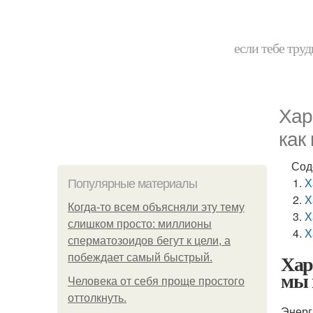
если тебе труд
Хар
как
Сод
Х
Популярные материалы
Х
Когда-то всем объясняли эту тему
Х
слишком просто: миллионы
Х
сперматозоидов бегут к цели, а
Хар
побеждает самый быстрый.
мы 
Человека от себя проще простого
оттолкнуть.
Энерг