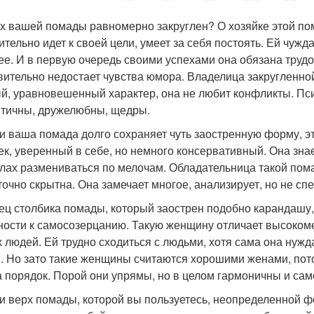
рх вашей помады равномерно закруглен? О хозяйке этой по
ительно идет к своей цели, умеет за себя постоять. Ей чуж
ее. И в первую очередь своими успехами она обязана трудо
вительно недостает чувства юмора. Владелица закругленно
й, уравновешенный характер, она не любит конфликты. Пс
тичны, дружелюбны, щедры.
ли ваша помада долго сохраняет чуть заостренную форму, эт
ек, уверенный в себе, но немного консервативный. Она знает 
лах размениваться по мелочам. Обладательница такой пома
точно скрытна. Она замечает многое, анализирует, но не сп
нец столбика помады, который заострен подобно карандашу, 
ности к самосозерцанию. Такую женщину отличает высоком
х людей. Ей трудно сходиться с людьми, хотя сама она нуж
. Но зато такие женщины считаются хорошими женами, пото
а порядок. Порой они упрямы, но в целом гармоничны и са
ли верх помады, которой вы пользуетесь, неопределенной ф