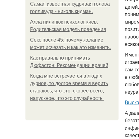
Самая известная кудрявая голова
детей
голливуда - николь кидман.
поним
миром
Алла пилипюк психолог киев.
позит
Родительская модель поведения
наобо
Секс после 45: почему желание
всяко
может исчезать и как это изменить.
Именн
Как правильно принимать
играе
Дюфастон: Рекомендации врачей
сам с
Когда мне встречается в людях
в люб
дурное, то долгое время я верить
любов
стараюсь, что это, скорее всего,
неура
напускное, что это случайность.
Выска
А дал
безот
инфан
качес