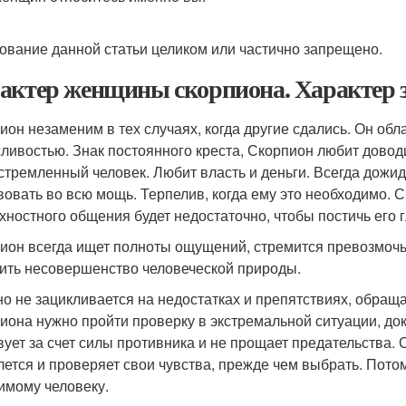
ование данной статьи целиком или частично запрещено.
актер женщины скорпиона. Характер 
ион незаменим в тех случаях, когда другие сдались. Он обл
ливостью. Знак постоянного креста, Скорпион любит довод
стремленный человек. Любит власть и деньги. Всегда дожида
вовать во всю мощь. Терпелив, когда ему это необходимо. С
хностного общения будет недостаточно, чтобы постичь его 
ион всегда ищет полноты ощущений, стремится превозмочь 
ить несовершенство человеческой природы.
о не зацикливается на недостатках и препятствиях, обраща
иона нужно пройти проверку в экстремальной ситуации, до
вует за счет силы противника и не прощает предательства. 
лется и проверяет свои чувства, прежде чем выбрать. Пото
имому человеку.