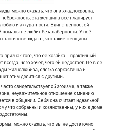
мады можно сказать, что она хладнокровна,
да небрежность, эта женщина все планирует
любию и аккуратности. Единственное, ей
й помады не любит безалаберности. У неё
ихологи утверждают, что такие женщины
о признак того, что ее хозяйка – практичный
всегда, чего хочет, чего ей недостает. Не в ее
ды жизнелюбива, слегка саркастична и
ешит этим делиться с другими.
часто свидетельствует об эгоизме, а также
ерие, неуважительное отношение к мнению
дается в общении. Себя она считает идеальной
му что собранны и хозяйственны, у них в доме
модостаточны.
ормы, можно сказать, что вы не достаточно