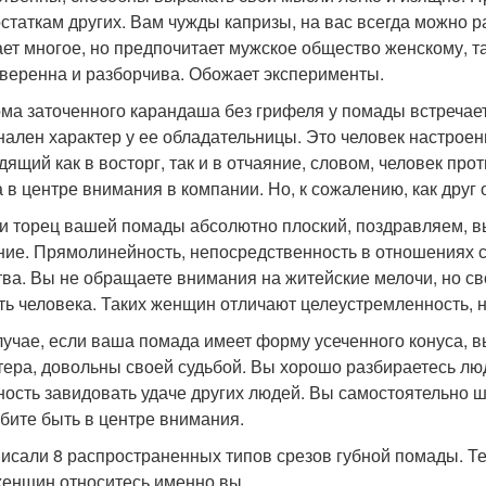
остаткам других. Вам чужды капризы, на вас всегда можно 
ет многое, но предпочитает мужское общество женскому, та
веренна и разборчива. Обожает эксперименты.
рма заточенного карандаша без грифеля у помады встречает
нален характер у ее обладательницы. Это человек настрое
дящий как в восторг, так и в отчаяние, словом, человек пр
а в центре внимания в компании. Но, к сожалению, как друг
ли торец вашей помады абсолютно плоский, поздравляем, вы 
ние. Прямолинейность, непосредственность в отношениях с
тва. Вы не обращаете внимания на житейские мелочи, но 
ть человека. Таких женщин отличают целеустремленность, 
случае, если ваша помада имеет форму усеченного конуса, в
тера, довольны своей судьбой. Вы хорошо разбираетесь лю
ность завидовать удаче других людей. Вы самостоятельно ш
бите быть в центре внимания.
исали 8 распространенных типов срезов губной помады. Теп
женщин относитесь именно вы.