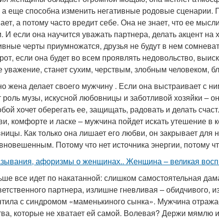
, а еще способна изменить негативные родовые сценарии. 
ает, а потому часто вредит себе. Она не знает, что ее мыс
. И если она научится уважать партнера, делать акцент на х
ивные черты приумножатся, друзья не будут в нем сомневать
рот, если она будет во всем проявлять недовольство, выиск
е уважение, станет сухим, черствым, злобным человеком, б
о жена делает своего мужчину . Если она выстраивает с н
т роль музы, искусной любовницы и заботливой хозяйки – он
обой хочет оберегать ее, защищать, радовать и делать счаст
ви, комфорте и ласке – мужчина пойдет искать утешение в 
ницы. Как только она лишает его любви, он закрывает для н
вновешенным. Потому что нет источника энергии, потому чт
зывания, афоризмы о женщинах.. Женщина – великая восп
ьше все идет по накатанной: слишком самостоятельная дама
ветственного партнера, излишне гневливая – обидчивого, 
тила с синдромом «маменькиного сынка». Мужчина отражае
тва, которые не хватает ей самой. Волевая? Держи мямлю 