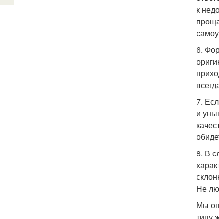
к нед
проща
самоу
6. Фо
ориги
прихо
всегд
7. Ес
и уны
качес
обиде
8. В 
харак
склон
Не лю
Мы оп
типу 