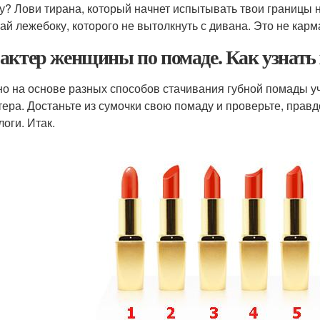
у? Лови тирана, который начнет испытывать твои границы 
ай лежебоку, которого не вытолкнуть с дивана. Это не карма
актер женщины по помаде. Как узнать
о на основе разных способов стачивания губной помады 
тера. Достаньте из сумочки свою помаду и проверьте, прав
логи. Итак.