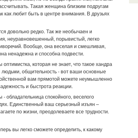
рассчитывать. Такая женщина близким подругам
к как любит быть в центре внимания. В друзьях
ся довольно редко. Так же необычаен и
ния, неуравновешенный, порывистый, легко
отиворечий. Вообще, она веселая и смешливая,
 она ненадежна и способна подвести.
оптимистка, которая не знает, что такое хандра
 людьми, общительность - вот ваши основные
свойственной вам прямотой можете неумышленно
надежность и быстрота реакции.
ы - обладательница спокойного, веселого
дях. Единственный ваш серьезный изъян –
агаете по жизни, преодолеваете все трудности.
ерь вы легко сможете определить, к какому