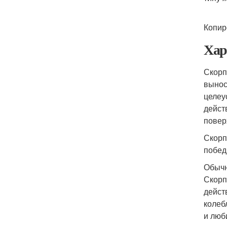
Копир
Хар
Скорп
вынос
целеу
дейст
повер
Скорп
побед
Обычн
Скорп
дейст
колеб
и люб