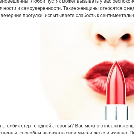
вновешенны, любой пустяк может вызывать у вас беспокойс
ичности и самоуверенности. Такие женщины относятся с н
 вечерние прогулки, испытываете слабость к сентименталь
ш столбик стерт с одной стороны? Вас можно отнести к же
ственны, способны выражать свои мысли легко и изящно. П