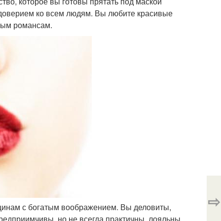
тво, которое вы готовы прятать под маской
едоверием ко всем людям. Вы любите красивые
ным романсам.
⇨
нщинам с богатым воображением. Вы деловиты,
редприимчивы, но не всегда практичны, лояльны