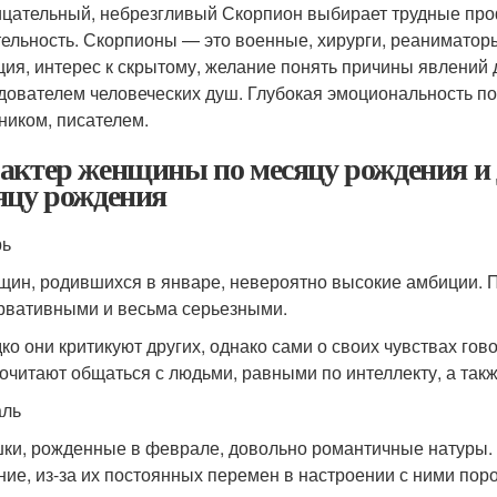
цательный, небрезгливый Скорпион выбирает трудные проф
ельность. Скорпионы — это военные, хирурги, реаниматор
ция, интерес к скрытому, желание понять причины явлений
дователем человеческих душ. Глубокая эмоциональность п
ником, писателем.
актер женщины по месяцу рождения и 
яцу рождения
рь
щин, родившихся в январе, невероятно высокие амбиции. П
рвативными и весьма серьезными.
ко они критикуют других, однако сами о своих чувствах гов
очитают общаться с людьми, равными по интеллекту, а так
аль
ки, рожденные в феврале, довольно романтичные натуры. 
ние, из-за их постоянных перемен в настроении с ними пор