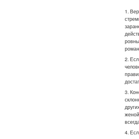
1. Ве
стрем
заран
дейст
ровны
роман
2. Ес
челов
прави
доста
3. Ко
склон
други
женой
всегд
4. Ес