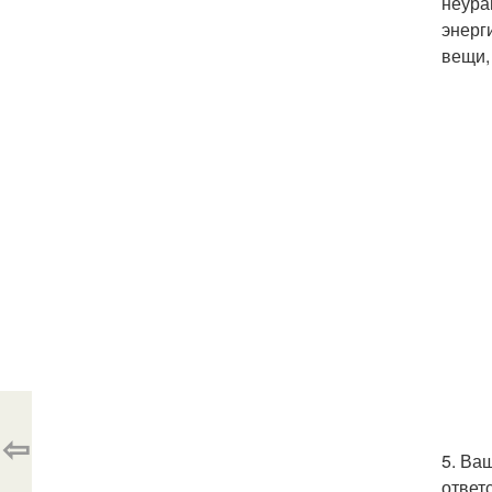
неура
энерг
вещи,
⇦
5. Ва
ответ