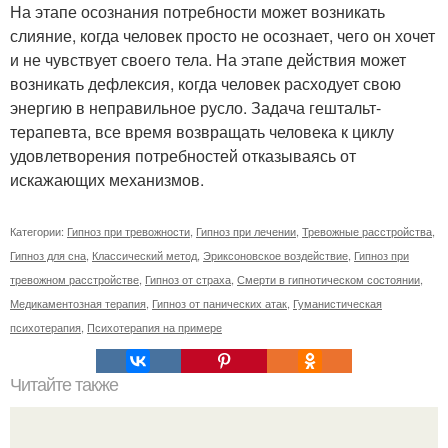
На этапе осознания потребности может возникать
слияние, когда человек просто не осознает, чего он хочет
и не чувствует своего тела. На этапе действия может
возникать дефлексия, когда человек расходует свою
энергию в неправильное русло. Задача гештальт-
терапевта, все время возвращать человека к циклу
удовлетворения потребностей отказываясь от
искажающих механизмов.
Категории:
Гипноз при тревожности
,
Гипноз при лечении
,
Тревожные расстройства
,
Гипноз для сна
,
Классический метод
,
Эриксоновское воздействие
,
Гипноз при
тревожном расстройстве
,
Гипноз от страха
,
Смерти в гипнотическом состоянии
,
Медикаментозная терапия
,
Гипноз от панических атак
,
Гуманистическая
психотерапия
,
Психотерапия на примере
Читайте также