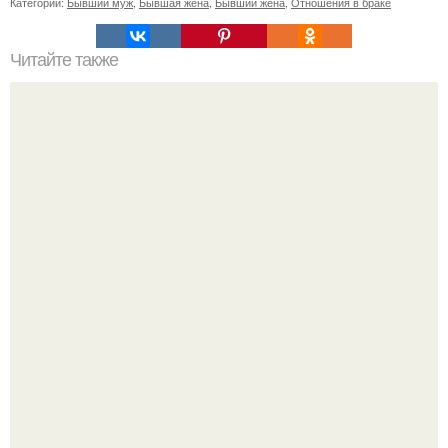
Категории:
Бывший муж
,
Бывшая жена
,
Бывший жена
,
Отношения в браке
Читайте также
Игры для влюбленных пар на расстоянии. Топ 7 идей
для свидания на расстоянии