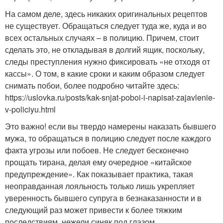
На самом деле, здесь никаких оригинальных рецептов
не существует. Обращаться следует туда же, куда и во
всех остальных случаях – в полицию. Причем, стоит
сделать это, не откладывая в долгий ящик, поскольку,
следы преступления нужно фиксировать «не отходя от
кассы». О том, в какие сроки и каким образом следует
снимать побои, более подробно читайте здесь:
https://uslovka.ru/posts/kak-snjat-poboi-i-napisat-zajavlenie-
v-policiyu.html
Это важно! если вы твердо намерены наказать бывшего
мужа, то обращаться в полицию следует после каждого
факта угрозы или побоев. Не следует бесконечно
прощать тирана, делая ему очередное «китайское
предупреждение». Как показывает практика, такая
неоправданная лояльность только лишь укрепляет
уверенность бывшего супруга в безнаказанности и в
следующий раз может привести к более тяжким
последствиям, нежели синяк под глазом