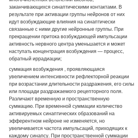
заканчивающихся синаптическими контактами. В
результате при активации группы нейронов от них
идут возбуждающие вли­яния на синаптически
связанные с ними другие нейронные груп­пы. При
прекращении притока возбуждающей импульсации
активность нервного центра уменьшается и может
наступать концентрация возбуждения — процесс,
обратный иррадиации;
суммация возбуждения , проявляющаяся
увеличением интенсивности рефлекторной реакции
при возрастании дли­тельности раздражения, его силы
или площади раздражаемого рецепторного поля.
Различают временную и пространственную
суммацию. При временной суммации количество
активируемых синаптических образований на
эфферентном нейроне не изме­няется, но
увеличивается частота импульсаций, приходящих к
каждому синапсу. При пространственной суммации