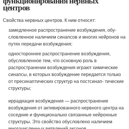
функционирования нервных
центров
Свойства нервных центров. К ним относят:
замедленное распространение возбуждения, обу­
словленное наличием синапсов и многих нейронов на
путях пе­редачи возбуждения;
одностороннее распространение возбуждения,
обусловленное тем, что основную роль в
распространении воз­буждения играют химические
синапсы, в которых возбуждение передается только
от пресинаптических структур на постсинап- тические
структуры;
иррадиация возбуждения — распространение
возбуж­дения от активированного нервного центра на
соседние и функ­ционально связанные нейронные
структуры. Это свойство обусловлено наличием
многочисленных ветвлений аксонов,