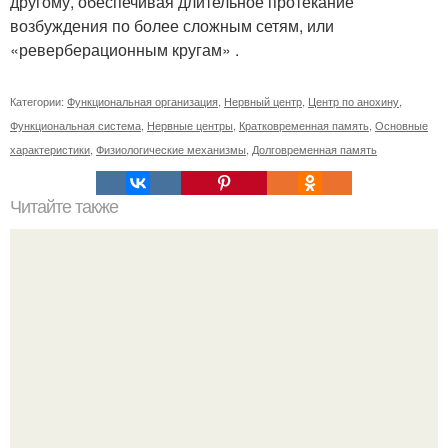
другому, обеспечивая длительное протекание
возбуждения по более сложным сетям, или
«реверберационным кругам» .
Категории:
Функциональная организация
,
Нервный центр
,
Центр по анохину
,
Функциональная система
,
Нервные центры
,
Кратковременная память
,
Основные
характеристики
,
Физиологические механизмы
,
Долговременная память
Читайте также
5 упражнений для уверенности в себе.