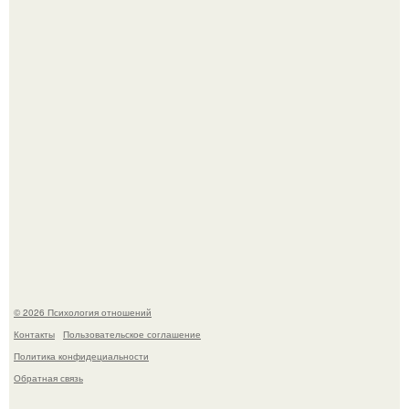
Чего мы на самом деле хотим?
Расплата за характер?
© 2026 Психология отношений
Контакты
Пользовательское соглашение
Политика конфидециальности
Обратная связь