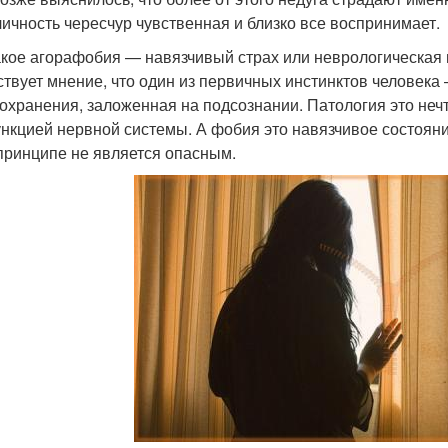
личность чересчур чувственная и близко все воспринимает.
акое агорафобия — навязчивый страх или неврологическая 
твует мнение, что один из первичных инстинктов человека 
охранения, заложенная на подсознании. Патология это неч
нкцией нервной системы. А фобия это навязчивое состоян
 принципе не является опасным.