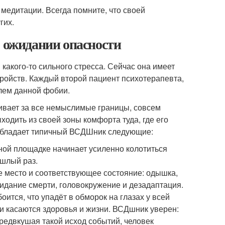
медитации. Всегда помните, что своей
гих.
В ожидании опасности
акого-то сильного стресса. Сейчас она имеет
ройств. Каждый второй пациент психотерапевта,
лем данной фобии.
ливает за все немыслимые границы, совсем
ходить из своей зоны комфорта туда, где его
 обладает типичный ВСДШник следующие:
ной площадке начинает усиленно колотиться
ошлый раз.
 место и соответствующее состояние: одышка,
ожидание смерти, головокружение и дезадаптация.
оится, что упадёт в обморок на глазах у всей
хи касаются здоровья и жизни. ВСДшник уверен:
Предвкушая такой исход событий, человек