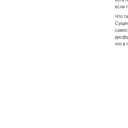
если 
Что т
Сущес
самос
дисфу
что в