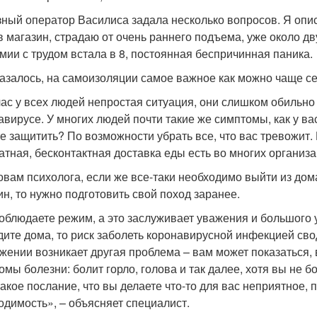
ный оператор Василиса задала несколько вопросов. Я опи
в магазин, страдаю от очень раннего подъема, уже около дв
мии с трудом встала в 8, постоянная беспричинная паника.
казалось, на самоизоляции самое важное как можно чаще се
ас у всех людей непростая ситуация, они слишком обильн
авирусе. У многих людей почти такие же симптомы, как у вас
е защитить? По возможности убрать все, что вас тревожит.
атная, бесконтактная доставка еды есть во многих организа
овам психолога, если же все-таки необходимо выйти из дома
ин, то нужно подготовить свой поход заранее.
облюдаете режим, а это заслуживает уважения и большого у
дите дома, то риск заболеть коронавирусной инфекцией сво
жении возникает другая проблема – вам может показаться,
омы болезни: болит горло, голова и так далее, хотя вы не
такое послание, что вы делаете что-то для вас неприятное, 
одимость», – объясняет специалист.