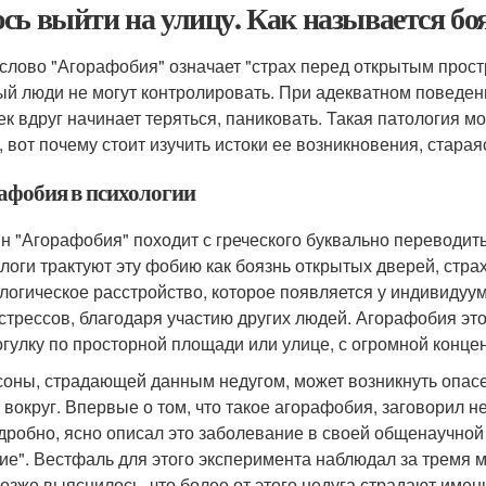
сь выйти на улицу. Как называется бо
слово "Агорафобия" означает "страх перед открытым простра
ый люди не могут контролировать. При адекватном поведен
ек вдруг начинает теряться, паниковать. Такая патология 
, вот почему стоит изучить истоки ее возникновения, стара
афобия в психологии
н "Агорафобия" походит с греческого буквально переводитьс
логи трактуют эту фобию как боязнь открытых дверей, страх
логическое расстройство, которое появляется у индивидуум
стрессов, благодаря участию других людей. Агорафобия эт
огулку по просторной площади или улице, с огромной конце
соны, страдающей данным недугом, может возникнуть опас
 вокруг. Впервые о том, что такое агорафобия, заговорил 
дробно, ясно описал это заболевание в своей общенаучной
ие". Вестфаль для этого эксперимента наблюдал за тремя 
позже выяснилось, что более от этого недуга страдают име