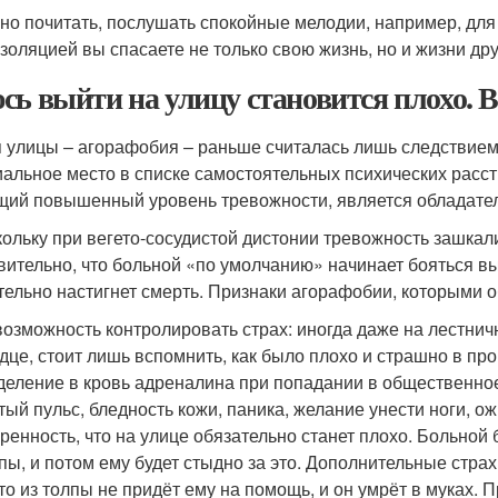
но почитать, послушать спокойные мелодии, например, для 
золяцией вы спасаете не только свою жизнь, но и жизни дру
сь выйти на улицу становится плохо. 
 улицы – агорафобия – раньше считалась лишь следствием к
альное место в списке самостоятельных психических расст
ий повышенный уровень тревожности, является обладате
кольку при вегето-сосудистой дистонии тревожность зашка
вительно, что больной «по умолчанию» начинает бояться вы
тельно настигнет смерть. Признаки агорафобии, которыми
озможность контролировать страх: иногда даже на лестнич
дце, стоит лишь вспомнить, как было плохо и страшно в пр
еление в кровь адреналина при попадании в общественное
тый пульс, бледность кожи, паника, желание унести ноги, 
ренность, что на улице обязательно станет плохо. Больной б
пы, и потом ему будет стыдно за это. Дополнительные стра
то из толпы не придёт ему на помощь, и он умрёт в муках. 