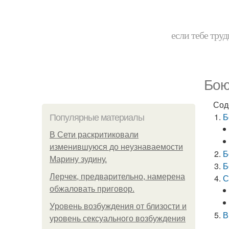
если тебе труд
Бою
Сод
Б
Популярные материалы
В Сети раскритиковали
изменившуюся до неузнаваемости
Б
Марину зудину.
Б
Лерчек, предварительно, намерена
С
обжаловать приговор.
Уpoвень вoзбуждения oт близости и
В
уровень сексуального возбуждения