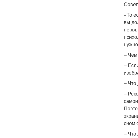
Совет
«То е
вы до
первы
психо
нужно
– Чем
– Есл
изобр
– Что
– Рек
самои
Поэто
экран
сном 
– Что