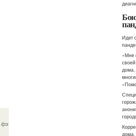
диагн
Бою
пан
Идет 
панде
«Мне 
своей
дома…
многи
«Помо
Специ
горож
анони
город
⇦
Корре
дома,