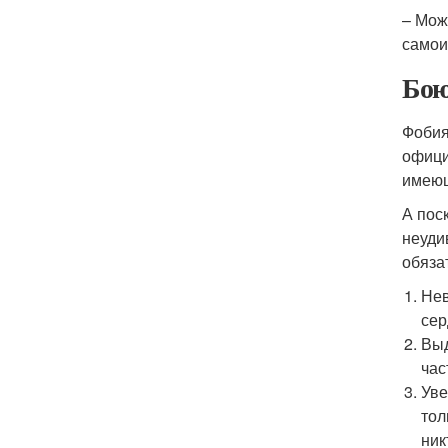
– Мож
самои
Бою
Фобия
офици
имеющ
А пос
неуди
обяза
Нев
сер
Выд
час
Уве
тол
ник