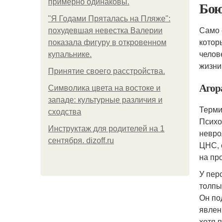
примерно одинаковы.
Бою
"Я Годами Пряталась на Пляже":
Само 
похудевшая невестка Валерии
котор
показала фигуру в откровенном
челов
купальнике.
жизни
Принятие своего расстройства.
Агор
Символика цвета на востоке и
западе: культурные различия и
Терми
сходства
Психо
Инструктаж для родителей на 1
невро
сентября. dizoff.ru
ЦНС, 
на пр
У пер
толпы
Он по
явлен
хотя 