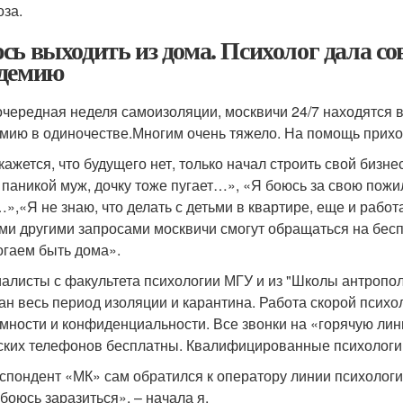
оза.
сь выходить из дома. Психолог дала сов
демию
очередная неделя самоизоляции, москвичи 24/7 находятся в
мию в одиночестве.Многим очень тяжело. На помощь прихо
кажется, что будущего нет, только начал строить свой бизн
 паникой муж, дочку тоже пугает…», «Я боюсь за свою пожил
»,«Я не знаю, что делать с детьми в квартире, еще и рабо
ми другими запросами москвичи смогут обращаться на бес
гаем быть дома».
алисты с факультета психологии МГУ и из "Школы антропол
ан весь период изоляции и карантина. Работа скорой псих
мности и конфиденциальности. Все звонки на «горячую лин
ских телефонов бесплатны. Квалифицированные психологи п
спондент «МК» сам обратился к оператору линии психолог
 боюсь заразиться», – начала я.