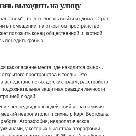
язнь выходить на улицу
нством" , то есть боязнь выйти из дома. Страх,
ии в помещении, на открытом пространстве
может положить конец общественной и частной
ясь победить фобию.
я как опасение места, где находится рынок .
 открытого пространства и толпы. Это
а вследствие неких детских травм, расстройств
о подсознательная защитная реакция личности
нтрацией людей.
ение непредвиденных действий из-за наличия
немецкий невропатолог, психиатр Карл Вестфаль.
 работе "Агорафобия, невропатическое
мужчинами, у которых был страх агорафобии,
нно женщины возрастом 15-35 лет . А особенно