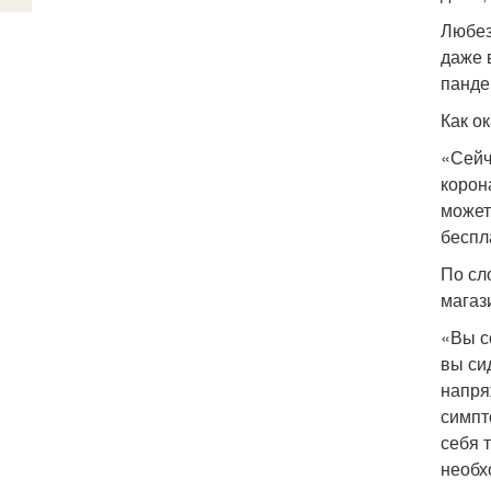
Любез
даже 
панде
Как о
«Сейч
корон
может
беспл
По сл
магаз
«Вы с
вы си
напря
симпт
себя 
необх