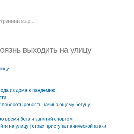
утренний мир...
боязнь выходить на улицу
лицу
хода из дома в пандемию
сти
ак побороть робость начинающему бегуну
во время бега и занятий спортом
йти на улицу | страх приступа панической атаки