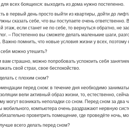
 для всех боящихся: выходить из дома нужно постепенно.
сть в первый день просто выйти из квартиры, дойти до лифта
лжны сказать себе, что вы поступаете очень ответственно. 
й этаж, если станет не по себе, то вернуться обратно, не з
лог. – Постепенно вы сможете делать маленькие шаги, разго
. Важно помнить, что новые условия жизни у всех, поэтому
 себя можно утешить?
и вам страшно, можно попробовать успокоить себя занятие
ажать свой страх, свое беспокойство.
 делать с плохим сном?
омендации перед сном: в течение дня необходимо занимать
золяции вели активный образ жизни, то, естественно, сейчас
му могут возникать неполадки со сном. Перед сном за два ча
ы мобильного, компьютера очень раздражают нервную систе
обязательно проветрить помещение, где проведёте ночь, мо
 лучше всего делать перед сном?