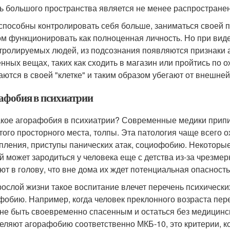
ь большого пространства является не менее распростране
способны контролировать себя больше, заниматься своей п
ом функционировать как полноценная личность. Но при виде
тролируемых людей, из подсознания появляются признаки а
нных вещах, таких как сходить в магазин или пройтись по
аются в своей "клетке" и таким образом убегают от внешней
афобия в психиатрии
акое агорафобия в психиатрии? Современные медики прип
того просторного места, толпы. Эта патология чаще всего 
пления, приступы панических атак, социофобию. Некоторые
й может зародиться у человека еще с детства из-за чрезмер
ют в голову, что вне дома их ждет потенциальная опасность
рослой жизни такое воспитание влечет перечень психически
фобию. Например, когда человек преклонного возраста пере
 не быть своевременно спасенным и остаться без медицин
еляют агорафобию соответственно МКБ-10, это критерии, к