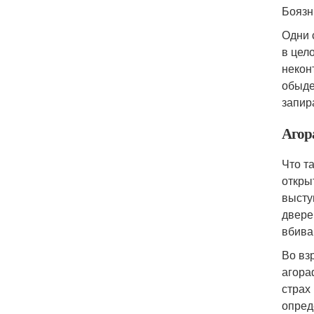
Боязн
Одни 
в цел
некон
обыде
запир
Агор
Что т
откры
высту
двере
вбива
Во вз
агора
страх
опред