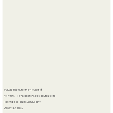
полностью потерял потенцию, но решил восстановить
интимную жизнь с молодой супругой, пишут СМИ.
Гастроли важнее семейных вечеров: почему Shaman
видит собственную дочь чаще на экране, чем вживую.
© 2026 Психология отношений
Контакты
Пользовательское соглашение
Политика конфидециальности
Обратная связь