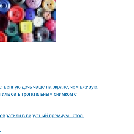
ственную дочь чаще на экране, чем вживую.
тила сеть трогательным снимком с
евратили в вирусный премиум - стол.
.