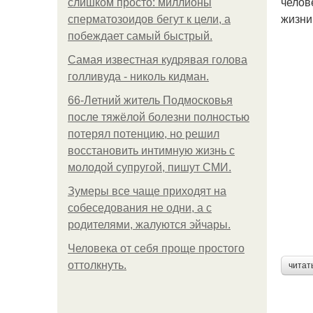
челов
слишком просто: миллионы
жизни
сперматозоидов бегут к цели, а
побеждает самый быстрый.
Самая известная кудрявая голова
голливуда - николь кидман.
66-Летний житель Подмосковья
после тяжёлой болезни полностью
потерял потенцию, но решил
восстановить интимную жизнь с
молодой супругой, пишут СМИ.
Зумеры все чаще приходят на
собеседования не одни, а с
родителями, жалуются эйчары.
Человека от себя проще простого
оттолкнуть.
читат