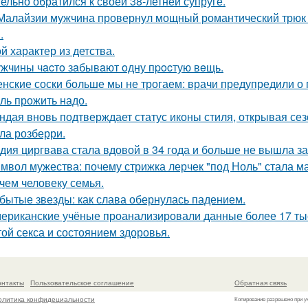
тельно обратился к своей 38-летней супруге.
Малайзии мужчина провернул мощный романтический трюк -
.
й характер из детства.
жчины чacтo зaбывaют oдну пpocтую вeщь.
нские соски больше мы не трогаем: врачи предупредили о 
ль прожить надо.
ндая вновь подтверждает статус иконы стиля, открывая се
ла розберри.
дия циргвава стала вдовой в 34 года и больше не вышла з
мвол мужества: почему стрижка лерчек "под Ноль" стала 
чем человеку семья.
бытые звезды: как слава обернулась падением.
ериканские учёные проанализировали данные более 17 тыся
той секса и состоянием здоровья.
онтакты
Пользовательское соглашение
Обратная связь
олитика конфидециальности
Копирование разрешено при у