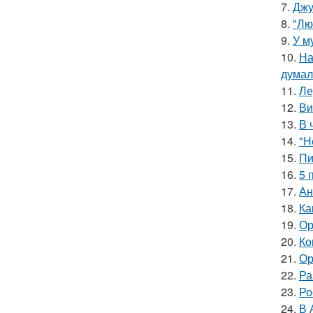
7.
Джу
8.
"Лю
9.
У м
10.
На
думал
11.
Ле
12.
Ви
13.
В 
14.
"H
15.
Пи
16.
5 
17.
Ан
18.
Ка
19.
Ор
20.
Ко
21.
Ор
22.
Ра
23.
Ро
24.
В 