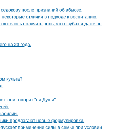
 седокову после признаний об абьюзе.
и некоторые отличия в подходе к воспитанию.
о хотелось получить роль, что о зубах я даже не
го на 23 года.
ом культа?
л.
ет, они говорят "ни Души".
тей.
насилии.
нники предлагают новые формулировки.
опускает применение силы в семье при условии