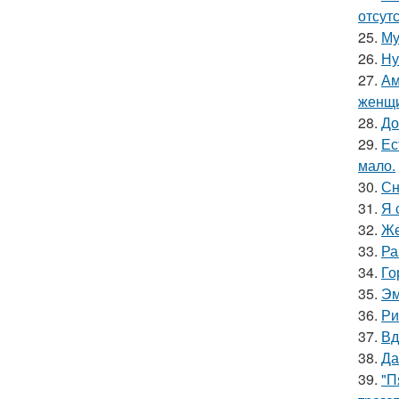
отсут
25.
Му
26.
Ну
27.
Ам
женщи
28.
До
29.
Ес
мало.
30.
Сн
31.
Я 
32.
Же
33.
Ра
34.
Го
35.
Эм
36.
Ри
37.
Вд
38.
Да
39.
"П