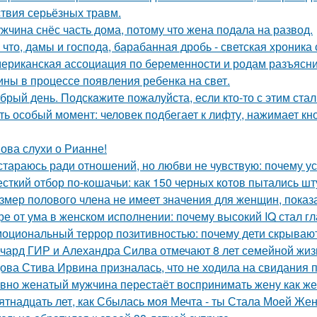
ствия серьёзных травм.
жчина снёс часть дома, потому что жена подала на развод.
 что, дамы и господа, барабанная дробь - светская хроника
ериканская ассоциация по беременности и родам разъясни
ны в процессе появления ребенка на свет.
брый день. Подскaжите пожалуйста, если кто-то с этим стал
ть особый момент: человек подбегает к лифту, нажимает кно
ова слухи о Рианне!
стараюсь ради отношений, но любви не чувствую: почему ус
сткий отбор по-кошачьи: как 150 черных котов пытались шт
змер полового члена не имеет значения для женщин, показа
ре от ума в женском исполнении: почему высокий IQ стал г
оциональный террор позитивностью: почему дети скрывают
чард ГИР и Алехандра Силва отмечают 8 лет семейной жиз
ова Стива Ирвина призналась, что не ходила на свидания п
вно женатый мужчина перестаёт воспринимать жену как ж
ятнадцать лет, как Сбылась моя Мечта - ты Стала Моей Жен