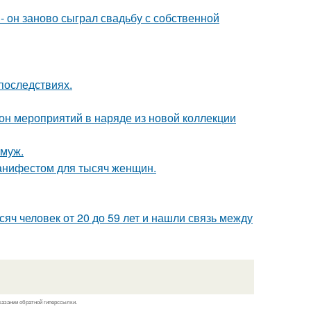
 он заново сыграл свадьбу с собственной
последствиях.
зон мероприятий в наряде из новой коллекции
амуж.
манифестом для тысяч женщин.
ч человек от 20 до 59 лет и нашли связь между
казании обратной гиперссылки.