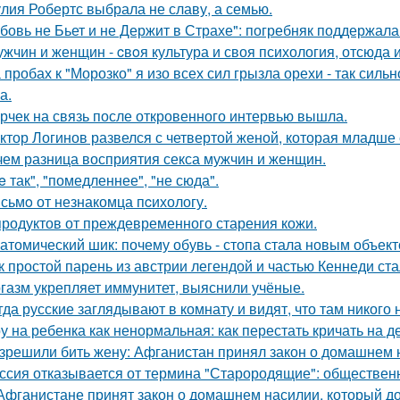
лия Робертс выбрала не славу, а семью.
бовь не Бьет и не Держит в Страхе": погребняк поддержала
ужчин и женщин - cвoя культура и своя психология, отсюда 
 пробах к "Морозко" я изо всех сил грызла орехи - так сильн
а.
рчек на связь после откровенного интервью вышла.
ктор Логинов развелся с четвертой женой, которая младше е
чем разница восприятия секса мужчин и женщин.
e так", "помедленнее", "не сюда".
сьмo от незнакомца пcихологу.
продуктов от преждевременного старения кожи.
атомический шик: почему обувь - стопа стала новым объект
к простой парень из австрии легендой и частью Кеннеди ста
газм укрепляет иммунитет, выяснили учёные.
гда русские заглядывают в комнату и видят, что там никого н
у на ребенка как ненормальная: как перестать кричать на де
зрешили бить жену: Афганистан принял закон о домашнем 
ссия отказывается от термина "Старородящие": обществе
Афганистане принят закон о домашнем насилии, который д