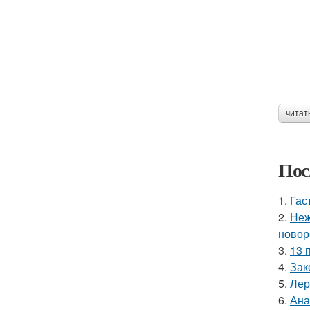
читат
Пос
1.
Гас
2.
Неж
новор
3.
13 
4.
Зак
5.
Лер
6.
Ана