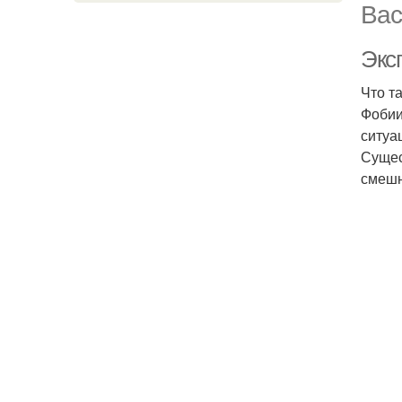
Вас
Экс
Что т
Фобии
ситуа
Сущес
смешн