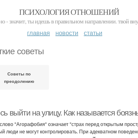
ПСИХОЛОГИЯ ОТНОШЕНИЙ
но - значит, ты идешь в правильном направлении. твой вн
главная
новости
статьи
ткие советы
Советы по
преодолению
сь выйти на улицу. Как называется боязн
слово "Агорафобия" означает "страх перед открытым простра
ый люди не могут контролировать. При адекватном поведен