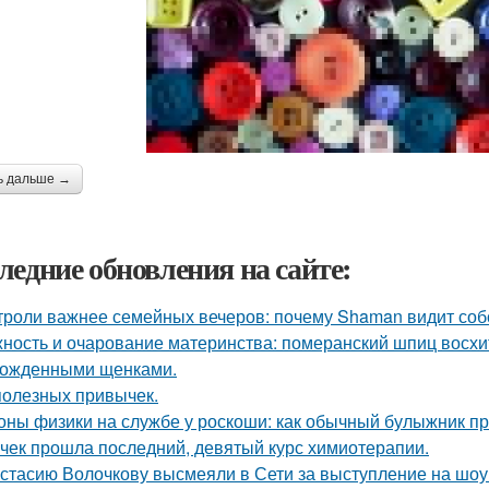
ь дальше →
ледние обновления на сайте:
троли важнее семейных вечеров: почему Shaman видит соб
ность и очарование материнства: померанский шпиц восхи
ожденными щенками.
полезных привычек.
оны физики на службе у роскоши: как обычный булыжник пр
чек прошла последний, девятый курс химиотерапии.
стасию Волочкову высмеяли в Сети за выступление на шоу