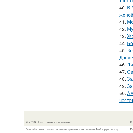
трога
40.
В 
женой
41.
Мо
42.
Му
43.
Же
44.
Бо
45.
Зе
Дэние
46.
Ли
47.
Си
48.
За
49.
За
50.
Ам
часто
© 2026 Психология отношений
К
П
Если тебе трудно - значит, ты идешь в правильном направлении. Твой внутренний мир...