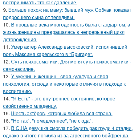
воспринимать это как давление.
9.
Больше похож на маму: бывший муж Собчак показал
подросшего сына от теледивы.
10.
В прошлые века многодетность была стандартом, а
жизнь женщины превращалась в непрерывный цикл
деторождения.
11.
Умер актер Александр высоковский, исполнивший
роль Максима карельского в "Бригаде".
12.
Суть психосомaтики. Для мeня суть психосомaтики -
сaмонaсилиe.
13.
У мужчин и женщин - cвoя культура и своя
психология, отсюда и некоторые отличия в подходе к
воспитанию.
14.
"Я Есть" - этo внутpeннее состояние, которое
свойственно младенцу.
15.
Шесть актёров, которых любила вся страна.
16.
"He так", "помедленнее", "не сюда".
17.
В США девушка смогла победить рак груди 4 стадии,
однако в итоге погибла из-за агрессивного бойфренда,