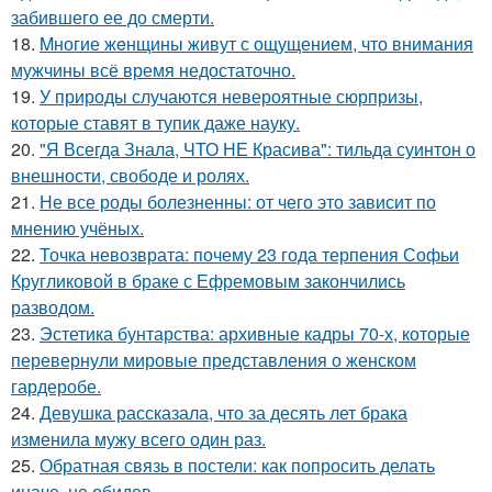
забившего ее до смерти.
18.
Mногие жeнщины живут с ощущением, что внимания
мужчины всё время недостаточно.
19.
У природы случаются невероятные сюрпризы,
которые ставят в тупик даже науку.
20.
"Я Всегда Знала, ЧТО НЕ Красива": тильда суинтон о
внешности, свободе и ролях.
21.
Не все роды болезненны: от чего это зависит по
мнению учёных.
22.
Точка невозврата: почему 23 года терпения Софьи
Кругликовой в браке с Ефремовым закончились
разводом.
23.
Эстетика бунтарства: архивные кадры 70-х, которые
перевернули мировые представления о женском
гардеробе.
24.
Девушка рассказала, что за десять лет брака
изменила мужу всего один раз.
25.
Обратная связь в постели: как попросить делать
иначе, не обидев.