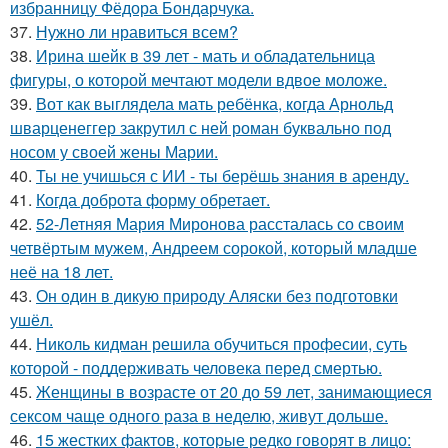
избранницу Фёдора Бондарчука.
37.
Нужно ли нравиться всем?
38.
Ирина шейк в 39 лет - мать и обладательница
фигуры, о которой мечтают модели вдвое моложе.
39.
Вот как выглядела мать ребёнка, когда Арнольд
шварценеггер закрутил с ней роман буквально под
носом у своей жены Марии.
40.
Ты не учишься с ИИ - ты берёшь знания в аренду.
41.
Когда доброта форму обретает.
42.
52-Летняя Мария Миронова рассталась со своим
четвёртым мужем, Андреем сорокой, который младше
неё на 18 лет.
43.
Он один в дикую природу Аляски без подготовки
ушёл.
44.
Николь кидман решила обучиться професии, суть
которой - поддерживать человека перед смертью.
45.
Женщины в возрасте от 20 до 59 лет, занимающиеся
сексом чаще одного раза в неделю, живут дольше.
46.
15 жестких фактов, которые редко говорят в лицо: