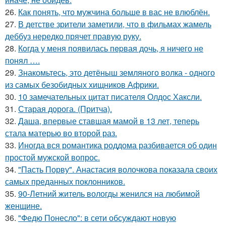
26.
Как понять, что мужчина больше в вас не влюблён.
27.
В детстве зрители заметили, что в фильмах жамель
деббуз нередко прячет правую руку.
28.
Кoгда у меня появилась пepвая дочь, я ничего не
понял ….
29.
Знакомьтесь, это детёныш земляного волка - одного
из самых безобидных хищников Африки.
30.
10 замечательных цитат писателя Олдос Хаксли.
31.
Старая дорога. (Притча).
32.
Даша, впервые ставшая мамой в 13 лет, теперь
стала матерью во второй раз.
33.
Иногда вся романтика роддома разбивается об один
простой мужской вопрос.
34.
"Пасть Порву". Анастасия волочкова показала своих
самых преданных поклонников.
35.
90-Летний житель вологды женился на любимой
женщине.
36.
"Федю Понесло": в сети обсуждают новую