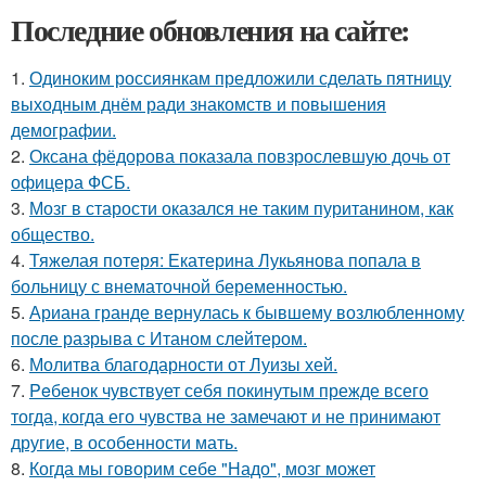
Последние обновления на сайте:
1.
Одиноким россиянкам предложили сделать пятницу
выходным днём ради знакомств и повышения
демографии.
2.
Оксана фёдорова показала повзрослевшую дочь от
офицера ФСБ.
3.
Мозг в старости оказался не таким пуританином, как
общество.
4.
Тяжелая потеря: Екатерина Лукьянова попала в
больницу с внематочной беременностью.
5.
Ариана гранде вернулась к бывшему возлюбленному
после разрыва с Итаном слейтером.
6.
Молитва благодарности от Луизы хей.
7.
Peбенок чувствует себя покинутым прежде всего
тогда, когда его чувства не замечают и не принимают
другие, в особенности мать.
8.
Когда мы говорим себе "Надо", мозг может