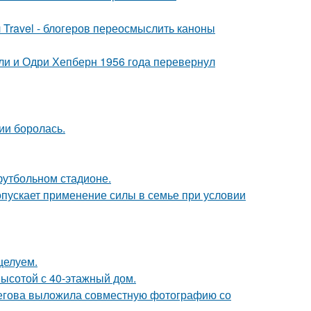
 Travel - блогеров переосмыслить каноны
лли и Одри Хепберн 1956 года перевернул
ии боролась.
футбольном стадионе.
опускает применение силы в семье при условии
целуем.
ысотой с 40-этажный дом.
пегова выложила совместную фотографию со