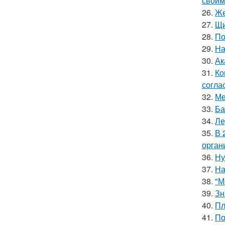
своим
26.
Же
27.
Щи
28.
По
29.
На
30.
Ак
31.
Ко
согла
32.
Ме
33.
Ба
34.
Ле
35.
В 
орган
36.
Ну
37.
На
38.
"М
39.
Зн
40.
Пл
41.
По