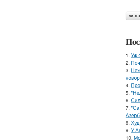
читат
Пос
1.
Уж 
2.
Поч
3.
Неж
новор
4.
Про
5.
"Не
6.
Сил
7.
"Са
Азерб
8.
Худ
9.
У А
10.
Мо