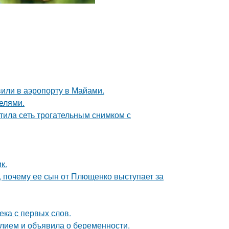
вили в аэропорту в Майами.
делями.
тила сеть трогательным снимком с
к.
, почему ее сын от Плющенко выступает за
ека с первых слов.
лием и объявила о беременности.