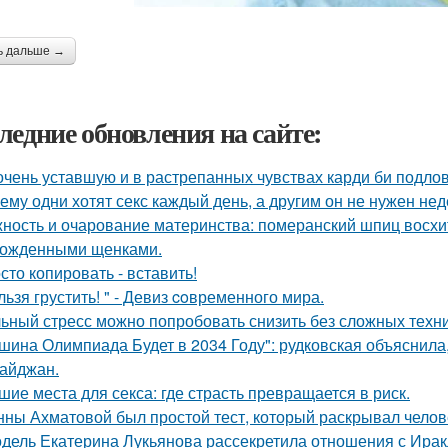
ь дальше →
ледние обновления на сайте:
очень уставшую и в растрепанных чувствах карди би подло
ему одни хотят секс каждый день, а другим он не нужен не
ность и очарование материнства: померанский шпиц восхи
ожденными щенками.
сто копировать - вставить!
льзя грустить! " - Девиз coвременного мира.
ьный стресс можно попробовать снизить без сложных техни
шина Олимпиада Будет в 2034 Году": рудковская объяснила
айджан.
шие места для секса: где страсть превращается в риск.
нны Ахматовой был простой тест, который раскрывал челов
дель Екатерина Лукьянова рассекретила отношения с Ирак