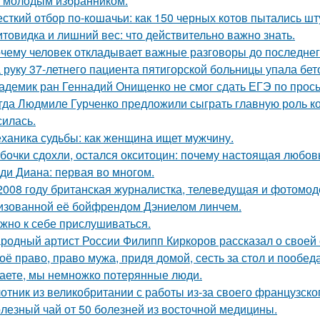
 молодым избранником.
сткий отбор по-кошачьи: как 150 черных котов пытались шт
товидка и лишний вес: что действительно важно знать.
чему человек откладывает важные разговоры до последнег
 руку 37-летнего пациента пятигорской больницы упала бет
адемик ран Геннадий Онищенко не смог сдать ЕГЭ по прос
гда Людмиле Гурченко предложили сыграть главную роль ко
силась.
ханика судьбы: как женщина ищет мужчину.
бочки сдохли, остался окситоцин: почему настоящая любовь
ди Диана: первая во многом.
2008 году британская журналистка, телеведущая и фотомоде
изованной её бойфрендом Дэниелом линчем.
жно к себе прислушиваться.
родный артист России Филипп Киркоров рассказал о своей 
оё право, право мужа, придя домой, сесть за стол и пообеда
аете, мы немножко потерянные люди.
отник из великобритании с работы из-за своего французско
лезный чай от 50 болезней из восточной медицины.