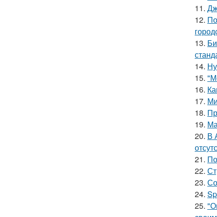
11.
Дж
12.
По
город
13.
Би
станд
14.
Ну
15.
"М
16.
Ка
17.
Ми
18.
Пр
19.
Ма
20.
В 
отсут
21.
По
22.
Ст
23.
Со
24.
Sp
25.
"О