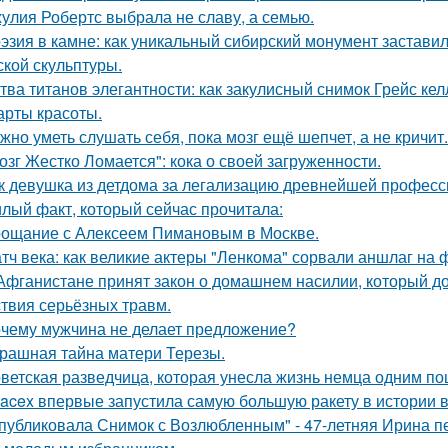
улия Робертс выбрала не славу, а семью.
эзия в камне: как уникальный сибирский монумент заставил
ской скульптуры.
тва титанов элегантности: как закулисный снимок Грейс ке
арты красоты.
жно уметь слушать себя, пока мозг ещё шепчет, а не кричит.
озг Жестко Ломается": кока о своей загруженности.
к девушка из детдома за легализацию древнейшей професс
лый факт, который сейчас прочитала:
ощание с Алексеем Пимановым в Москве.
тч века: как великие актеры "Ленкома" сорвали аншлаг на 
Афганистане принят закон о домашнем насилии, который д
ствия серьёзных травм.
чему мужчина не делает предложение?
рашная тайна матери Терезы.
ветская разведчица, которая унесла жизнь немца одним по
acex впервые запустила самую большую ракету в истории в
публиковала Снимок с Возлюбленным" - 47-летняя Ирина 