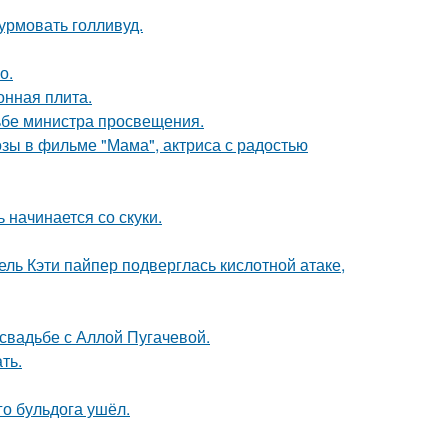
урмовать голливуд.
о.
онная плита.
ьбе министра просвещения.
зы в фильме "Мама", актриса с радостью
 начинается со скуки.
ль Кэти пайпер подверглась кислотной атаке,
свадьбе с Аллой Пугачевой.
ть.
го бульдога ушёл.