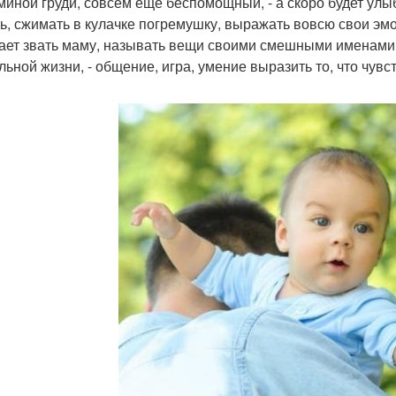
миной груди, совсем ещё беспомощный, - а скоро будет улы
ть, сжимать в кулачке погремушку, выражать вовсю свои эмо
ает звать маму, называть вещи своими смешными именами.
льной жизни, - общение, игра, умение выразить то, что чувс