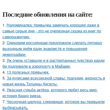
Последние обновления на сайте:
1.
Напоминалка: привычка замечать хорошее даже в
самые серые дни - это не очередная сказка из книг по
саморазвитию.
2.
Одиноким россиянкам предложили сделать пятницу
выходным днём ради знакомств и повышения
демографии.
3.
Уж очень уставшую и в растрепанных чувствах карди
би подловили в аэропорту в Майами.
4.
13 полезных привычек.
5.
За кулисами всесоюзной славы: трагедии, верность и
новая жизнь Татьяны Аксюты.
6.
Ужасная судьба актёра, которого любит весь мир:
история Киану ривза.
7.
Чесночная шелуха: сокровище, которое вы привыкли
выбрасывать.