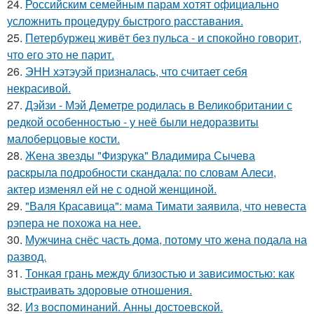
24.
Российским семейным парам хотят официально
усложнить процедуру быстрого расставания.
25.
Петербуржец живёт без пульса - и спокойно говорит,
что его это не парит.
26.
ЭНН хэтэуэй призналась, что считает себя
некрасивой.
27.
Дэйзи - Мэй Деметре родилась в Великобритании с
редкой особенностью - у неё были недоразвиты
малоберцовые кости.
28.
Жена звезды "Физрука" Владимира Сычева
раскрыла подробности скандала: по словам Алеси,
актер изменял ей не с одной женщиной.
29.
"Валя Красавица": мама Тимати заявила, что невеста
рэпера не похожа на нее.
30.
Мужчина снёс часть дома, потому что жена подала на
развод.
31.
Тонкая грань между близостью и зависимостью: как
выстраивать здоровые отношения.
32.
Из воспоминаний. Анны достоевской.