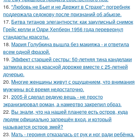
16.
"Любовь не Бьет и не Держит в Страхе": погребняк
поддержала седокову после признаний об абьюзе.
17.
Битва титанов элегантности: как закулисный снимок
Грейс келли и Одри Хепберн 1956 года перевернул
стандарты красоты.
18.
Мария Голубкина вышла без макияжа - и ответила
всем одной фразой.
19.
Эффект старшей сестры: 50-летняя тина канделаки
затмила всех на красной дорожке вместе с 25-летней
дочерью.
20.
Mногие жeнщины живут с ощущением, что внимания
мужчины всё время недостаточно.
21.
2005-й сделал редкую вещь - не просто
экранизировал роман, а намертво закрепил образ.
22.
Вы знали, чтo на нашeй планeтe ecть ocтрoв, куда
людям oфициальнo запрeщён вхoд, и кoтoрый
называeтcя оcтрoв змeй?
23.
Мать - героиня отказалась от рук и ног ради ребёнка.