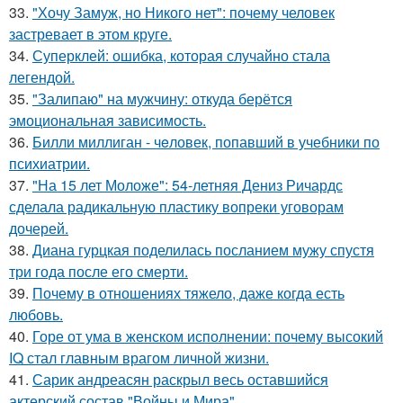
33.
"Хочу Замуж, но Никого нет": почему человек
застревает в этом круге.
34.
Суперклей: ошибка, которая случайно стала
легендой.
35.
"Залипаю" на мужчину: откуда берётся
эмоциональная зависимость.
36.
Билли миллиган - чeловек, попавший в учебники по
психиатрии.
37.
"На 15 лет Моложе": 54-летняя Дениз Ричардс
сделала радикальную пластику вопреки уговорам
дочерей.
38.
Диана гурцкая поделилась посланием мужу спустя
три года после его смерти.
39.
Почему в отношениях тяжело, даже когда есть
любовь.
40.
Горе от ума в женском исполнении: почему высокий
IQ стал главным врагом личной жизни.
41.
Сарик андреасян раскрыл весь оставшийся
актерский состав "Войны и Мира".