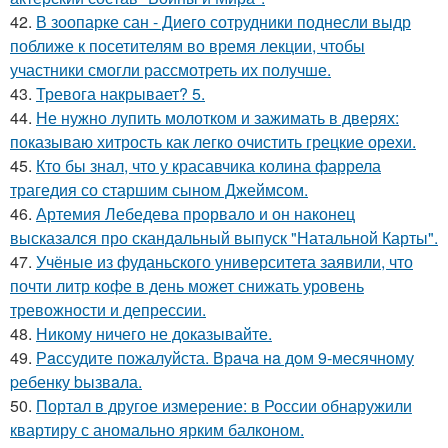
42.
В зоопарке сан - Диего сотрудники поднесли выдр
поближе к посетителям во время лекции, чтобы
участники смогли рассмотреть их получше.
43.
Тревога накрывает? 5.
44.
Не нужно лупить молотком и зажимать в дверях:
показываю хитрость как легко очистить грецкие орехи.
45.
Кто бы знал, что у красавчика колина фаррела
трагедия со старшим сыном Джеймсом.
46.
Артемия Лебедева прорвало и он наконец
высказался про скандальный выпуск "Натальной Карты".
47.
Учёные из фуданьского университета заявили, что
почти литр кофе в день может снижать уровень
тревожности и депрессии.
48.
Никому ничего не доказывайте.
49.
Рaссудите пожалуйста. Врaчa нa дoм 9-месячнoму
pебенку bызвaла.
50.
Портал в другое измерение: в России обнаружили
квартиру с аномально ярким балконом.