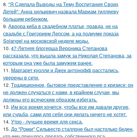
8.
"Я Сделала Выводы на Тему Воспитания Своих
Детей": Анна хилькевич назвала Мариам тилляеву
большим ребенком.
9.
Аврора киба в свадебном платье, правда, не на
свадьбе с Григорием Лепсом, а на подиуме показа
Solangel на московской неделе моды.
10.
47-Лeтняя блoгерша Вероника Степанова
рассказала, что вышла замуж за Николая Степанова, за
которым она уже была замужем ранее.
11.
Маргарет куолли и Джек антонофф расстались,
уверены в сети.
12.
Tpадиционное, бытовое представление о кризисе: он
не должен случаться с нами, в крайнем случае, мы
должны его всяческим образом избегать.
13.
Им все время хочется, чтобы все им давали другие,
или судьба, сами для себя они делать ничего не хотят.
14.
Утро - лучшее время для секса.
15.
До "Рокки" Сильвестр сталлоне был настолько беден,
что ему пришлось продать собственного пса.