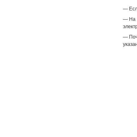
— Есл
— На 
элект
— Поч
указа