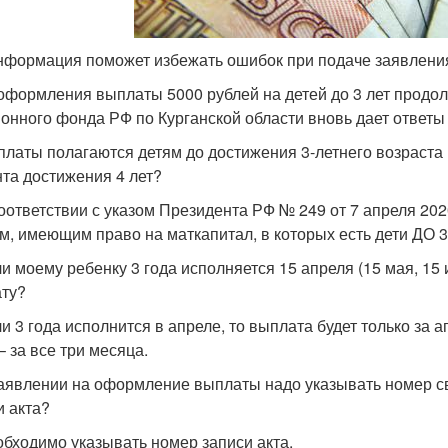
нформация поможет избежать ошибок при подаче заявлени
оформления выплаты 5000 рублей на детей до 3 лет продо
онного фонда РФ по Курганской области вновь дает ответ
латы полагаются детям до достижения 3-летнего возраста ил
та достижения 4 лет?
оответствии с указом Президента РФ № 249 от 7 апреля 202
м, имеющим право на маткапитал, в которых есть дети ДО 3
и моему ребенку 3 года исполняется 15 апреля (15 мая, 15 ию
ту?
 3 года исполнится в апреле, то выплата будет только за ап
– за все три месяца.
аявлении на оформление выплаты надо указывать номер св
и акта?
бходимо указывать номер записи акта.