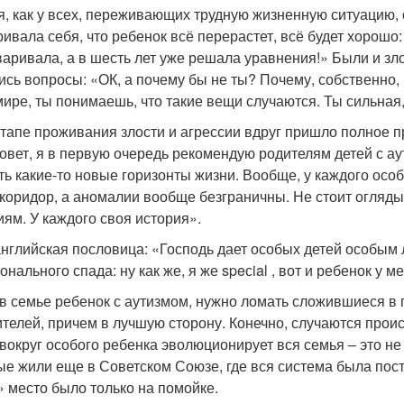
я, как у всех, переживающих трудную жизненную ситуацию,
ривала себя, что ребенок всё перерастет, всё будет хорошо:
варивала, а в шесть лет уже решала уравнения!» Были и зло
ись вопросы: «ОК, а почему бы не ты? Почему, собственно,
мире, ты понимаешь, что такие вещи случаются. Ты сильная,
этапе проживания злости и агрессии вдруг пришло полное п
совет, я в первую очередь рекомендую родителям детей с а
ть какие-то новые горизонты жизни. Вообще, у каждого осо
 коридор, а аномалии вообще безграничны. Не стоит огляды
иям. У каждого своя история».
английская пословица: «Господь дает особых детей особым
нального спада: ну как же, я же speсial , вот и ребенок у м
 в семье ребенок с аутизмом, нужно ломать сложившиеся в 
ителей, причем в лучшую сторону. Конечно, случаются проис
 вокруг особого ребенка эволюционирует вся семья – это не
ые жили еще в Советском Союзе, где вся система была по
» место было только на помойке.