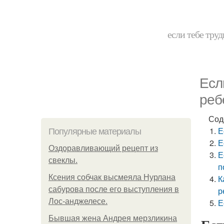
если тебе труд
Есл
реб
Сод
Е
Популярные материалы
Е
Оздоравливающий рецепт из
Е
свеклы.
п
Ксения собчак высмеяла Нурлана
К
сабурова после его выступления в
р
Лос-анджелесе.
Е
Бывшая жена Андрея мерзликина