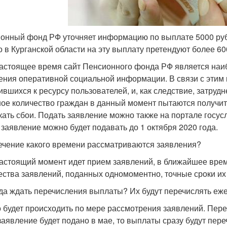
онный фонд РФ уточняет информацию по выплате 5000 рубл
о в Курганской области на эту выплату претендуют более 6
астоящее время сайт Пенсионного фонда РФ является наи
ения оперативной социальной информации. В связи с этим
ившихся к ресурсу пользователей, и, как следствие, затрудн
ое количество граждан в данный момент пытаются получить
кать сбои. Подать заявление можно также на портале госусл
, заявление можно будет подавать до 1 октября 2020 года.
ечение какого времени рассматриваются заявления?
астоящий момент идет прием заявлений, в ближайшее врем
ества заявлений, поданных одномоментно, точные сроки их 
да ждать перечисления выплаты? Их будут перечислять еже
 будет происходить по мере рассмотрения заявлений. Пер
заявление будет подано в мае, то выплаты сразу будут пере