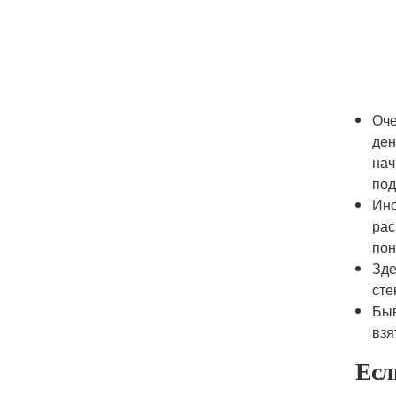
Оче
ден
нач
под
Ино
рас
пон
Зде
сте
Быв
взя
Есл