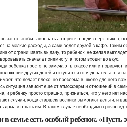
нь часто, чтобы завоевать авторитет среди сверстников, о
ег на мелкие расходы, а сами водят друзей в кафе. Таким 
инают ограничивать выдачу, то ребенок, не желая выгляде
воровывать сначала понемногу, а потом входит во вкус.
гда ребенка просто не замечают в классе или игнорируют, 
положение других детей и откупиться от издевательств и на
имает, что делает плохо, но проблема в школе для него важ
сь ситуация зависит еще от атмосферы и отношений в семь
на, и ребенку просто страшно, признаться, что у него нет н
ают случаи, когда старшеклассники вымогают деньги, и ваш
ть дома и отдать им. В таком случае необходимо срочно ид
и в семье есть особый ребенок. «Пусть э