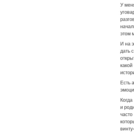
У мен
угова
разго
начал
этом 
И на 
дать 
откры
какой
истор
Есть 
эмоцио
Когда
и род
часто
котор
винту