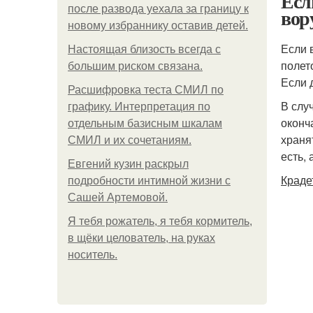
Есл
после развода уехала за границу к
вор
новому избраннику оставив детей.
Если 
Hacтоящая близость всегда с
полет
большим риском связана.
Если 
Расшифровка теста СМИЛ по
В слу
графику. Интерпретация по
оконч
отдельным базисным шкалам
храня
СМИЛ и их сочетаниям.
есть, 
Евгений кузин раскрыл
Краде
подробности интимной жизни с
Сашей Артемовой.
Я тебя рожатель, я тебя кормитель,
в щёки целователь, на руках
носитель.