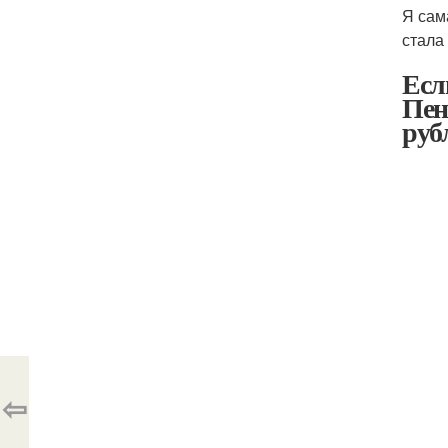
Я сама
стала
Есл
Пен
рубл
⇦