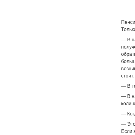
Пенси
Тольк
— В н
получ
обрат
больш
возни
стоит
— В т
— В н
колич
— Ког
— Это
Если 