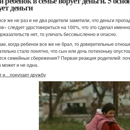
и ребенок в семье ворует деньги. 5 осн
ует деньги
все же не раз и не два родители заметили, что деньги проп
ов» следует удостовериться на 100%, что это сделал именно 
доказательств нет, то уличать бессмысленно и опасно.
чае, когда ребенок все же не брал, то доверительные отнош
ательно стало понятно, что сын или дочь потихоньку опусто
тся семейные сбережения? Первая реакция родителей: поч
а может и не одна.
т и…покупает дружбу