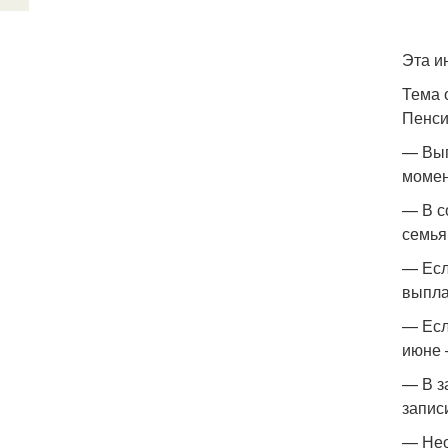
Эта и
Тема 
Пенси
— Вып
момен
— В с
семья
— Есл
выпла
— Если
июне 
— В з
запис
— Нео