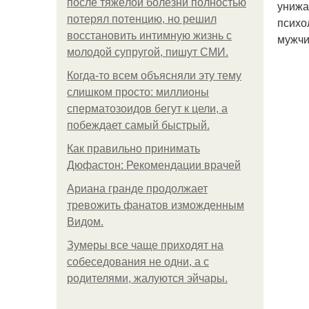
после тяжёлой болезни полностью
унижа
потерял потенцию, но решил
психо
восстановить интимную жизнь с
мужчи
молодой супругой, пишут СМИ.
Когда-то всем объясняли эту тему
слишком просто: миллионы
сперматозоидов бегут к цели, а
побеждает самый быстрый.
Как правильно принимать
Дюфастон: Рекомендации врачей
Ариана гранде продолжает
тревожить фанатов изможденным
Видом.
Зумеры все чаще приходят на
собеседования не одни, а с
родителями, жалуются эйчары.