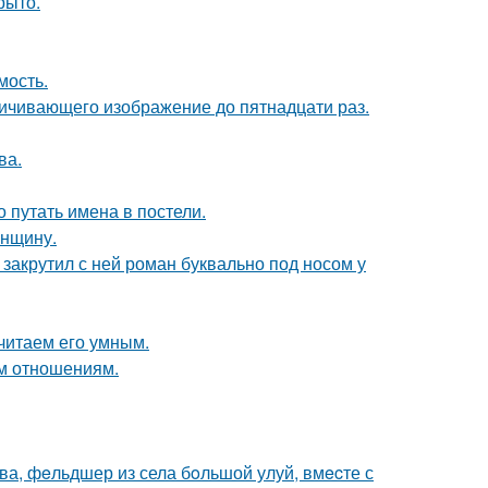
рыто.
мость.
ичивающего изображение до пятнадцати раз.
ва.
о путать имена в постели.
енщину.
 закрутил с ней роман буквально под носом у
читаем его умным.
ым отношениям.
а, фeльдшер из села бoльшой улуй, вмecте с