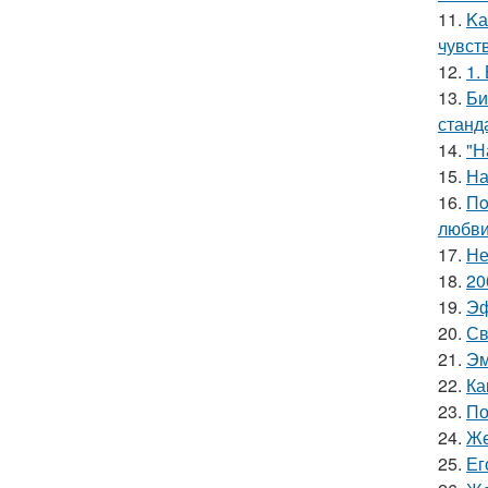
11.
Kа
чувст
12.
1.
13.
Би
станд
14.
"Н
15.
На
16.
Пo
любви
17.
Не
18.
20
19.
Эф
20.
Св
21.
Эм
22.
Ка
23.
По
24.
Же
25.
Ег