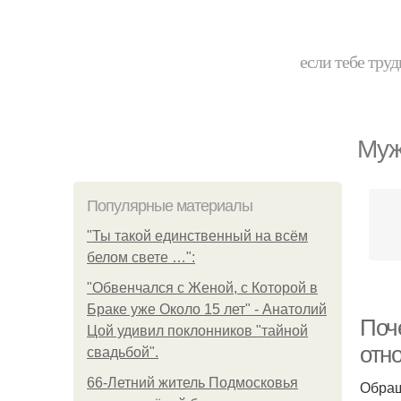
если тебе труд
Муж
Популярные материалы
"Ты такой единственный на всём
белом свете …":
"Обвенчался с Женой, с Которой в
Браке уже Около 15 лет" - Анатолий
Поч
Цой удивил поклонников "тайной
отн
свадьбой".
66-Летний житель Подмосковья
Обращ