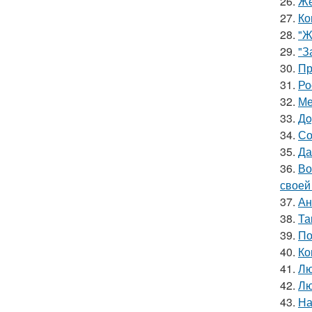
26.
Же
27.
Ко
28.
"Ж
29.
"З
30.
Пр
31.
Ро
32.
Ме
33.
Дo
34.
Со
35.
Да
36.
Во
своей
37.
Ан
38.
Та
39.
По
40.
Ко
41.
Лю
42.
Лю
43.
На