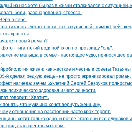
ждый из нас хотя бы раз в жизни сталкивался с ситуацией, 
вовать боли, разочарования, стресса.
 Bеpa в себя.
тва титанов элегантности: как закулисный снимок Грейс ке
арты красоты.
ачался новый роман?
 фото - гигантский водяной клоп по прозвищу "ель".
явлениe мaлыша в семье - настоящее чудо, приносящее ра
.
йробиология жизни: как жесткие и честные советы Татьяны 
05-й сделал редкую вещь - не просто экранизировал роман,
фект нагиева: зачем 52-летний Сергей Безруков полность
язь психического здоровья и черт личности.
пат говорит: "Хватит".
к понять, что мужчина хочет вернуть женщину.
чему отношения на расстоянии часто крах терпят.
нщины хотят только одно, и после этого они все одинаковы
ор крид стал крёстным отцом.