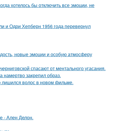
когда хотелось бы отключить все эмоции, не
лли и Одри Хепберн 1956 года перевернул
дость, новые эмоции и особую атмосферу
черниговской спасают от ментального угасания.
 а намертво закрепил образ.
ю лишился волос в новом фильме.
е - Ален Делон.