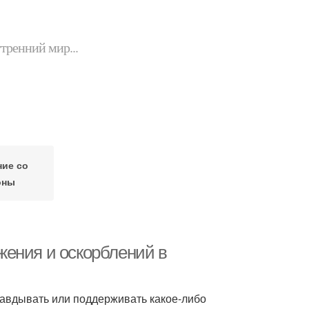
утренний мир...
ие со
оны
жения и оскорблений в
равдывать или поддерживать какое-либо