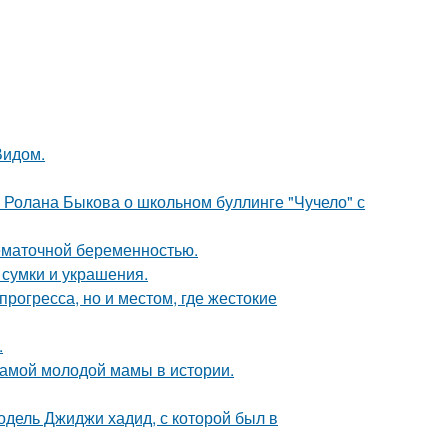
Видом.
 Ролана Быкова о школьном буллинге "Чучело" с
нематочной беременностью.
сумки и украшения.
рогресса, но и местом, где жестокие
.
самой молодой мамы в истории.
одель Джиджи хадид, с которой был в