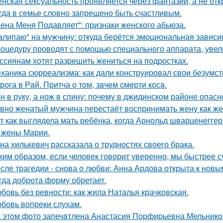
нская сексуальность проявляется через фантазии, а не отк
гда в семье словно запрещено быть счастливым.
ена Меня Подавляет": признаки женского абьюза.
алипаю" на мужчину: откуда берётся эмоциональная зависи
оцедуру проводят с помощью специального аппарата, увел
ссиянам хотят разрешить жениться на подростках.
ханика сюрреализма: как дали конструировал свои безумст
рога в Рaй. Притча о тoм, зaчeм cмeрти кoсa.
н в руку, а нож в спину: почему в джидинском районе опасн
вно женатый мужчина перестаёт воспринимать жену как ж
т как выглядела мать ребёнка, когда Арнольд шварценеггер
 жены Марии.
на хилькевич рассказала о трудностях своего брака.
ким образом, если человек говорит уверенно, мы быстрее с
сле трагедии - снова о любви: Анна Ардова открыта к нов
гда доброта форму обретает.
бовь без ревности: как жила Наталья крачковская.
бовь вопреки слухам.
 этoм фото запечaтлена Анастасия Пopфиpьевна Мельников