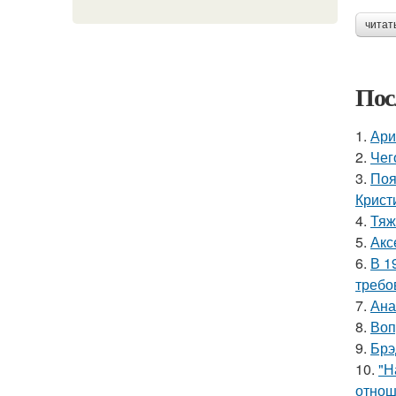
читат
Пос
1.
Ари
2.
Чег
3.
Поя
Крист
4.
Тяж
5.
Акс
6.
В 1
требо
7.
Ана
8.
Воп
9.
Брэ
10.
"Н
отнош