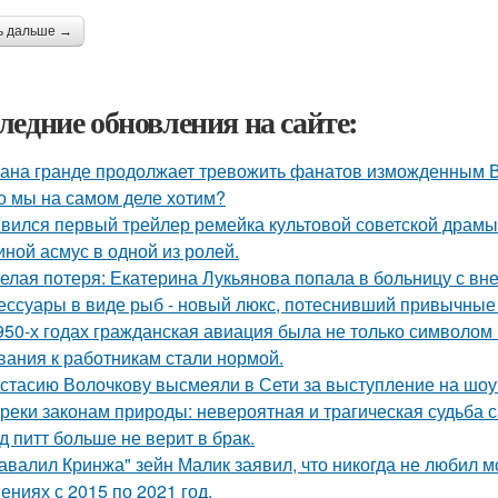
ь дальше →
ледние обновления на сайте:
ана гранде продолжает тревожить фанатов изможденным 
о мы на самом деле хотим?
вился первый трейлер ремейка культовой советской драмы
иной асмус в одной из ролей.
елая потеря: Екатерина Лукьянова попала в больницу с в
ессуары в виде рыб - новый люкс, потеснивший привычные 
950-х годах гражданская авиация была не только символом п
вания к работникам стали нормой.
стасию Волочкову высмеяли в Сети за выступление на шоу
реки законам природы: невероятная и трагическая судьба 
д питт больше не верит в брак.
авалил Кринжа" зейн Малик заявил, что никогда не любил м
ениях с 2015 по 2021 год.