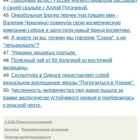
о своей свадьбе с Аллой Пугачевой.
45.
Онкобольная блогер лерчек (настоящее имя -
Валерия Чекалина) покинула свою косметическую
компанию Letique и запустила новый бренд косметики.
46.
А знаете ли вы, почему мы говорим "Сорок", а не
"четыредцать"?
47.
"Никаких дешевых платьев.
48.
Полезный чай от 50 болезней из восточной
медицины.
49.
Скульптура в Оденсе представляет собой
визуальное воплощение фразы "Погрузиться в Чтение".
50.
Численность человечества уже давно вышла за
рамки экологически устойчивого уровня и приблизилась
к опасной черте.
© 2026 Психология отношений
Контакты
Пользовательское соглашение
Политика конфидециальности