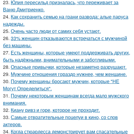
23.
Юлия пересильд призналась, что переживает за
Ваню Дмитриенко.
24.
Как сохранить семью на грани развода: алые паруса
надежды.
25.
Очень часто люди от самих себя устают.
26.
33% женщин отказываются встречаться с мужчиной
без машины.
27.
Есть женщины, которые умеют поддерживать других,
быть надёжными, внимательными и заботливыми.
28.
Опасные привычки, которые незаметно разрушают.
29.
Мужчине отношения гораздо нужнее, чем женщине.
30.
Почему женщины бросают мужчин, которые "НЕ
Могут Определиться".
31.
Почему некоторым женщинам всегда мало мужского
внимания.
32.
Киану ривз и горе, которое не проходит.
33.
Самые отвратительные поцелуи в кино, со слов
актеров.
34.
Когда стюардесса демонстрирует вам спасательные