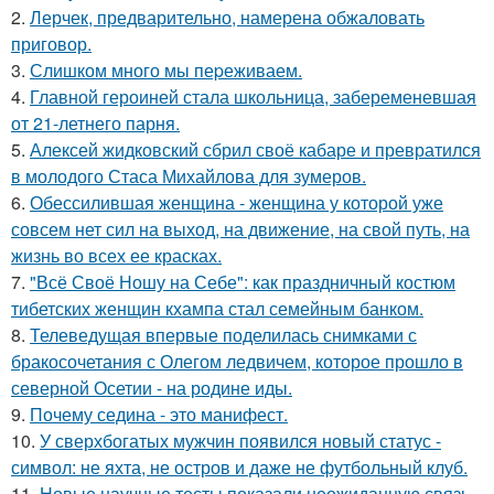
2.
Лерчек, предварительно, намерена обжаловать
приговор.
3.
Слишком много мы пеpеживаем.
4.
Главной героиней стала школьница, забеременевшая
от 21-летнего парня.
5.
Алексей жидковский сбрил своё кабаре и превратился
в молодого Стаса Михайлова для зумеров.
6.
Обессилившая женщина - женщина у которой уже
совсем нет сил на выход, на движение, на свой путь, на
жизнь во всех ее красках.
7.
"Всё Своё Ношу на Себе": как праздничный костюм
тибетских женщин кхампа стал семейным банком.
8.
Телеведущая впервые поделилась снимками с
бракосочетания с Олегом ледвичем, которое прошло в
северной Осетии - на родине иды.
9.
Почему седина - это манифест.
10.
У сверхбогатых мужчин появился новый статус -
символ: не яхта, не остров и даже не футбольный клуб.
11.
Новые научные тесты показали неожиданную связь