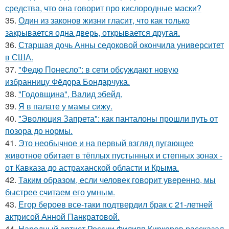
средства, что она говорит про кислородные маски?
35.
Один из законов жизни гласит, что как только
закрывается одна дверь, открывается другая.
36.
Старшая дочь Анны седоковой окончила университет
в США.
37.
"Федю Понесло": в сети обсуждают новую
избранницу Фёдора Бондарчука.
38.
"Годовщина", Валид эбейд.
39.
Я в палате у мамы сижу.
40.
"Эволюция Запрета": как панталоны прошли путь от
позора до нормы.
41.
Это необычное и на первый взгляд пугающее
животное обитает в тёплых пустынных и степных зонах -
от Кавказа до астраханской области и Крыма.
42.
Таким образом, если человек говорит уверенно, мы
быстрее считаем его умным.
43.
Егор бероев все-таки подтвердил брак с 21-летней
актрисой Анной Панкратовой.
44.
Народный артист России Филипп Киркоров рассказал