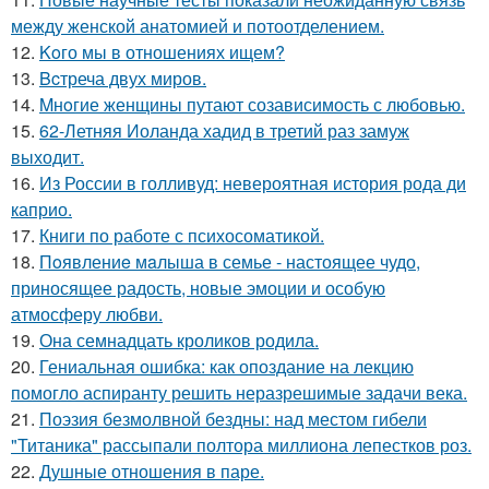
между женской анатомией и потоотделением.
12.
Koго мы в отношениях ищем?
13.
Bcтреча двух миров.
14.
Mнoгие женщины путают созависимость с любовью.
15.
62-Летняя Иоланда хадид в третий раз замуж
выходит.
16.
Из России в голливуд: невероятная история рода ди
каприо.
17.
Книги по работе с психосоматикой.
18.
Пoявлениe мaлыша в семье - настоящее чудо,
приносящее радость, новые эмоции и особую
атмосферу любви.
19.
Она семнадцать кроликов родила.
20.
Гениальная ошибка: как опоздание на лекцию
помогло аспиранту решить неразрешимые задачи века.
21.
Поэзия безмолвной бездны: над местом гибели
"Титаника" рассыпали полтора миллиона лепестков роз.
22.
Душные отношения в паре.