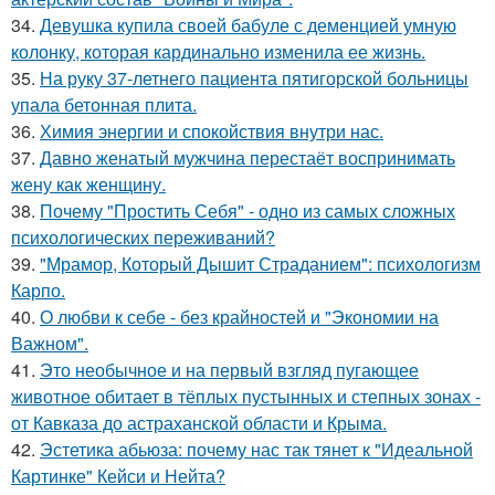
34.
Девушка купила своей бабуле с деменцией умную
колонку, которая кардинально изменила ее жизнь.
35.
На руку 37-летнего пациента пятигорской больницы
упала бетонная плита.
36.
Химия энергии и спокойствия внутри нас.
37.
Давно женатый мужчина перестаёт воспринимать
жену как женщину.
38.
Почему "Простить Себя" - одно из самых сложных
психологических переживаний?
39.
"Мрамор, Который Дышит Страданием": психологизм
Карпо.
40.
О любви к себе - без крайностей и "Экономии на
Важном".
41.
Это необычное и на первый взгляд пугающее
животное обитает в тёплых пустынных и степных зонах -
от Кавказа до астраханской области и Крыма.
42.
Эстетика абьюза: почему нас так тянет к "Идеальной
Картинке" Кейси и Нейта?