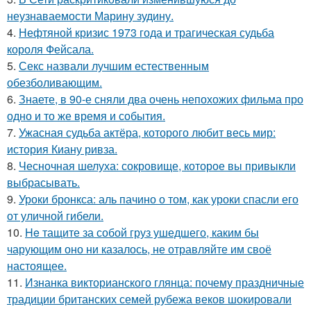
неузнаваемости Марину зудину.
4.
Нефтяной кризис 1973 года и трагическая судьба
короля Фейсала.
5.
Секс назвали лучшим естественным
обезболивающим.
6.
Знаете, в 90-е сняли два очень непохожих фильма про
одно и то же время и события.
7.
Ужасная судьба актёра, которого любит весь мир:
история Киану ривза.
8.
Чесночная шелуха: сокровище, которое вы привыкли
выбрасывать.
9.
Уроки бронкса: аль пачино о том, как уроки спасли его
от уличной гибели.
10.
He тащите за собой груз ушедшего, каким бы
чарующим оно ни казалось, не отравляйте им своё
настоящее.
11.
Изнанка викторианского глянца: почему праздничные
традиции британских семей рубежа веков шокировали