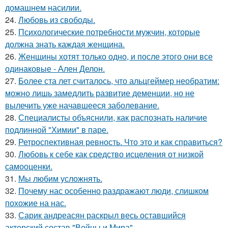
домашнем насилии.
24.
Любовь из свободы.
25.
Психологические потребности мужчин, которые
должна знать каждая женщина.
26.
Женщины хотят только одно, и после этого они все
одинаковые - Ален Делон.
27.
Более ста лет считалось, что альцгеймер необратим:
можно лишь замедлить развитие деменции, но не
вылечить уже начавшееся заболевание.
28.
Специалисты объяснили, как распознать наличие
подлинной "Химии" в паре.
29.
Ретроспективная ревность. Что это и как справиться?
30.
Любовь к себе как средство исцеления от низкой
самооценки.
31.
Мы любим усложнять.
32.
Почему нас особенно раздражают люди, слишком
похожие на нас.
33.
Сарик андреасян раскрыл весь оставшийся
актерский состав "Войны и Мира".