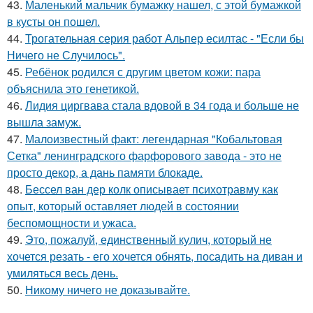
43.
Маленький мальчик бумажку нашел, с этой бумажкой
в кусты он пошел.
44.
Трогательная серия работ Альпер есилтас - "Если бы
Ничего не Случилось".
45.
Ребёнок родился с другим цветом кожи: пара
объяснила это генетикой.
46.
Лидия циргвава стала вдовой в 34 года и больше не
вышла замуж.
47.
Малоизвестный факт: легендарная "Кобальтовая
Сетка" ленинградского фарфорового завода - это не
просто декор, а дань памяти блокаде.
48.
Бессел ван дер колк описывает психотравму как
опыт, который оставляет людей в состоянии
беспомощности и ужаса.
49.
Это, пожалуй, единственный кулич, который не
хочется резать - его хочется обнять, посадить на диван и
умиляться весь день.
50.
Никому ничего не доказывайте.