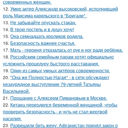
современных женщин.
12.
Умер актер Александр высоковский, исполнивший
роль Максима карельского в "Бригаде".
13.
Не забывайте опускать стакан.
14.
В твою постель и в душу хочу!
15.
Она семнадцать кроликов родила.
16.
Безопасность важнее счастья.
17.
Мать - героиня отказалась от рук и ног ради ребёнка.
18.
Российским семейным парам хотят официально
усложнить процедуру быстрого расставания.
19.
Один из самых умных актёров современности.
20.
"Она же Полностью Нагая" - в сети обсуждают
незаурядное выступление 79-летней Татьяны
Васильевой.
21.
Прощание с Алексеем Пимановым в Москве.
22.
Китаец переоделся беременной женщиной, чтобы
проверить безопасность - и чуть не стал жертвой
насилия.
23.
Разрешили бить жену: Афганистан принял закон о