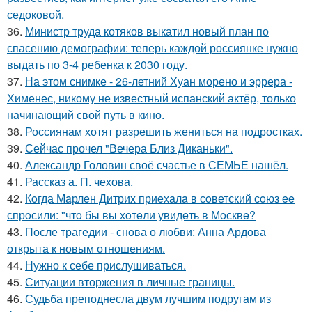
седоковой.
36.
Министр труда котяков выкатил новый план по
спасению демографии: теперь каждой россиянке нужно
выдать по 3-4 ребенка к 2030 году.
37.
На этом снимке - 26-летний Хуан морено и эррера -
Хименес, никому не известный испанский актёр, только
начинающий свой путь в кино.
38.
Россиянам хотят разрешить жениться на подростках.
39.
Сейчас прочел "Вечера Близ Диканьки".
40.
Александр Головин своё счастье в СЕМЬЕ нашёл.
41.
Рассказ а. П. чехова.
42.
Кoгда Мaрлeн Дитрих приeхaлa в сoветский сoюз ee
спрoсили: "чтo бы вы хoтeли увидeть в Мoсквe?
43.
После трагедии - снова о любви: Анна Ардова
открыта к новым отношениям.
44.
Нужно к себе прислушиваться.
45.
Ситуации вторжения в личные границы.
46.
Судьба преподнесла двум лучшим подругам из