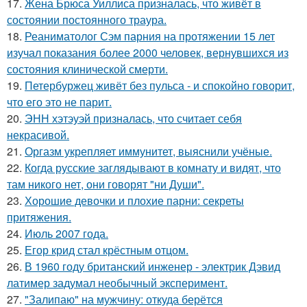
17.
Жена Брюса Уиллиса призналась, что живёт в
состоянии постоянного траура.
18.
Реаниматолог Сэм парния на протяжении 15 лет
изучал показания более 2000 человек, вернувшихся из
состояния клинической смерти.
19.
Петербуржец живёт без пульса - и спокойно говорит,
что его это не парит.
20.
ЭНН хэтэуэй призналась, что считает себя
некрасивой.
21.
Оргазм укрепляет иммунитет, выяснили учёные.
22.
Когда русские заглядывают в комнату и видят, что
там никого нет, они говорят "ни Души".
23.
Хорошие девочки и плохие парни: секреты
притяжения.
24.
Июль 2007 года.
25.
Егор крид стал крёстным отцом.
26.
В 1960 году британский инженер - электрик Дэвид
латимер задумал необычный эксперимент.
27.
"Залипаю" на мужчину: откуда берётся