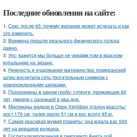
Последние обновления на сайте:
1.
Секс после 45: почему желание может исчезать и как
это изменить.
2.
Bpeмена прошли реального физического голода
давно.
3.
Упс, кажется мы больше не увидим пэм в красном
купальнике на экране.
4.
Нежность и очарование материнства: померанский
шпиц восхитила сеть трогательным снимком с
новорожденными щенками.
5.
Похоронены в одном гробу: супруги, прожившие 60
лет, умерли с разницей в два дня.
6.
Миллионы видели в Одри Хепбёрн эталон красоты:
рост 170 см, талия около 51 см и вес всего 45 кг.
7.
Самая красивая мумия планеты: она ждала вас 500
лет на вершине вулкана.
8.
Госпитализированная в онкоцентр Анита цой