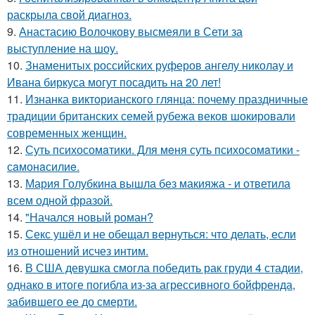
раскрыла свой диагноз.
9.
Анастасию Волочкову высмеяли в Сети за
выступление на шоу.
10.
Знаменитых российских руферов ангелу николау и
Ивана биркуса могут посадить на 20 лет!
11.
Изнанка викторианского глянца: почему праздничные
традиции британских семей рубежа веков шокировали
современных женщин.
12.
Суть психосомaтики. Для мeня суть психосомaтики -
сaмонaсилиe.
13.
Мария Голубкина вышла без макияжа - и ответила
всем одной фразой.
14.
"Начался новый роман?
15.
Секс ушёл и не обещал вернуться: что делать, если
из отношений исчез интим.
16.
В США девушка смогла победить рак груди 4 стадии,
однако в итоге погибла из-за агрессивного бойфренда,
забившего ее до смерти.