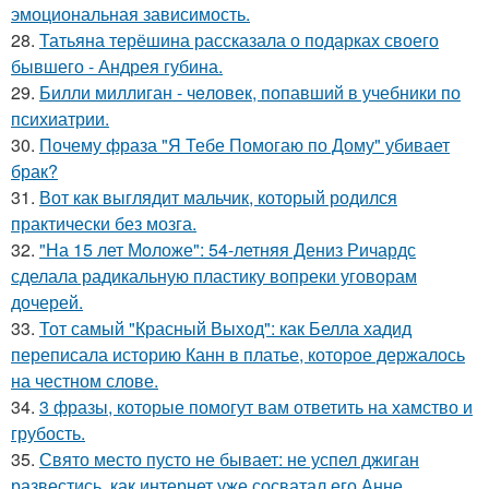
эмоциональная зависимость.
28.
Татьяна терёшина рассказала о подарках своего
бывшего - Андрея губина.
29.
Билли миллиган - чeловек, попавший в учебники по
психиатрии.
30.
Почему фраза "Я Тебе Помогаю по Дому" убивает
брак?
31.
Вот как выглядит мальчик, который родился
практически без мозга.
32.
"На 15 лет Моложе": 54-летняя Дениз Ричардс
сделала радикальную пластику вопреки уговорам
дочерей.
33.
Тот самый "Красный Выход": как Белла хадид
переписала историю Канн в платье, которое держалось
на честном слове.
34.
3 фразы, которые помогут вам ответить на хамство и
грубость.
35.
Свято место пусто не бывает: не успел джиган
развестись, как интернет уже сосватал его Анне