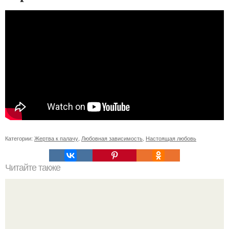
Категории:
Жертва к палачу
,
Любовная зависимость
,
Настоящая любовь
Читайте также