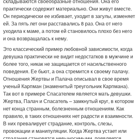
складываются своеобразные отношения. Она его
практически содержит материально. Они живут вместе.
Он периодически ее избивает, уходит в загулы, изменяет
ей. За пять лет они расставались 8 раз. Она от него
уходила к маме, а потом ей становилось плохо без него
и она возвращалась к нему.
Это классический пример любовной зависимости, когда
девушка практически не видит недостатков в мужчине и
более того, никак не защищается от насильственного
поведения. Ее бьют, а она стремится к своему палачу.
Отношения Жертвы и Палача описывал в свое время
ученый Карпман (знаменитый треугольник Карпмана).
Так вот в примере Спасателем является мать девушки.
Жертва, Палач и Спасатель – замкнутый круг, в котором
нет конца странным, болезненным отношениям. Как
правило, в таких отношениях нет радости и взаимности.
В них превалирует страдание, контроль, слезы,
провокации и манипуляции. Когда Жертва устает или
страдания становятся невыносимыми, появляется