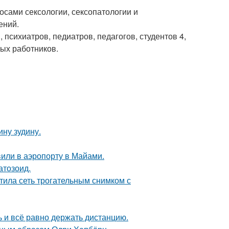
сами сексологии, сексопатологии и
ений.
психиатров, педиатров, педагогов, студентов 4,
ных работников.
ну зудину.
вили в аэропорту в Майами.
атозоид.
тила сеть трогательным снимком с
ь и всё равно держать дистанцию.