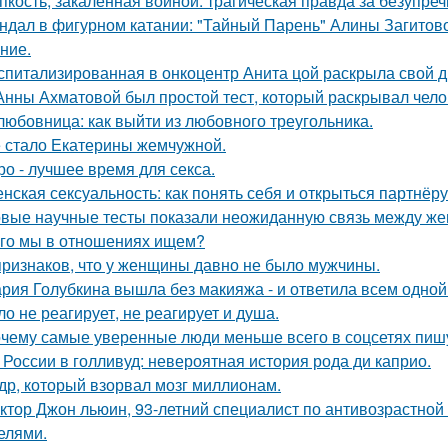
пкость, закаленная войной: трагическая правда за безупр
ндал в фигурном катании: "Тайный Парень" Алины Загитовой
ние.
спитализированная в онкоцентр Анита цой раскрыла свой д
Анны Ахматовой был простой тест, который раскрывал чело
любовница: как выйти из любовного треугольника.
 стало Екатерины жемчужной.
ро - лучшее время для секса.
нская сексуальность: как понять себя и открыться партнёру
вые научные тесты показали неожиданную связь между же
го мы в отношениях ищем?
признаков, что у женщины давно не было мужчины.
рия Голубкина вышла без макияжа - и ответила всем одной
ло не реагирует, не реагирует и душа.
чему самые уверенные люди меньше всего в соцсетях пиш
 России в голливуд: невероятная история рода ди каприо.
др, который взорвал мозг миллионам.
ктор Джон льюин, 93-летний специалист по антивозрастной 
елями.