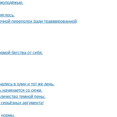
ь молодёжью.
ряглось.
ночной переполох ради травмированной
рмой бегства от себя.
ались в один и тот же день.
 начинается со скуки.
оличество темной пены.
ь серьёзных аргумента!
о нормы.