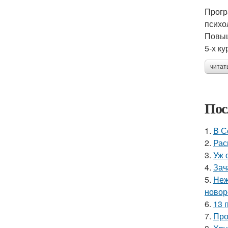
Прогр
психо
Повыш
5-х к
читат
Пос
1.
В С
2.
Рас
3.
Уж 
4.
Зач
5.
Неж
новор
6.
13 
7.
Про