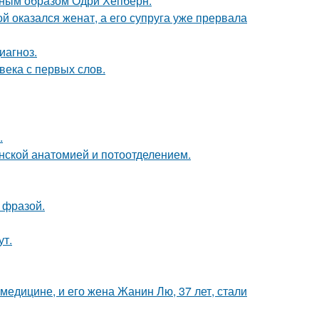
ечным образом Одри Хепбёрн.
 оказался женат, а его супруга уже прервала
иагноз.
века с первых слов.
.
нской анатомией и потоотделением.
 фразой.
ут.
медицине, и его жена Жанин Лю, 37 лет, стали