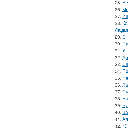
25.
В 
26.
Mы
27.
Ин
28.
Ко
Людми
29.
Ст
30.
Пр
31.
У 
32.
До
33.
Сн
34.
По
35.
Не
36.
Ла
37.
См
38.
Ба
39.
Бу
40.
Ва
41.
Ал
42.
"Э