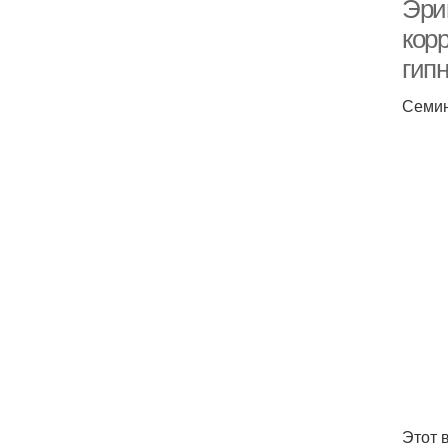
Эри
кор
гип
Семин
Этот 