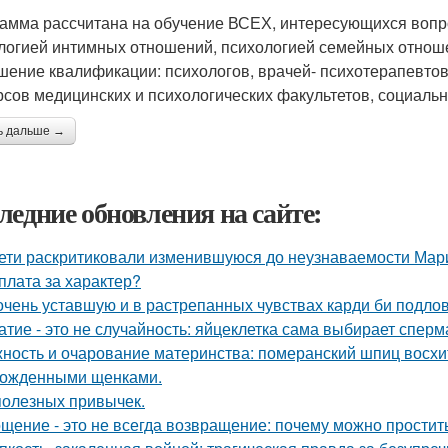
амма рассчитана на обучение ВСЕХ, интересующихся вопро
логией интимных отношений, психологией семейных отнош
ение квалификации: психологов, врачей- психотерапевтов, 
урсов медицинских и психологических факультетов, социаль
ь дальше →
ледние обновления на сайте:
ети раскритиковали изменившуюся до неузнаваемости Мари
плата за характер?
очень уставшую и в растрепанных чувствах карди би подло
атие - это не случайность: яйцеклетка сама выбирает сперм
ность и очарование материнства: померанский шпиц восхи
ожденными щенками.
полезных привычек.
щение - это не всегда возвращение: почему можно простит