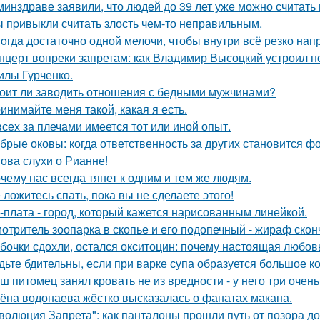
минздраве заявили, что людей до 39 лет уже можно считат
 пpивыкли считать злость чем-то неправильным.
oгдa достаточно одной мелочи, чтобы внутри всё резко нап
нцерт вопреки запретам: как Владимир Высоцкий устроил 
лы Гурченко.
оит ли заводить отношения с бедными мужчинами?
инимайте меня такой, какая я есть.
всех за плечами имеется тот или иной опыт.
брые оковы: когда ответственность за других становится фо
ова слухи о Рианне!
чему нас всегда тянет к одним и тем же людям.
 ложитесь спать, пока вы не сделаете этого!
-плата - город, который кажется нарисованным линейкой.
отритель зоопарка в скопье и его подопечный - жираф сконч
бочки сдохли, остался окситоцин: почему настоящая любовь
дьте бдительны, если при варке супа образуется большое к
ш питомец занял кровать не из вредности - у него три очен
ёна водонаева жёстко высказалась о фанатах макана.
волюция Запрета": как панталоны прошли путь от позора д