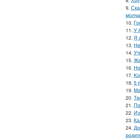
8.
Хру
9.
Ска
молча
10.
Го
11.
У 
12.
Я 
13.
Не
14.
Ут
15.
Же
16.
Но
17.
Ko
18.
5 
19.
Ма
20.
Те
21.
По
22.
Из
23.
Ка
24.
До
родит