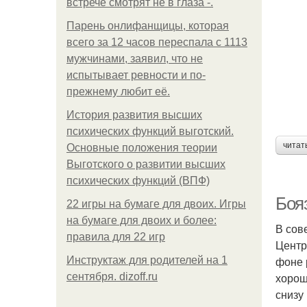
встрече смотрят не в глаза -.
Парень онлифанщицы, которая
всего за 12 часов переспала с 1113
мужчинами, заявил, что не
испытывает ревности и по-
прежнему любит её.
История развития высших
психических функций выготский.
читат
Основные положения теории
Выготского о развитии высших
психических функций (ВПФ)
Боя
22 игры на бумаге для двоих. Игры
на бумаге для двоих и более:
В сов
правила для 22 игр
Центр
фоне 
Инструктаж для родителей на 1
хорош
сентября. dizoff.ru
снизу