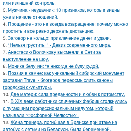
или излишний контроль.
3.
Мужчина - неудачник: 10 признаков, которые видны
уже в начале отношений.
4.
Прощение - это не всегда возвращение: почему можно
простить и всё равно держать дистанцию.
5.
Заговор на кольцо: привлечение денег и удачи.
6.
"Нельзя грустить! " - Девиз coвременного мира.
7.
Анастасию Волочкову высмеяли в Сети за
выступление на шоу.
8.
Моника белуччи: "я никогда не буду худой.
9.
Поэзия в камне: как уникальный сибирский монумент
заставил Travel - блогеров переосмыслить каноны
городской скульптуры.
10.
Две матери: сила преданности и любви к потомству.
11.
В XIX веке работники спичечных фабрик столкнулись
с пугающим профессиональным недугом, который
называли "Фосфорной Челюстью".
12.
Жена тренера, погибшая в Брянске при атаке на
автобус с детьми из Беларуси, была беременной.