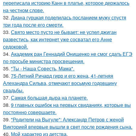
переписала историю Канн в платье, которое держалось
на честном слове.
32.
Диана гурцкая поделилась посланием мужу спустя
три года после его смерти.
33.
Свято место пусто не бывает: не успел джиган
развестись, как интернет уже сосватал его Анне
седоковой.
34.
Академик ран Геннадий Онищенко не смог сдать ЕГЭ
по просьбе министра просвещения.
35.
"Ты - Наша Совесть, Мама".
36.
75-Летний Ричард гирр и его жена, 41-летняя
Алехандра Сильва, отмечают восьмую годовщину
свадьбы.
37.
Самая большая дыра на планете.
38.
9 главных ошибок на первых свиданиях, которые вы
постоянно совершаете.
39.
"Родители на Выгуле": Александр Петров с женой
Викторией впервые вышли в свет после рождения сына.
40.
Мой характер из детства.