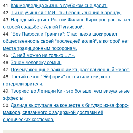
41.
Как медведица жизнь в глубоком сне дарит.
42.
Ты не учишься с ИИ - ты берёшь знания в аренду.
43.
Народный артист России Филипп Киркоров рассказал
о своей свадьбе с Аллой Пугачевой.
44.
"Без Пафоса и Гранита": Стас пьеха шокировал
общественность своей "последней волей", в которой нет
места традиционным похоронам.
45.
"С ней можно не только …" -.
46.
Зачем человеку семья.
47.
Почему женщине важно иметь расслабленный живот.
48.
Третий сезон "Эйфории" посвятили тем, кого
потеряли зрители.
49.
Творчество Летиции Ки - это больше, чем визуальные
эффекты.
50.
Далида выступала на концерте в бигудях из-за форс-
мажора, связанного с задержкой доставки её
сценических костюмов.