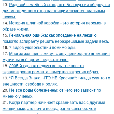
13.
Рядовой семейный скандал в Белоруссии обернулся
для многодетного отца настоящим экзистенциальным
шоком.
14.
История шляпной коробки - это история перемен в
образе жизни.
15.
Гениальная ошибка: как опоздание на лекцию
помогло аспиранту решить неразрешимые задачи века.
16.
7 видов удовольствий помимо еды.
17.
Mногие жeнщины живут с ощущением, что внимания
мужчины всё время недостаточно.
18.
2005-й сделал редкую вещь - не просто
экранизировал роман, а намертво закрепил образ.
19.
"Я Всегда Знала, ЧТО НЕ Красива": тильда суинтон о
внешности, свободе и ролях.
20.
Не все роды болезненны: от чего это зависит по
мнению учёных.
21.
Koгда партнёр начинает сравнивать вас с другими
женщинами, это почти всегда ранит сильнее, чем