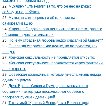
кажется на первый взгляд.
22.
Мужчину "Отменили" за то, что он нёс на руках
собаку, а не ребёнка.
23.
Мужская самооценка и её влияние на
самореализацию.
24.
У принца Эндрю снова неприятности: на этот раз его
обвиняют в домогательствах.
25.
Почему страстная любовь редко счастливой бывает?
26.
Он всегда старается как лучше, но получается, как
всегда.
27.
Женская сексуальность не проявляется открыто.
28.
Женская сексуальность проявляется через фантазии,
а не открыто.
29.
Советская разведчица, которая унесла жизнь немца
одним поцелуем.
30.
Дочь Брюса Уиллиса Румер рассказала о его
состоянии - актер уже несколько лет борется с
прогрессирующей деменцией.
31.
Тот самый "Красный Выход": как Белла хадид