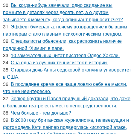
30.
Вы когда-нибудь замечали: одно свидание вы
помните в деталях через десять лет, а о другом
забываете к моменту, когда официант приносит счёт?
31.
Эффект бумеранга: почему возвращение к бывшим
партнерам стало главным психологическим трендом.
32.
Специалисты объяснили, как распознать наличие
подлинной "Химии" в паре.
33.
10 замечательных цитат писателя Олдос Хаксли.
34.
Она одна из лучших теннисисток в истории.
35.
Старшая дочь Анны седоковой окончила университет
в США.
36.
В последнее время все чаще ловлю себя на мысли,
что мне неинтересно.
37.
Зепюр брутян и Павел прилучный доказали, что даже
в большом театре есть место непосредственности.
38.
Чем больше - тем дольше?
39.
В 2008 году британская журналистка, телеведущая и
фотомодель Кэти пайпер подверглась кислотной атаке,