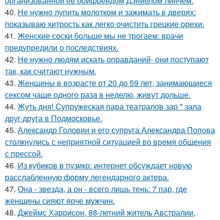
организованной её бойфрендом Дэниелом линчем.
40.
Не нужно лупить молотком и зажимать в дверях:
показываю хитрость как легко очистить грецкие орехи.
41.
Женские соски больше мы не трогаем: врачи
предупредили о последствиях.
42.
Не нужно людям искать оправданий- они поступают
так, как считают нужным.
43.
Женщины в возрасте от 20 до 59 лет, занимающиеся
сексом чаще одного раза в неделю, живут дольше.
44.
Жуть дня! Супружеская пара театралов зар * зала
друг друга в Подмосковье.
45.
Александр Головин и его супруга Александра Попова
столкнулись с неприятной ситуацией во время общения
с прессой.
46.
Из кубиков в пузико: интернет обсуждает новую
расслабленную форму легендарного актера.
47.
Она - звезда, а он - всего лишь тень: 7 пар, где
женщины сияют ярче мужчин.
48.
Джеймс Харрисон, 88-летний житель Австралии,