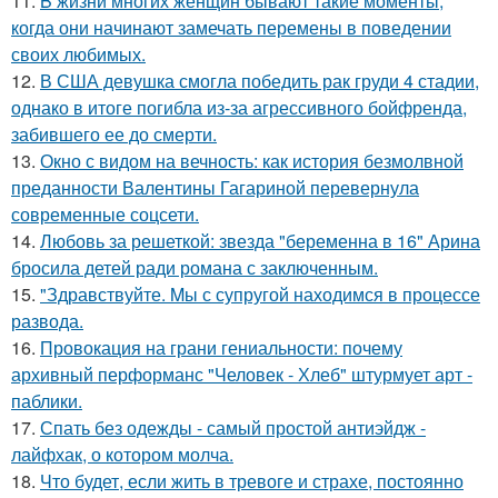
11.
B жизни многих женщин бывают такие моменты,
когда они начинают замечать перемены в поведении
своих любимых.
12.
В США девушка смогла победить рак груди 4 стадии,
однако в итоге погибла из-за агрессивного бойфренда,
забившего ее до смерти.
13.
Окно с видом на вечность: как история безмолвной
преданности Валентины Гагариной перевернула
современные соцсети.
14.
Любовь за решеткой: звезда "беременна в 16" Арина
бросила детей ради романа с заключенным.
15.
"Здравствуйте. Mы с супругой находимся в процессе
развода.
16.
Провокация на грани гениальности: почему
архивный перформанс "Человек - Хлеб" штурмует арт -
паблики.
17.
Спать без одежды - самый простой антиэйдж -
лайфхак, о котором молча.
18.
Что будет, если жить в тревоге и страхе, постоянно