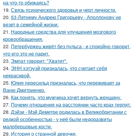
на что-то обижаясь?
19.
Связь психического здоровья и черт личности.
20.
53-Летнему Андрею Григорьеву - Аполлонову не
везет в семейной жизни.
21.
Народные средства для улучшения мозгового
кровообращения.
22.
Петербуржец живёт без пульса - и спокойно говорит,
что его это не парит.
23.
Эмпат говорит: "Хватит".
24.
ЭНН хэтэуэй призналась, что считает себя
некрасивой.
25.
Юлия пересильд призналась, что переживает за
Ваню Дмитриенко.
26.
Как понять, что мужчина хочет вернуть женщину.
27.
Почему отношения на расстоянии часто крах терпят.
28.
Дэйзи - Мэй Деметре родилась в Великобритании с
редкой особенностью - у неё были недоразвиты
малоберцовые кости.
29.
История о странной девочке.