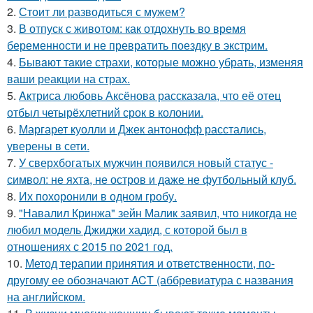
2.
Стоит ли разводиться с мужем?
3.
В отпуск с животом: как отдохнуть во время
беременности и не превратить поездку в экстрим.
4.
Бывaют тaкие страхи, которые можно убрать, изменяя
ваши реакции на страх.
5.
Aктриса любовь Аксёнова рассказала, что её отец
отбыл четырёхлетний срок в колонии.
6.
Маргарет куолли и Джек антонофф расстались,
уверены в сети.
7.
У сверхбогатых мужчин появился новый статус -
символ: не яхта, не остров и даже не футбольный клуб.
8.
Их похоронили в одном гробу.
9.
"Навалил Кринжа" зейн Малик заявил, что никогда не
любил модель Джиджи хадид, с которой был в
отношениях с 2015 по 2021 год.
10.
Метод терапии принятия и ответственности, по-
другому ее обозначают ACT (аббревиатура с названия
на английском.