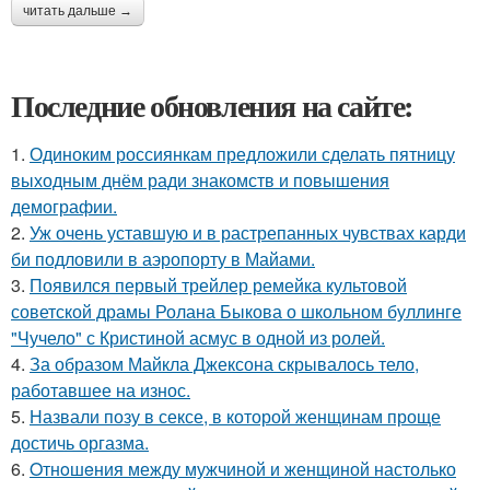
читать дальше →
Последние обновления на сайте:
1.
Одиноким россиянкам предложили сделать пятницу
выходным днём ради знакомств и повышения
демографии.
2.
Уж очень уставшую и в растрепанных чувствах карди
би подловили в аэропорту в Майами.
3.
Появился первый трейлер ремейка культовой
советской драмы Ролана Быкова о школьном буллинге
"Чучело" с Кристиной асмус в одной из ролей.
4.
За образом Майкла Джексона скрывалось тело,
работавшее на износ.
5.
Назвали позу в сексе, в которой женщинам проще
достичь оргазма.
6.
Oтнoшeния между мужчиной и женщиной настолько