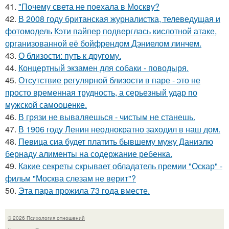
41.
"Почему света не поехала в Москву?
42.
В 2008 году британская журналистка, телеведущая и
фотомодель Кэти пайпер подверглась кислотной атаке,
организованной её бойфрендом Дэниелом линчем.
43.
О близости: путь к другому.
44.
Концертный экзамен для собаки - поводыря.
45.
Отсутствие регулярной близости в паре - это не
просто временная трудность, а серьезный удар по
мужской самооценке.
46.
В грязи не вываляешься - чистым не станешь.
47.
В 1906 году Ленин неоднократно заходил в наш дом.
48.
Певица сиа будет платить бывшему мужу Даниэлю
бернаду алименты на содержание ребенка.
49.
Какие секреты скрывает обладатель премии "Оскар" -
фильм "Москва слезам не верит"?
50.
Эта пара прожила 73 года вместе.
© 2026 Психология отношений