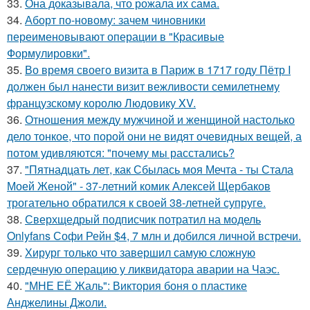
33.
Она доказывала, что рожала их сама.
34.
Аборт по-новому: зачем чиновники
переименовывают операции в "Красивые
Формулировки".
35.
Во время своего визита в Париж в 1717 году Пётр I
должен был нанести визит вежливости семилетнему
французскому королю Людовику XV.
36.
Отношения между мужчиной и женщиной настолько
дело тонкое, что порой они не видят очевидных вещей, а
потом удивляются: "почему мы расстались?
37.
"Пятнадцать лет, как Сбылась моя Мечта - ты Стала
Моей Женой" - 37-летний комик Алексей Щербаков
трогательно обратился к своей 38-летней супруге.
38.
Сверхщедрый подписчик потратил на модель
Onlyfans Софи Рейн $4, 7 млн и добился личной встречи.
39.
Хирург только что завершил самую сложную
сердечную операцию у ликвидатора аварии на Чаэс.
40.
"МНЕ ЕЁ Жаль": Виктория боня о пластике
Анджелины Джоли.