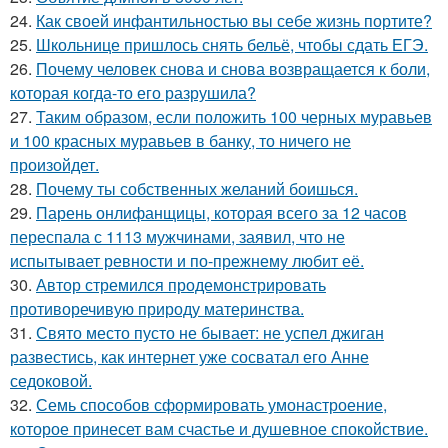
24.
Как своей инфантильностью вы себе жизнь портите?
25.
Школьнице пришлось снять бельё, чтобы сдать ЕГЭ.
26.
Почему человек снова и снова возвращается к боли,
которая когда-то его разрушила?
27.
Таким образом, если положить 100 черных муравьев
и 100 красных муравьев в банку, то ничего не
произойдет.
28.
Почему ты собственных желаний боишься.
29.
Парень онлифанщицы, которая всего за 12 часов
переспала с 1113 мужчинами, заявил, что не
испытывает ревности и по-прежнему любит её.
30.
Автор стремился продемонстрировать
противоречивую природу материнства.
31.
Свято место пусто не бывает: не успел джиган
развестись, как интернет уже сосватал его Анне
седоковой.
32.
Семь способов сформировать умонастроение,
которое принесет вам счастье и душевное спокойствие.