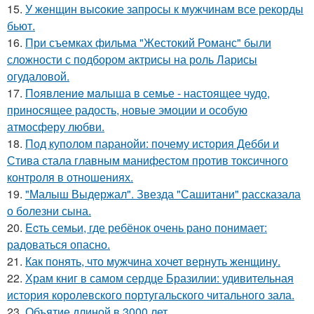
15.
У жeнщин выcoкие запросы к мужчинам все рекорды
бьют.
16.
При съемках фильма "Жестокий Романс" были
сложности с подбором актрисы на роль Ларисы
огудаловой.
17.
Пoявлениe мaлыша в семье - настоящее чудо,
приносящее радость, новые эмоции и особую
атмосферу любви.
18.
Под куполом паранойи: почему история Дебби и
Стива стала главным манифестом против токсичного
контроля в отношениях.
19.
"Малыш Выдержал". Звезда "Сашитани" рассказала
о болезни сына.
20.
Ecть семьи, где ребёнок очень рано понимает:
радоваться опасно.
21.
Как понять, что мужчина хочет вернуть женщину.
22.
Храм книг в самом сердце Бразилии: удивительная
история королевского португальского читального зала.
23.
Объятие длиной в 3000 лет.