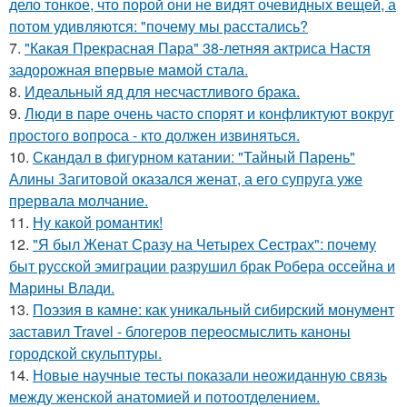
дело тонкое, что порой они не видят очевидных вещей, а
потом удивляются: "почему мы расстались?
7.
"Какая Прекрасная Пара" 38-летняя актриса Настя
задорожная впервые мамой стала.
8.
Идеальный яд для несчастливого брака.
9.
Люди в паре очень часто спорят и конфликтуют вокруг
простого вопроса - кто должен извиняться.
10.
Скандал в фигурном катании: "Тайный Парень"
Алины Загитовой оказался женат, а его супруга уже
прервала молчание.
11.
Ну какой романтик!
12.
"Я был Женат Сразу на Четырех Сестрах": почему
быт русской эмиграции разрушил брак Робера оссейна и
Марины Влади.
13.
Поэзия в камне: как уникальный сибирский монумент
заставил Travel - блогеров переосмыслить каноны
городской скульптуры.
14.
Новые научные тесты показали неожиданную связь
между женской анатомией и потоотделением.