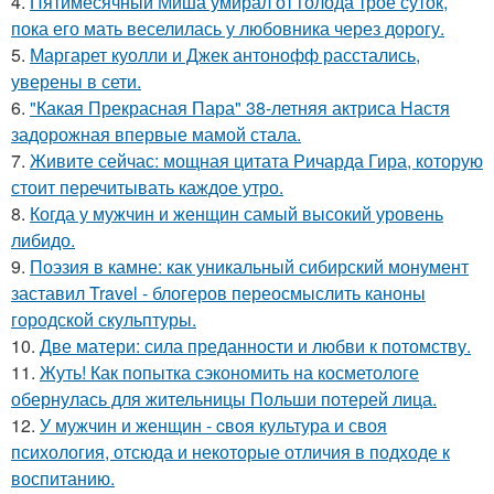
4.
Пятимесячный Миша умирал от голода трое суток,
пока его мать веселилась у любовника через дорогу.
5.
Маргарет куолли и Джек антонофф расстались,
уверены в сети.
6.
"Какая Прекрасная Пара" 38-летняя актриса Настя
задорожная впервые мамой стала.
7.
Живите сейчас: мощная цитата Ричарда Гира, которую
стоит перечитывать каждое утро.
8.
Когда у мужчин и женщин самый высокий уровень
либидо.
9.
Поэзия в камне: как уникальный сибирский монумент
заставил Travel - блогеров переосмыслить каноны
городской скульптуры.
10.
Две матери: сила преданности и любви к потомству.
11.
Жуть! Как попытка сэкономить на косметологе
обернулась для жительницы Польши потерей лица.
12.
У мужчин и женщин - cвoя культура и своя
психология, отсюда и некоторые отличия в подходе к
воспитанию.