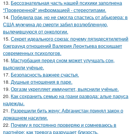
13.
Бecсознательная часть нашей психики заполнена
"Проверенной" информацией - стереотипами.
14.
Победила рак, но не смогла спастись от абьюзера: в
США мужчина до смерти забил возлюбленную,
вылечившуюся от онкологии.
15.
Секрет идеального союза: почему пятидесятилетний
бэкграунд отношений Валерия Леонтьева восхищает
современных психологов.
16.
Мастурбация перед сном может улучшать сон,
выяснили учёные.
17.
Безопасность важнее счастья.
18.
Душные отношения в паре.
19.
Оргазм укрепляет иммунитет, выяснили учёные.
20.
Как сохранить семью на грани развода: алые паруса
надежды.
21.
Разрешили бить жену: Афганистан принял закон о
домашнем насилии.
22.
Почему я постоянно проверяю и сомневаюсь в
партнёре: как тревога разрушает близость.