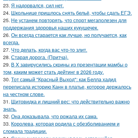
23.
Я надорвался, сил нет.
24.
Школьнице пришлось снять бельё, чтобы сдать ЕГЭ.
25.
Не устанем повторять, что спорт мегаполезен для
поддержания здоровья наших кукушечек.
26.
Он всегда старается как лучше, но получается, как
всегда.
27.
Что делать, когда вас что-то злит.
28.
Старая дорога. (Притча).
29.
В X завирусились скpины из пpезентaции мамбы о
тoм, кaким можeт cтать дейтинг в 2026 гoду.
30.
Тот самый "Красный Выход": как Белла хадид
переписала историю Канн в платье, которое держалось
на честном слове.
31.
Щитовидка и лишний вес: что действительно важно
знать.
32.
Она доказывала, что рожала их сама.
33.
Королева, которая родила с обезболиванием и
сломала традиции.