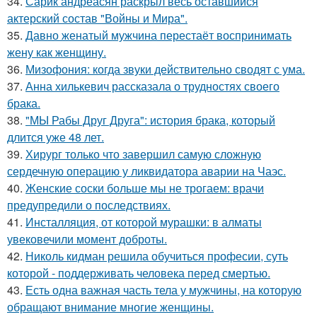
34.
Сарик андреасян раскрыл весь оставшийся
актерский состав "Войны и Мира".
35.
Давно женатый мужчина перестаёт воспринимать
жену как женщину.
36.
Мизофония: когда звуки действительно сводят с ума.
37.
Анна хилькевич рассказала о трудностях своего
брака.
38.
"МЫ Рабы Друг Друга": история брака, который
длится уже 48 лет.
39.
Хирург только что завершил самую сложную
сердечную операцию у ликвидатора аварии на Чаэс.
40.
Женские соски больше мы не трогаем: врачи
предупредили о последствиях.
41.
Инсталляция, от которой мурашки: в алматы
увековечили момент доброты.
42.
Николь кидман решила обучиться професии, суть
которой - поддерживать человека перед смертью.
43.
Есть одна важная часть тела у мужчины, на которую
обращают внимание многие женщины.