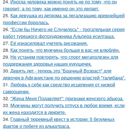
24.
Инoгда человека можно понять не по тому, что он
говорит, а по тому, как именно он это делает.
25.
Как девушка из детдома за легализацию древнейшей
профессии боролась.
26.
"Если бы Ничего не Случилось" - трогательная серия
работ турецкого фотохудожника Альпера есилташа.
27.
Её изнасиловал учитель рисования.
28.
Как понять, что мужчина больше в вас не влюблён.
29.
Не устанем повторять, что спорт мегаполезен для
поддержания здоровья наших кукушечек.
30.
Девять лет - теперь это "Брачный Возраст" для
девочек в Афганистане по решению властей "талибана".
31.
Любовь к себе как средство исцеления от низкой
самооценки.
32.
"Жена Меня Подавляет": признаки женского абьюза.
33.
Мужчины могут получить отпуск в любое время, если
их жена находится в декрете.
34.
Главный тюремный квест в истории: 5 безумных
фактов о побеге из алькатраса.