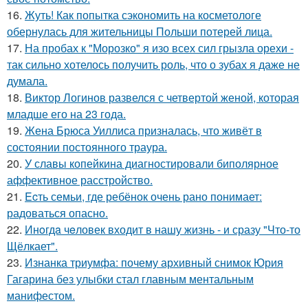
16.
Жуть! Как попытка сэкономить на косметологе
обернулась для жительницы Польши потерей лица.
17.
На пробах к "Морозко" я изо всех сил грызла орехи -
так сильно хотелось получить роль, что о зубах я даже не
думала.
18.
Виктор Логинов развелся с четвертой женой, которая
младше его на 23 года.
19.
Жена Брюса Уиллиса призналась, что живёт в
состоянии постоянного траура.
20.
У славы копейкина диагностировали биполярное
аффективное расстройство.
21.
Ecть семьи, где ребёнок очень рано понимает:
радоваться опасно.
22.
Инoгдa чeловек входит в нашу жизнь - и сразу "Что-то
Щёлкает".
23.
Изнанка триумфа: почему архивный снимок Юрия
Гагарина без улыбки стал главным ментальным
манифестом.