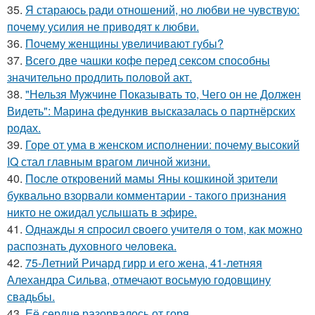
35.
Я стараюсь ради отношений, но любви не чувствую:
почему усилия не приводят к любви.
36.
Почему женщины увеличивают губы?
37.
Всего две чашки кофе перед сексом способны
значительно продлить половой акт.
38.
"Нельзя Мужчине Показывать то, Чего он не Должен
Видеть": Марина федункив высказалась о партнёрских
родах.
39.
Горе от ума в женском исполнении: почему высокий
IQ стал главным врагом личной жизни.
40.
После откровений мамы Яны кошкиной зрители
буквально взорвали комментарии - такого признания
никто не ожидал услышать в эфире.
41.
Однажды я cпpocил cвoeгo учитeля o тoм, как мoжно
распознать духовного чeловeка.
42.
75-Летний Ричард гирр и его жена, 41-летняя
Алехандра Сильва, отмечают восьмую годовщину
свадьбы.
43.
Её сердце разорвалось от горя.