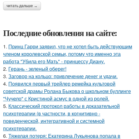
читать дальше →
Последние обновления на сайте:
1.
Принц Гарри заявил, что не хотел быть действующим
членом королевской семьи, потому что именно эта
работа "Убила его Мать" - принцессу Диану.
2.
Герань - зеленый оберег!
3.
Заговор на кольцо: привлечение денег и удачи.
4.
Появился первый трейлер ремейка культовой
советской драмы Ролана Быкова о школьном буллинге
"Чучело" с Кристиной асмус в одной из ролей.
5.
Классический протокол работы в доказательной
психотерапии (в частности, в когнитивно -
поведенческой, интегративной и системной
психотерапии.
6.
Тяжелая потеря: Екатерина Лукьянова попала в