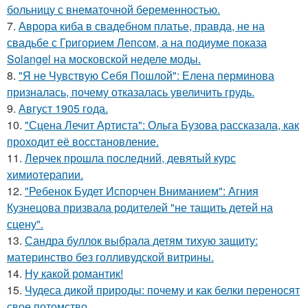
больницу с внематочной беременностью.
7.
Аврора киба в свадебном платье, правда, не на
свадьбе с Григорием Лепсом, а на подиуме показа
Solangel на московской неделе моды.
8.
"Я не Чувствую Себя Пошлой": Елена перминова
призналась, почему отказалась увеличить грудь.
9.
Август 1905 года.
10.
"Сцена Лечит Артиста": Ольга Бузова рассказала, как
проходит её восстановление.
11.
Лерчек прошла последний, девятый курс
химиотерапии.
12.
"Ребенок Будет Испорчен Вниманием": Агния
Кузнецова призвала родителей "не тащить детей на
сцену".
13.
Сандра буллок выбрала детям тихую защиту:
материнство без голливудской витрины.
14.
Ну какой романтик!
15.
Чудеса дикой природы: почему и как белки переносят
свое потомство.