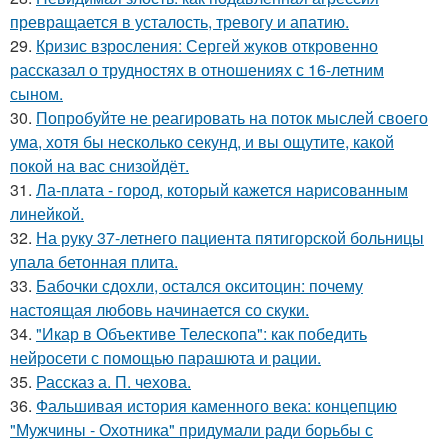
превращается в усталость, тревогу и апатию.
29.
Кризис взросления: Сергей жуков откровенно
рассказал о трудностях в отношениях с 16-летним
сыном.
30.
Попробуйте не реагировать на поток мыслей своего
ума, хотя бы несколько секунд, и вы ощутите, какой
покой на вас снизойдёт.
31.
Ла-плата - город, который кажется нарисованным
линейкой.
32.
На руку 37-летнего пациента пятигорской больницы
упала бетонная плита.
33.
Бабочки сдохли, остался окситоцин: почему
настоящая любовь начинается со скуки.
34.
"Икар в Объективе Телескопа": как победить
нейросети с помощью парашюта и рации.
35.
Рассказ а. П. чехова.
36.
Фальшивая история каменного века: концепцию
"Мужчины - Охотника" придумали ради борьбы с