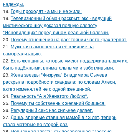
надежды.
18.
Годы проходят - а мы и не жили:
19.
Телевизионный обман раскрыт: экс - ведущий
мистического шоу доказал полную слепоту
"Ясновидящих" перед лицом реальной болезни.
20.
Почему отношения на расстоянии часто крах терпят.
21.
Мужская самооценка и её влияние на
самореализацию.
22.
Есть женщины, которые умеют поддерживать других,
быть надёжными, внимательными и заботливыми.
23.
Жена звезды "Физрука" Владимира Сычева
раскрыла подробности скандала: по словам Алеси,
актер изменял ей не с одной женщиной.
24.
Реальность "А я Женатого Люблю".
25.
Почему ты собственных желаний боишься.
26.
Регулярный секс нас сильнее делает.
27.
Даша, впервые ставшая мамой в 13 лет, теперь
стала матерью во второй раз.
28.
Невидимая злость: как подавленная агрессия