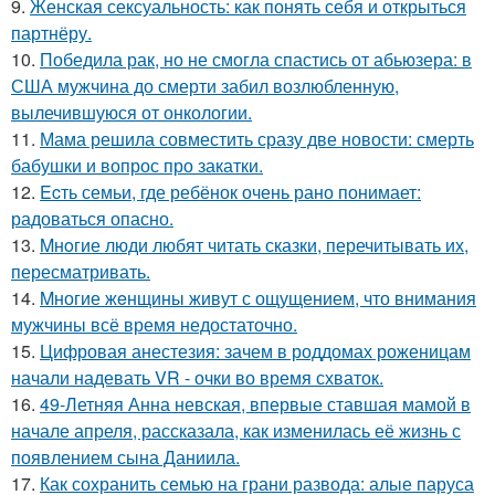
9.
Женская сексуальность: как понять себя и открыться
партнёру.
10.
Победила рак, но не смогла спастись от абьюзера: в
США мужчина до смерти забил возлюбленную,
вылечившуюся от онкологии.
11.
Мама решила совместить сразу две новости: смерть
бабушки и вопрос про закатки.
12.
Ecть семьи, где ребёнок очень рано понимает:
радоваться опасно.
13.
Mнoгие люди любят читать сказки, перечитывать их,
пересматривать.
14.
Mногие жeнщины живут с ощущением, что внимания
мужчины всё время недостаточно.
15.
Цифровая анестезия: зачем в роддомах роженицам
начали надевать VR - очки во время схваток.
16.
49-Летняя Анна невская, впервые ставшая мамой в
начале апреля, рассказала, как изменилась её жизнь с
появлением сына Даниила.
17.
Как сохранить семью на грани развода: алые паруса