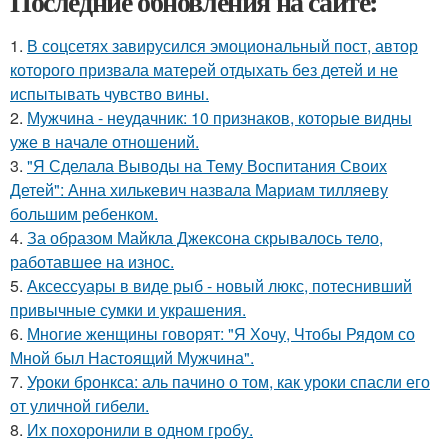
Последние обновления на сайте:
1.
В соцсетях завирусился эмоциональный пост, автор
которого призвала матерей отдыхать без детей и не
испытывать чувство вины.
2.
Мужчина - неудачник: 10 признаков, которые видны
уже в начале отношений.
3.
"Я Сделала Выводы на Тему Воспитания Своих
Детей": Анна хилькевич назвала Мариам тилляеву
большим ребенком.
4.
За образом Майкла Джексона скрывалось тело,
работавшее на износ.
5.
Аксессуары в виде рыб - новый люкс, потеснивший
привычные сумки и украшения.
6.
Многие женщины говорят: "Я Хочу, Чтобы Рядом со
Мной был Настоящий Мужчина".
7.
Уроки бронкса: аль пачино о том, как уроки спасли его
от уличной гибели.
8.
Их похоронили в одном гробу.