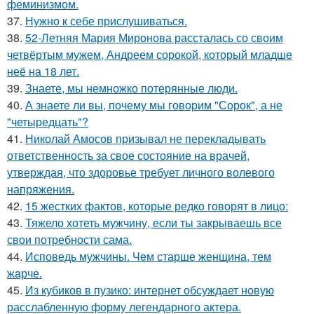
феминизмом.
37.
Нужно к себе прислушиваться.
38.
52-Летняя Мария Миронова рассталась со своим
четвёртым мужем, Андреем сорокой, который младше
неё на 18 лет.
39.
Знаете, мы немножко потерянные люди.
40.
А знаете ли вы, почему мы говорим "Сорок", а не
"четыредцать"?
41.
Николай Амосов призывал не перекладывать
ответственность за свое состояние на врачей,
утверждая, что здоровье требует личного волевого
напряжения.
42.
15 жестких фактов, которые редко говорят в лицо:
43.
Тяжело хотеть мужчину, если ты закрываешь все
свои потребности сама.
44.
Исповедь мужчины. Чeм старше женщина, тем
жaрче.
45.
Из кубиков в пузико: интернет обсуждает новую
расслабленную форму легендарного актера.