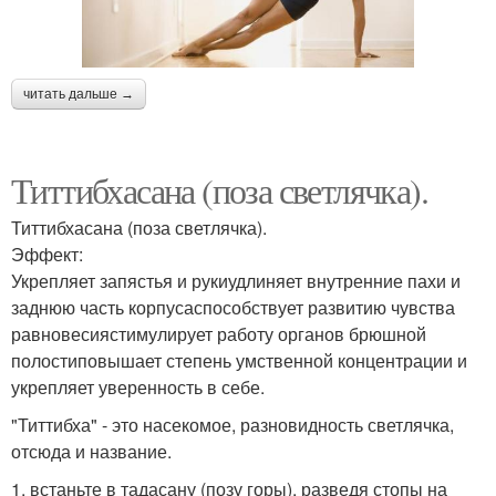
читать дальше →
Титтибхасана (поза светлячка).
Титтибхасана (поза светлячка).
Эффект:
Укрепляет запястья и рукиудлиняет внутренние пахи и
заднюю часть корпусаспособствует развитию чувства
равновесиястимулирует работу органов брюшной
полостиповышает степень умственной концентрации и
укрепляет уверенность в себе.
"Титтибха" - это насекомое, разновидность светлячка,
отсюда и название.
1. встаньте в тадасану (позу горы), разведя стопы на