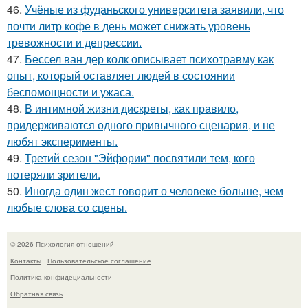
46.
Учёные из фуданьского университета заявили, что
почти литр кофе в день может снижать уровень
тревожности и депрессии.
47.
Бессел ван дер колк описывает психотравму как
опыт, который оставляет людей в состоянии
беспомощности и ужаса.
48.
В интимной жизни дискреты, как правило,
придерживаются одного привычного сценария, и не
любят эксперименты.
49.
Третий сезон "Эйфории" посвятили тем, кого
потеряли зрители.
50.
Иногда один жест говорит о человеке больше, чем
любые слова со сцены.
© 2026 Психология отношений
Контакты
Пользовательское соглашение
Политика конфидециальности
Обратная связь