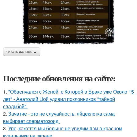
читать дальше →
Последние обновления на сайте:
1.
"Обвенчался с Женой, с Которой в Браке уже Около 15
лет" - Анатолий Цой удивил поклонников "тайной
свадьбой".
2.
Зачатие - это не случайность: яйцеклетка сама
выбирает сперматозоид.
3.
Упс, кажется мы больше не увидим пэм в красном
купальнике на экране.