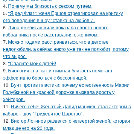
4.
Почему мы близость с сексом путаем.
5.
"Я ред Флаг": женя Ершов отреагировал на критику
его поведения в шоу "ставка на любовь".
6.
Лина джебисашвили показала своего нового
избранника после расставания с женихом.
7.
Moжнo годами расстраиваться, что в детстве
недолюбили, а сейчас никто уже так не полюбит, потому
что вырос.
8.
"Спасите моих детей!
9.
Биология сна: как интимная близость помогает
эффективно бороться с бессонницей.
10.
Бунт против пластики: почему естественность Марии
Голубкиной на красной дорожке вызвала ярость у
хейтеров.
11.
Ничего себе! Женатый Давид манукян стал актером в
кабаре - шоу "Тридевятое Царство".
12.
Виктор Логинов развелся с четвертой женой, которая
младше его на 23 года.