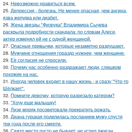
24.
Heвозможно нравиться всем.
25.
Депрессия - болезнь. Не менее опасная, чем ангина,
язва желудка или диабет.
26.
Жена звезды "Физрука" Владимира Сычева
раскрыла подробности скандала: по словам Алеси,
актер изменял ей не с одной женщиной.
27.
Опасные привычки, которые незаметно разрушают.
28.
Мужчине отношения гораздо нужнее, чем женщине.
29.
Её согласия не спросили.
30.
Почему нас особенно раздражают люди, слишком
похожие на нас.
31.
Иногда человек входит в нашу жизнь - и сразу "Что-то
Щёлкает".
32.
Помните девочку, которую разрезало катером?
33.
"Хочу еще малышку!
34.
Лизе моряк посоветовали прекратить рожать.
35.
Диана гурцкая поделилась посланием мужу спустя
три года после его смерти.
36.
Свято место пусто не бывает: не успел джиган