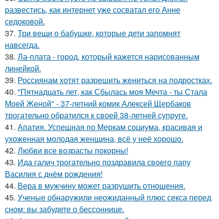
развестись, как интернет уже сосватал его Анне
седоковой.
37.
Три вещи о бабушке, которые дети запомнят
навсегда.
38.
Ла-плата - город, который кажется нарисованным
линейкой.
39.
Россиянам хотят разрешить жениться на подростках.
40.
"Пятнадцать лет, как Сбылась моя Мечта - ты Стала
Моей Женой" - 37-летний комик Алексей Щербаков
трогательно обратился к своей 38-летней супруге.
41.
Апатия. Успешная по Меркам социума, красивая и
ухоженная молодая женщина, всё у неё хорошо.
42.
Любви все возрасты покорны!
43.
Ида галич трогательно поздравила своего папу
Василия с днём рождения!
44.
Вера в мужчину может разрушить отношения.
45.
Ученые обнаружили неожиданный плюс секса перед
сном: вы забудете о бессоннице.