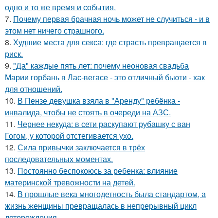
одно и то же время и события.
7.
Почему первая брачная ночь может не случиться - и в
этом нет ничего страшного.
8.
Худшие места для секса: где страсть превращается в
риск.
9.
"Да" каждые пять лет: почему неоновая свадьба
Марии горбань в Лас-вегасе - это отличный бьюти - хак
для отношений.
10.
В Пензе девушка взяла в "Аренду" ребёнка -
инвалида, чтобы не стоять в очереди на АЗС.
11.
Чернее некуда: в сети раскупают рубашку с ван
Гогом, у которой отстегивается ухо.
12.
Сила привычки заключается в трёх
последовательных моментах.
13.
Постоянно беспокоюсь за ребенка: влияние
материнской тревожности на детей.
14.
В прошлые века многодетность была стандартом, а
жизнь женщины превращалась в непрерывный цикл
деторождения.