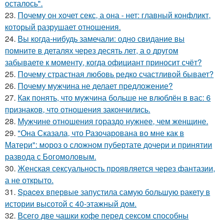
осталось".
23.
Почему он хочет секс, а она - нет: главный конфликт,
который разрушает отношения.
24.
Вы когда-нибудь замечали: одно свидание вы
помните в деталях через десять лет, а о другом
забываете к моменту, когда официант приносит счёт?
25.
Почему страстная любовь редко счастливой бывает?
26.
Почему мужчина не делает предложение?
27.
Как понять, что мужчина больше не влюблён в вас: 6
признаков, что отношения закончились.
28.
Мужчине отношения гораздо нужнее, чем женщине.
29.
"Она Сказала, что Разочарована во мне как в
Матери": мороз о сложном пубертате дочери и принятии
развода с Богомоловым.
30.
Женская сексуальность проявляется через фантазии,
а не открыто.
31.
Spacex впервые запустила самую большую ракету в
истории высотой с 40-этажный дом.
32.
Всего две чашки кофе перед сексом способны