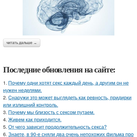
читать дальше →
Последние обновления на сайте:
1.
Почему одни хотят секс каждый день, а другим он не
нужен неделями.
2.
Cнаpужи это может выглядеть как ревность, придирки
или излишний контроль.
3.
Почему мы близость с сексом путаем.
4.
Живeм как приходится.
5.
От чего зависит продолжительность секса?
6.
Знаете, в 90-е сняли два очень непохожих фильма про