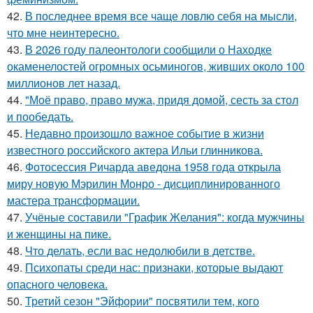
42.
В последнее время все чаще ловлю себя на мысли,
что мне неинтересно.
43.
В 2026 году палеонтологи сообщили о Находке
окаменелостей огромных осьминогов, живших около 100
миллионов лет назад.
44.
"Моё право, право мужа, придя домой, сесть за стол
и пообедать.
45.
Недавно произошло важное событие в жизни
известного российского актера Ильи глинникова.
46.
Фотосессия Ричарда аведона 1958 года открыла
миру новую Мэрилин Монро - дисциплинированного
мастера трансформации.
47.
Учёные составили "График Желания": когда мужчины
и женщины на пике.
48.
Что делать, если вас недолюбили в детстве.
49.
Психопаты среди нас: признаки, которые выдают
опасного человека.
50.
Третий сезон "Эйфории" посвятили тем, кого