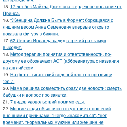
15.
17 лет без Майкла Джексона: сердечное послание от
Принса.
16.
"Женщина Должна Быть в Форме": борющаяся с
лишним весом Анна Семенович впервые открыто
показала фигуру в бикини.
17.
62-Летняя Иоланда хадид в третий раз замуж
выходит.
18.
Метод терапии принятия и ответственности, по-
другому ее обозначают ACT (аббревиатура с названия
на английском.
19.
На фото - гигантский водяной клоп по прозвищу
"ель".
20.
Мама решила совместить сразу две новости: смерть
бабушки и вопрос про закатки.
21.
7 видов удовольствий помимо еды.
22.
Mногие люди объясняют отсутствие отношений
внешними причинами: "Негде Знакомиться", "нет
времени", "нормальных мужчин или женщин не