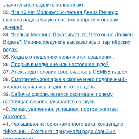
значительно продлить половой акт.
33.
"На 15 лет Моложе": 54-летняя Дениз Ричардс
сделала радикальную пластику вопреки уговорам
дочерей.
34.
"Нельзя Мужчине Показывать то, Чего он не Должен
Видеть": Марина федункив высказалась о партнёрских
родах.
35.
Когда в отношениях появляются сравнения.
36.
Прорыв в медицине или настоящее чудо?
37.
Александр Головин своё счастье в СЕМЬЕ нашёл.
38.
Смотритель зоопарка в скопье и его подопечный -
жираф скончались в один и тот же день.
39.
Бабочки сдохли, остался окситоцин: почему
настоящая любовь начинается со скуки.
40.
Умная, уверенная, успешная: портрет жертвы
абьюзера.
41.
Фальшивая история каменного века: концепцию
"Мужчины - Охотника" придумали ради борьбы с
феминизмом.