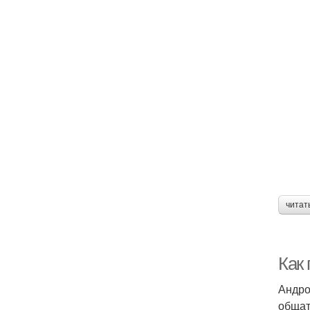
читат
Как
Андро
общат