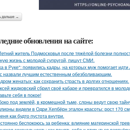
ь дальше →
ледние обновления на сайте:
Летний житель Подмосковья после тяжёлой болезни полнос
ную жизнь с молодой супругой, пишут СМИ.
ка в Руке": появились кадры, на которых муж помогает идти
с назвали лучшим естественным обезболивающим.
дром женатых: как сохранить страсть в долгих отношениях.
ксей жидковский сбрил своё кабаре и превратился в молод
авьте себя в покое!
боко под землёй, в кромешной тьме, слоны ведут свою тайн
лионы видели в Одри Хепбёрн эталон красоты: рост 170 см, т
меня как будто пустота внутри.
стоянно беспокоюсь за ребенка: влияние материнской трев
нская сексуальность: как понять себя и открыться партнёру