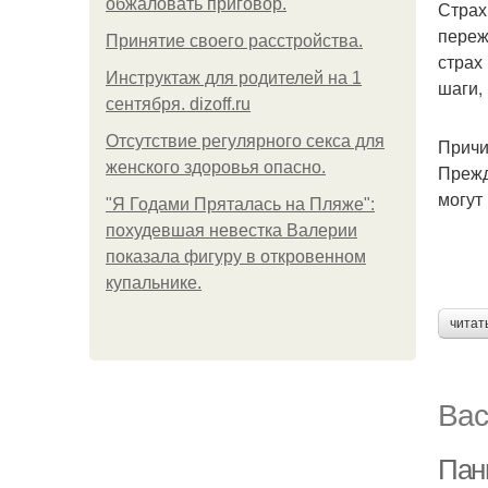
обжаловать приговор.
Страх
переж
Принятие своего расстройства.
страх
Инструктаж для родителей на 1
шаги,
сентября. dizoff.ru
Отсутствие регулярного секса для
Причи
женского здоровья опасно.
Прежд
могут
"Я Годами Пряталась на Пляже":
похудевшая невестка Валерии
показала фигуру в откровенном
купальнике.
читат
Вас
Пан