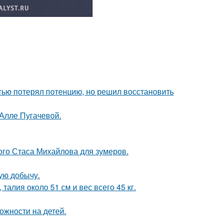
тью потерял потенцию, но решил восстановить
 Алле Пугачевой.
ого Стаса Михайлова для зумеров.
ую добычу.
алия около 51 см и вес всего 45 кг.
ожности на детей.
.