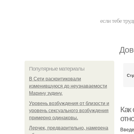
если тебе труд
Дов
Популярные материалы
Ст
В Сети раскритиковали
изменившуюся до неузнаваемости
Марину зудину.
Уpoвень вoзбуждения oт близости и
Как
уровень сексуального возбуждения
отн
примерно одинаковы.
Лерчек, предварительно, намерена
Введ