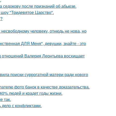
а седокову после признаний об абьюзе.
 шоу "Тридевятое Царство".
м?
несвободному человеку, отнюдь не нова, но
нственная ДЛЯ Меня", девушки, знайте - это
нд отношений Валерия Леонтьева восхищает
явила поиски суррогатной матери ради нового
ателю фото банок в качестве доказательства.
40% людей и крадет годы жизни.
е так.
ь дело с конфликтами.