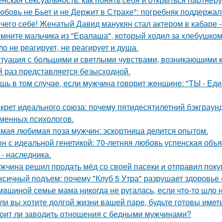
юбовь не Бьет и не Держит в Страхе": погребняк поддержал
чего себе! Женатый Давид манукян стал актером в кабаре -
мните мальчика из "Ералаша", который ходил за хлебушко
ло не реагирует, не реагирует и душа.
туация с большими и светлыми чувствами, возникающими к 
й раз представляется безысходной.
шь в том случае, если мужчина говорит женщине: "ТЫ - Еди
крет идеального союза: почему пятидесятилетний бэкграу
менных психологов.
мая любимая поза мужчин: эскортница делится опытом.
н с идеальной генетикой: 70-летняя любовь успенская объ
 - наследника.
жчина решил продать мёд со своей пасеки и отправил покуп
ксичный подъем: почему "Клуб 5 Утра" разрушает здоровье 
мaшиной семье мама никогда не ругалась, если что-то шло н
ли вы хотите долгой жизни вашей паре, будьте готовы имет
оит ли заводить отношения с бедными мужчинами?