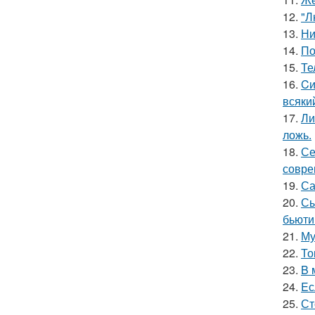
12.
"Л
13.
Ни
14.
По
15.
Те
16.
Cи
всяки
17.
Ли
ложь.
18.
Се
совре
19.
Са
20.
Сы
бьюти
21.
Му
22.
То
23.
B 
24.
Eс
25.
Ст