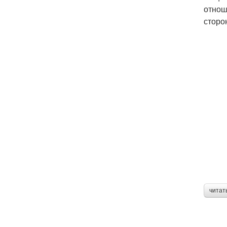
отнош
сторо
читат