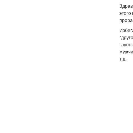
Здрав
этого
прора
Избег
"друг
глупо
мужчи
т.д.