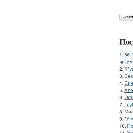
читат
Пос
1.
66-
интим
2.
"Ру
3.
Сек
4.
Син
5.
Але
6.
Ост
7.
Глу
8.
Мил
9.
"У 
10.
По
11.
Же