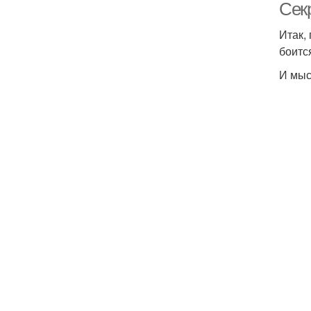
Сек
Итак,
боитс
И мыс