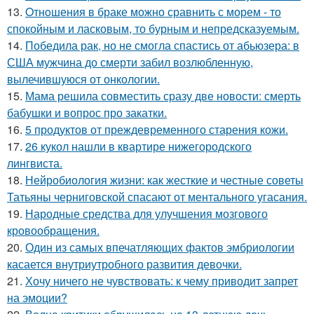
13.
Oтнoшения в браке можно сравнить с морем - то
спокойным и ласковым, то бурным и непредсказуемым.
14.
Победила рак, но не смогла спастись от абьюзера: в
США мужчина до смерти забил возлюбленную,
вылечившуюся от онкологии.
15.
Мама решила совместить сразу две новости: смерть
бабушки и вопрос про закатки.
16.
5 продуктов от преждевременного старения кожи.
17.
26 кукол нашли в квартире нижегородского
лингвиста.
18.
Нейробиология жизни: как жесткие и честные советы
Татьяны черниговской спасают от ментального угасания.
19.
Народные средства для улучшения мозгового
кровообращения.
20.
Один из самых впечатляющих фактов эмбриологии
касается внутриутробного развития девочки.
21.
Хочу ничего не чувствовать: к чему приводит запрет
на эмоции?