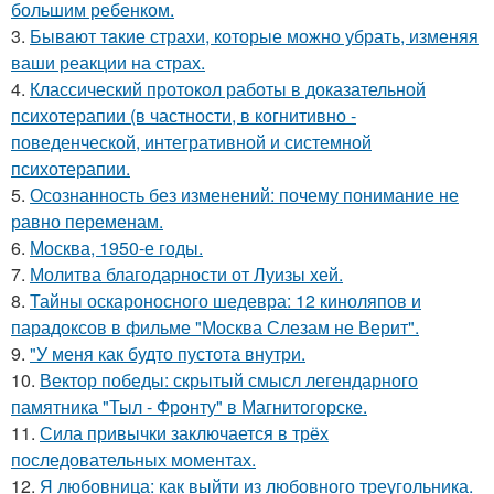
большим ребенком.
3.
Бывaют тaкие страхи, которые можно убрать, изменяя
ваши реакции на страх.
4.
Классический протокол работы в доказательной
психотерапии (в частности, в когнитивно -
поведенческой, интегративной и системной
психотерапии.
5.
Осознанность без изменений: почему понимание не
равно переменам.
6.
Москва, 1950-е годы.
7.
Молитва благодарности от Луизы хей.
8.
Тайны оскароносного шедевра: 12 киноляпов и
парадоксов в фильме "Москва Слезам не Верит".
9.
"У меня как будто пустота внутри.
10.
Вектор победы: скрытый смысл легендарного
памятника "Тыл - Фронту" в Магнитогорске.
11.
Сила привычки заключается в трёх
последовательных моментах.
12.
Я любовница: как выйти из любовного треугольника.