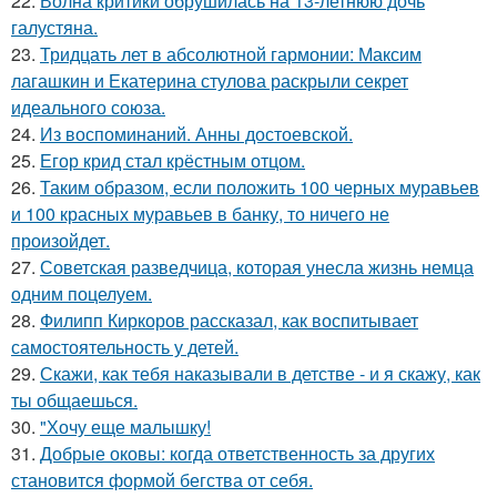
22.
Волна критики обрушилась на 13-летнюю дочь
галустяна.
23.
Тридцать лет в абсолютной гармонии: Максим
лагашкин и Екатерина стулова раскрыли секрет
идеального союза.
24.
Из воспоминаний. Анны достоевской.
25.
Егор крид стал крёстным отцом.
26.
Таким образом, если положить 100 черных муравьев
и 100 красных муравьев в банку, то ничего не
произойдет.
27.
Советская разведчица, которая унесла жизнь немца
одним поцелуем.
28.
Филипп Киркоров рассказал, как воспитывает
самостоятельность у детей.
29.
Скажи, как тебя наказывали в детстве - и я скажу, как
ты общаешься.
30.
"Хочу еще малышку!
31.
Добрые оковы: когда ответственность за других
становится формой бегства от себя.