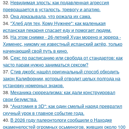
32.
Невидимая злость: как подавленная агрессия
превращается в усталость, тревогу и апатию.
33.
Она доказывала, что рожала их сама.
34.
"Хлеб для тех, Кому Нужнее": как маленькая
испанская пекарня спасает еду и помогает людям.
35.
На этом снимке - 26-летний Хуан морено и эррера -
Хименес, никому не известный испанский актёр, только
начинающий свой путь в кино.
36.
Секс по расписанию или свобода от стандартов: как
часто парам нужно заниматься сексом?
37.
Стив джобс нашёл оригинальный способ обходить
закон Калифорнии, который отводит целых полгода на
установку номерных знаков.
38.
Механика сюрреализма: как дали конструировал
свои безумства.
39.
"Анатомия в 3D": как один смелый наряд превратил
скучный урок в главное событие года.
40.
В 2026 году палеонтологи сообщили о Находке
окаменелостей огромных осьминогов, живших около 100