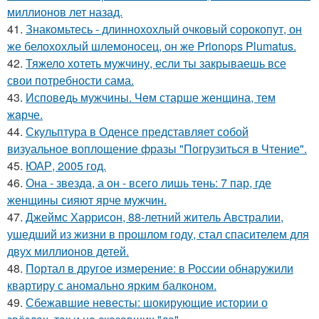
миллионов лет назад.
41.
Знакомьтесь - длиннохохлый очковый сорокопут, он
же белохохлый шлемоносец, он же Prionops Plumatus.
42.
Тяжело хотеть мужчину, если ты закрываешь все
свои потребности сама.
43.
Исповедь мужчины. Чeм старше женщина, тем
жaрче.
44.
Скульптура в Оденсе представляет собой
визуальное воплощение фразы "Погрузиться в Чтение".
45.
ЮАР, 2005 год.
46.
Она - звезда, а он - всего лишь тень: 7 пар, где
женщины сияют ярче мужчин.
47.
Джеймс Харрисон, 88-летний житель Австралии,
ушедший из жизни в прошлом году, стал спасителем для
двух миллионов детей.
48.
Портал в другое измерение: в России обнаружили
квартиру с аномально ярким балконом.
49.
Сбежавшие невесты: шокирующие истории о