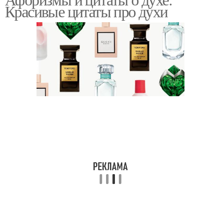
Цитаты про стойкость
Афоризмы про дух
Красивые цитаты про духи