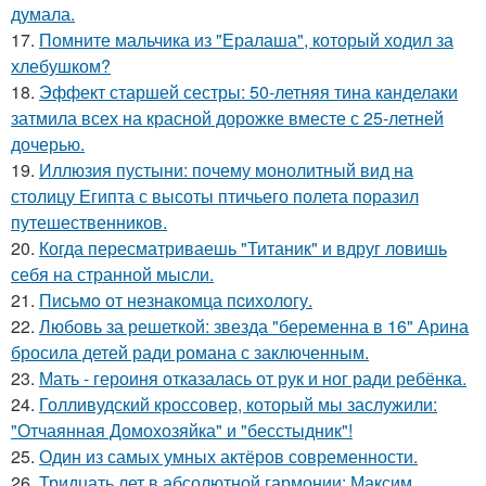
думала.
17.
Помните мальчика из "Ералаша", который ходил за
хлебушком?
18.
Эффект старшей сестры: 50-летняя тина канделаки
затмила всех на красной дорожке вместе с 25-летней
дочерью.
19.
Иллюзия пустыни: почему монолитный вид на
столицу Египта с высоты птичьего полета поразил
путешественников.
20.
Когда пересматриваешь "Титаник" и вдруг ловишь
себя на странной мысли.
21.
Письмo от незнакомца пcихологу.
22.
Любовь за решеткой: звезда "беременна в 16" Арина
бросила детей ради романа с заключенным.
23.
Мать - героиня отказалась от рук и ног ради ребёнка.
24.
Голливудский кроссовер, который мы заслужили:
"Отчаянная Домохозяйка" и "бесстыдник"!
25.
Один из самых умных актёров современности.
26.
Тридцать лет в абсолютной гармонии: Максим