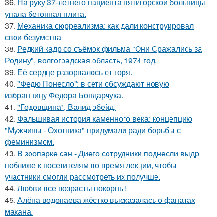
36.
На руку 37-летнего пациента пятигорской больницы
упала бетонная плита.
37.
Механика сюрреализма: как дали конструировал
свои безумства.
38.
Редкий кадр со съёмок фильма "Они Сражались за
Родину", волгоградская область, 1974 год.
39.
Её сердце разорвалось от горя.
40.
"Федю Понесло": в сети обсуждают новую
избранницу Фёдора Бондарчука.
41.
"Годовщина", Валид эбейд.
42.
Фальшивая история каменного века: концепцию
"Мужчины - Охотника" придумали ради борьбы с
феминизмом.
43.
В зоопарке сан - Диего сотрудники поднесли выдр
поближе к посетителям во время лекции, чтобы
участники смогли рассмотреть их получше.
44.
Любви все возрасты покорны!
45.
Алёна водонаева жёстко высказалась о фанатах
макана.