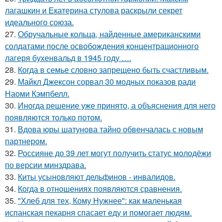
лагашкин и Екатерина стулова раскрыли секрет
идеального союза.
27.
Обручальные кольца, найденные американскими
солдатами после освобождения концентрационного
лагеря бухенвальд в 1945 году ….
28.
Когда в семье словно запрещено быть счастливым.
29.
Майкл Джексон сорвал 30 модных показов ради
Наоми Кэмпбелл.
30.
Иногда решение уже принято, а объяснения для него
появляются только потом.
31.
Вдова юры шатунова тайно обвенчалась с новым
партнером.
32.
Россияне до 39 лет могут получить статус молодёжи
по версии минздрава.
33.
Киты усыновляют дельфинов - инвалидов.
34.
Когда в отношениях появляются сравнения.
35.
"Хлеб для тех, Кому Нужнее": как маленькая
испанская пекарня спасает еду и помогает людям.