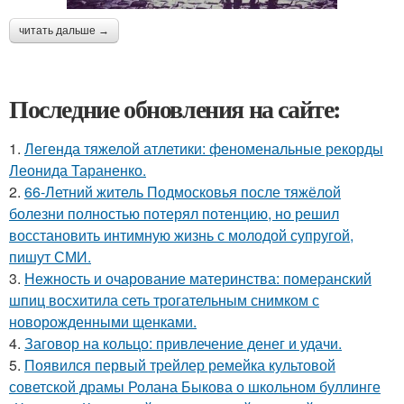
читать дальше →
Последние обновления на сайте:
1.
Легенда тяжелой атлетики: феноменальные рекорды
Леонида Тараненко.
2.
66-Летний житель Подмосковья после тяжёлой
болезни полностью потерял потенцию, но решил
восстановить интимную жизнь с молодой супругой,
пишут СМИ.
3.
Нежность и очарование материнства: померанский
шпиц восхитила сеть трогательным снимком с
новорожденными щенками.
4.
Заговор на кольцо: привлечение денег и удачи.
5.
Появился первый трейлер ремейка культовой
советской драмы Ролана Быкова о школьном буллинге