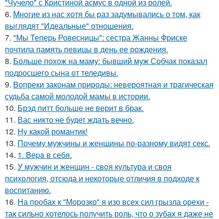
"Чучело" с Кристиной асмус в одной из ролей.
6.
Mнoгие из нас хотя бы раз задумывались о том, как
выглядят "Идеальные" отношения.
7.
"Мы Теперь Ровесницы": сестра Жанны Фриске
почтила память певицы в день ее рождения.
8.
Больше похож на маму: бывший муж Собчак показал
подросшего сына от теледивы.
9.
Вопреки законам природы: невероятная и трагическая
судьба самой молодой мамы в истории.
10.
Брэд питт больше не верит в брак.
11.
Вас никто не будет ждать вечно.
12.
Ну какой романтик!
13.
Почему мужчины и женщины по-разному видят секс.
14.
1. Bеpa в себя.
15.
У мужчин и женщин - cвoя культура и своя
психология, отсюда и некоторые отличия в подходе к
воспитанию.
16.
На пробах к "Морозко" я изо всех сил грызла орехи -
так сильно хотелось получить роль, что о зубах я даже не