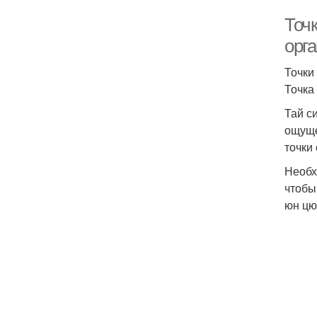
Точ
орг
Точки
Точка 
Тай с
ощуще
точки 
Необх
чтобы
юн цю