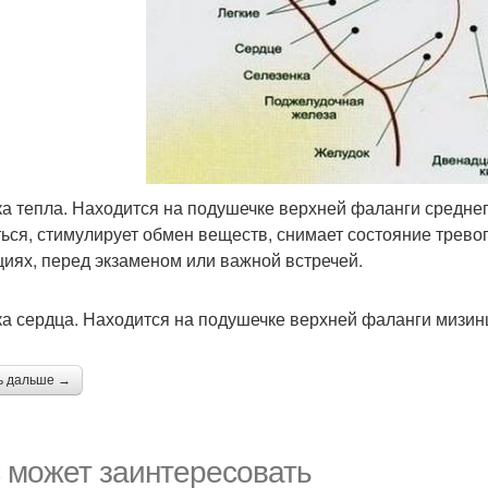
чка тепла. Находится на подушечке верхней фаланги среднег
ться, стимулирует обмен веществ, снимает состояние трево
циях, перед экзаменом или важной встречей.
чка сердца. Находится на подушечке верхней фаланги мизин
ь дальше →
 может заинтересовать