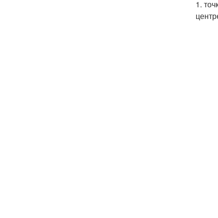
1. то
центр