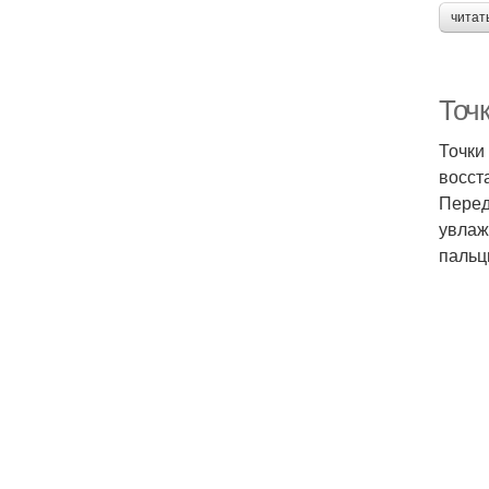
читат
Точ
Точки
восст
Перед
увлаж
пальц