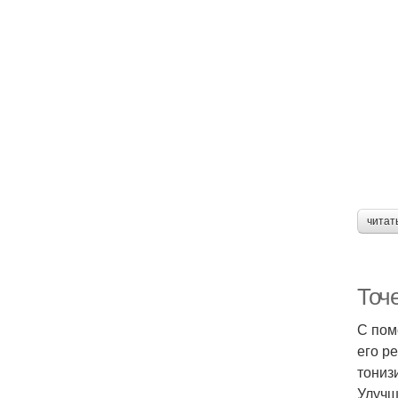
читат
Точ
С пом
его р
тониз
Улучш