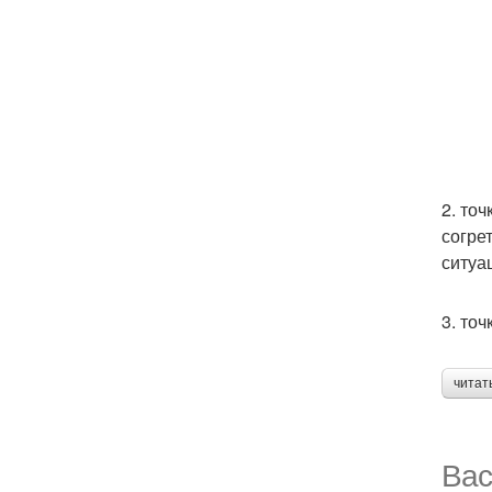
2. то
согре
ситуа
3. то
читат
Вас