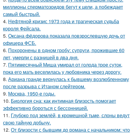
миллионы сперматозоидов бегут к цели, а побеждает
самый быстрый.
4.
Нефтяной кризис 1973 года и трагическая судьба
короля Фейсала.
5.
Оксана фёдорова показала повзрослевшую дочь от
офицера ФСБ.
6.
Похоронены в одном гробу: супруги, прожившие 60
лет, умерли с разницей в два дня.
7.
Пятимесячный Миша умирал от голода трое суток,
пока его мать веселилась у любовника через дорогу.
8.
Ариана гранде вернулась к бывшему возлюбленному
после разрыва с Итаном слейтером.
9.
Москва, 1950-е годы.
10.
Биология сна: как интимная близость помогает
эффективно бороться с бессонницей.
11.
Глубоко под землёй, в кромешной тьме, слоны ведут
свою тайную добычу.
12.
От близости с бывшим до романа с начальником: что