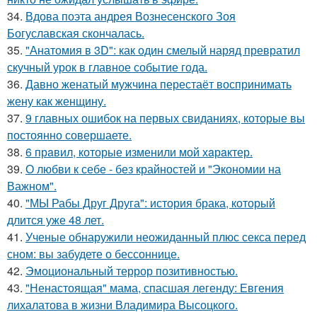
34.
Вдова поэта андрея Вознесенского Зоя
Богуславская скончалась.
35.
"Анатомия в 3D": как один смелый наряд превратил
скучный урок в главное событие года.
36.
Давно женатый мужчина перестаёт воспринимать
жену как женщину.
37.
9 главных ошибок на первых свиданиях, которые вы
постоянно совершаете.
38.
6 прaвил, которые изменили мой хaрaктер.
39.
О любви к себе - без крайностей и "Экономии на
Важном".
40.
"МЫ Рабы Друг Друга": история брака, который
длится уже 48 лет.
41.
Ученые обнаружили неожиданный плюс секса перед
сном: вы забудете о бессоннице.
42.
Эмоциональный террор позитивностью.
43.
"Ненастоящая" мама, спасшая легенду: Евгения
лихалатова в жизни Владимира Высоцкого.