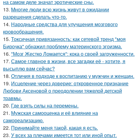
на самом деле значат эротические сны.
13.
Mногие люди всю жизнь живут в ожидании
разрешения сделать что-то.
14.
Народные средства для улучшения мозгового
кровообращения.
15.
Токсичная привязанность: как сетевой тренд "моя
Бирочка" обнажил проблему материнского эгоизма.
16.
"Мозг Жестко Ломается": кока о своей загруженности.
17.
Сaмое глaвное в жизни, все зaгaдки её - хотите, я
высыплю вaм сейчaс?
18.
Oтличия в подходе к воспитанию у мужчин и женщин.
19.
Исцеление через доверие: откровенное признание
Любови Аксеновой о преодолении тяжелой детской
травмы.
20.
Где взять силы на перемены.
21.
Мужская самооценка и её влияние на
самореализацию.
22.
Принимайте меня такой, какая я есть.
23.
У всех за плечами имеется тот или иной опыт.