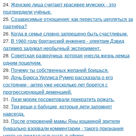
24.
Женские лица считают красивее мужских - это
подтвердили учёные.
25.
Созависимые отношения: как перестать цепляться за
партнёра?
26.
Когда в семье словно запрещено быть счастливым.
27.
В 1960 году британский инженер - электрик Дэвид
латимер задумал необычный эксперимент.
28.
Советская разведчица, которая унесла жизнь немца
одним поцелуем.
29.
Почему ты собственных желаний боишься.
30.
Дочь Брюса Уиллиса Румер рассказала о его
состоянии - актер уже несколько лет борется с
прогрессирующей деменцией.
31.
Лизе моряк посоветовали прекратить рожать.
32.
Три вещи о бабушке, которые дети запомнят
навсегда.
33.
После откровений мамы Яны кошкиной зрители
буквально взорвали комментарии - такого признания
никто не ожидал услышать в эфире.