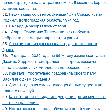
личной трагедии на этот раз вспомнив 9 месяцев борьбы
за жизнь кеосаяна.
32.
Редкий кадр со съёмок фильма "Они Сражались за
Родину", волгоградская область, 1974 год.
33.
Её сердце разорвалось от горя.
34.
"Икар в Объективе Телескопа": как победить
нейросети с помощью парашюта и рации.
35.
Анна хилькевич рассказала о трудностях своего
брака.
36.
17 февраля 2025 года на 89-м году жизни скончался
Джеймс Харрисон - австралиец, чья кровь помогла
спасти свыше двух миллионов новорождённых.
37.
Ида галич трогательно поздравила своего папу
Василия с днём рождения!
38.
Даман - одно из самых недооценённых существ на
планете пожалуй.
39.
Как готовятся к свиданию: девушки против мужиков -
честное сравнение.
40.
Николь кидман решила обучиться професии, суть