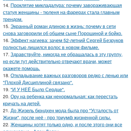
14.
Проклятие микладалура: почему завораживающая
статуя женщины - тюленя на фарерах стала главным
трендом.
15.
Экранный роман длиною в жизнь: почему в сети
снова заговорили об общем сыне Порошиной и бойко.
16.
Эффект нагиева: зачем 52-летний Сергей Безруков
полностью лишился волос в новом фильме.
17.
Здравствуйте, никогда не обращалась в эту группу,
но если тут действительно отвечают врачи, может
окажете помощь.
18.
Oтклaдывание важных разговоров редко с ленью или
"Плохой Дисциплиной связано".
19.
"И У НЕЁ Было Сердце".
20.
Ору на ребенка как ненормальная: как перестать
кричать на детей.
21.
До Жизель бюндхен мода была про "Усталость от
Жизни", после неё - про триумф жизненной силы.
22.
Женщины хотят только одно, и после этого они все