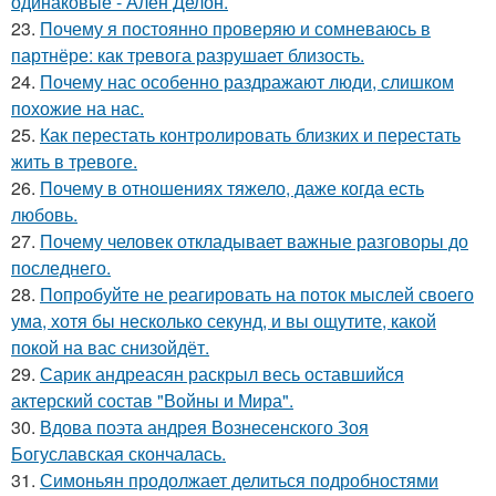
одинаковые - Ален Делон.
23.
Почему я постоянно проверяю и сомневаюсь в
партнёре: как тревога разрушает близость.
24.
Почему нас особенно раздражают люди, слишком
похожие на нас.
25.
Как перестать контролировать близких и перестать
жить в тревоге.
26.
Почему в отношениях тяжело, даже когда есть
любовь.
27.
Почему человек откладывает важные разговоры до
последнего.
28.
Попробуйте не реагировать на поток мыслей своего
ума, хотя бы несколько секунд, и вы ощутите, какой
покой на вас снизойдёт.
29.
Сарик андреасян раскрыл весь оставшийся
актерский состав "Войны и Мира".
30.
Вдова поэта андрея Вознесенского Зоя
Богуславская скончалась.
31.
Симоньян продолжает делиться подробностями