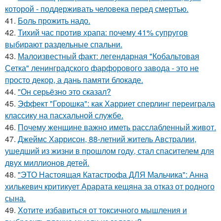
которой - поддерживать человека перед смертью.
41.
Боль прожить надо.
42.
Тихий час против храпа: почему 41% супругов
выбирают раздельные спальни.
43.
Малоизвестный факт: легендарная "Кобальтовая
Сетка" ленинградского фарфорового завода - это не
просто декор, а дань памяти блокаде.
44.
"Он серьёзно это сказал?
45.
Эффект "Горошка": как Харриет сперлинг переиграла
классику на пасхальной службе.
46.
Почему женщине важно иметь расслабленный живот.
47.
Джеймс Харрисон, 88-летний житель Австралии,
ушедший из жизни в прошлом году, стал спасителем для
двух миллионов детей.
48.
"ЭТО Настоящая Катастрофа ДЛЯ Мальчика": Анна
хилькевич критикует Арарата кещяна за отказ от родного
сына.
49.
Хотите избавиться от токсичного мышления и