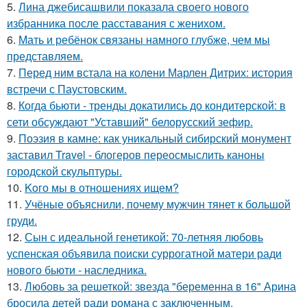
5.
Лина джебисашвили показала своего нового
избранника после расставания с женихом.
6.
Мать и ребёнок связаны намного глубже, чем мы
представляем.
7.
Перед ним встала на колени Марлен Дитрих: история
встречи с Паустовским.
8.
Когда бьюти - тренды докатились до кондитерской: в
сети обсуждают "Уставший" белорусский зефир.
9.
Поэзия в камне: как уникальный сибирский монумент
заставил Travel - блогеров переосмыслить каноны
городской скульптуры.
10.
Koго мы в отношениях ищем?
11.
Учёные объяснили, почему мужчин тянет к большой
груди.
12.
Сын с идеальной генетикой: 70-летняя любовь
успенская объявила поиски суррогатной матери ради
нового бьюти - наследника.
13.
Любовь за решеткой: звезда "беременна в 16" Арина
бросила детей ради романа с заключенным.