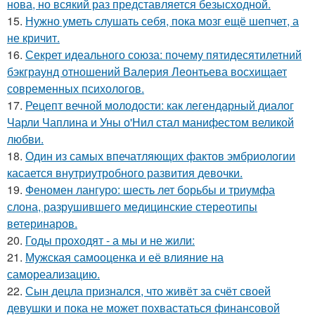
нова, но всякий раз представляется безысходной.
15.
Нужно уметь слушать себя, пока мозг ещё шепчет, а
не кричит.
16.
Секрет идеального союза: почему пятидесятилетний
бэкграунд отношений Валерия Леонтьева восхищает
современных психологов.
17.
Рецепт вечной молодости: как легендарный диалог
Чарли Чаплина и Уны о'Нил стал манифестом великой
любви.
18.
Один из самых впечатляющих фактов эмбриологии
касается внутриутробного развития девочки.
19.
Феномен лангуро: шесть лет борьбы и триумфа
слона, разрушившего медицинские стереотипы
ветеринаров.
20.
Годы проходят - а мы и не жили:
21.
Мужская самооценка и её влияние на
самореализацию.
22.
Сын децла признался, что живёт за счёт своей
девушки и пока не может похвастаться финансовой