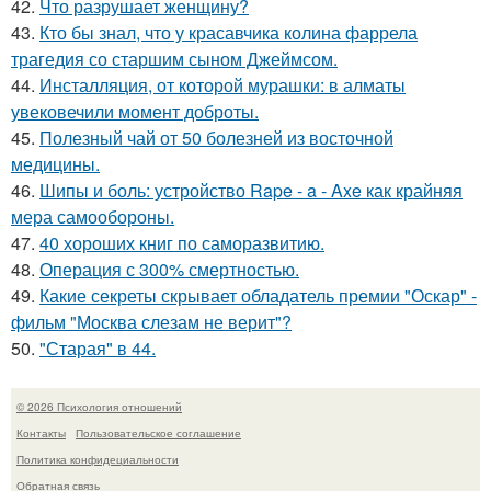
42.
Что разрушает женщину?
43.
Кто бы знал, что у красавчика колина фаррела
трагедия со старшим сыном Джеймсом.
44.
Инсталляция, от которой мурашки: в алматы
увековечили момент доброты.
45.
Полезный чай от 50 болезней из восточной
медицины.
46.
Шипы и боль: устройство Rape - a - Axe как крайняя
мера самообороны.
47.
40 хороших книг по саморазвитию.
48.
Операция с 300% смертностью.
49.
Какие секреты скрывает обладатель премии "Оскар" -
фильм "Москва слезам не верит"?
50.
"Старая" в 44.
© 2026 Психология отношений
Контакты
Пользовательское соглашение
Политика конфидециальности
Обратная связь