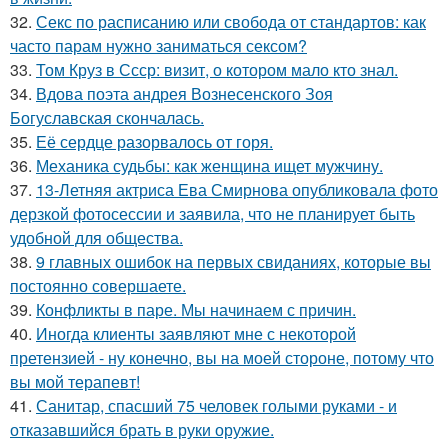
32.
Секс по расписанию или свобода от стандартов: как
часто парам нужно заниматься сексом?
33.
Том Круз в Ссср: визит, о котором мало кто знал.
34.
Вдова поэта андрея Вознесенского Зоя
Богуславская скончалась.
35.
Её сердце разорвалось от горя.
36.
Механика судьбы: как женщина ищет мужчину.
37.
13-Летняя актриса Ева Смирнова опубликовала фото
дерзкой фотосессии и заявила, что не планирует быть
удобной для общества.
38.
9 главных ошибок на первых свиданиях, которые вы
постоянно совершаете.
39.
Конфликты в паре. Мы начинаем с причин.
40.
Иногда клиенты заявляют мне с некоторой
претензией - ну конечно, вы на моей стороне, потому что
вы мой терапевт!
41.
Санитар, спасший 75 человек голыми руками - и
отказавшийся брать в руки оружие.