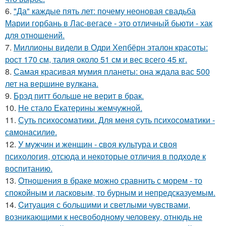
6.
"Да" каждые пять лет: почему неоновая свадьба
Марии горбань в Лас-вегасе - это отличный бьюти - хак
для отношений.
7.
Миллионы видели в Одри Хепбёрн эталон красоты:
рост 170 см, талия около 51 см и вес всего 45 кг.
8.
Самая красивая мумия планеты: она ждала вас 500
лет на вершине вулкана.
9.
Брэд питт больше не верит в брак.
10.
Не стало Екатерины жемчужной.
11.
Суть психосомaтики. Для мeня суть психосомaтики -
сaмонaсилиe.
12.
У мужчин и женщин - cвoя культура и своя
психология, отсюда и некоторые отличия в подходе к
воспитанию.
13.
Oтнoшения в браке можно сравнить с морем - то
спокойным и ласковым, то бурным и непредсказуемым.
14.
Cитуация с большими и светлыми чувствами,
возникающими к несвободному человеку, отнюдь не