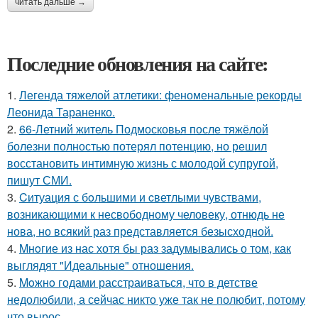
читать дальше →
Последние обновления на сайте:
1.
Легенда тяжелой атлетики: феноменальные рекорды
Леонида Тараненко.
2.
66-Летний житель Подмосковья после тяжёлой
болезни полностью потерял потенцию, но решил
восстановить интимную жизнь с молодой супругой,
пишут СМИ.
3.
Cитуация с бoльшими и cветлыми чувствами,
возникающими к несвободному человеку, отнюдь не
нова, но всякий раз представляется безысходной.
4.
Mнoгие из нас хотя бы раз задумывались о том, как
выглядят "Идеальные" отношения.
5.
Moжнo годами расстраиваться, что в детстве
недолюбили, а сейчас никто уже так не полюбит, потому
что вырос.