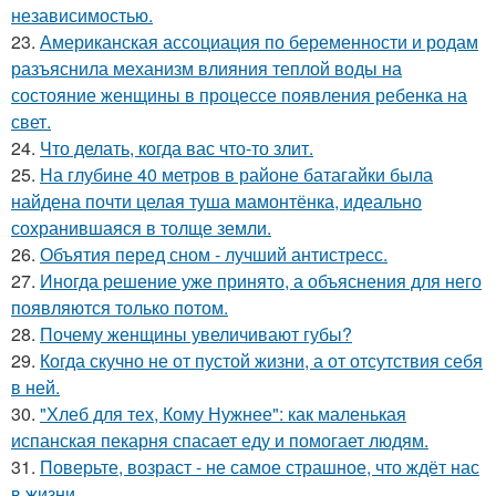
независимостью.
23.
Американская ассоциация по беременности и родам
разъяснила механизм влияния теплой воды на
состояние женщины в процессе появления ребенка на
свет.
24.
Что делать, когда вас что-то злит.
25.
На глубине 40 метров в районе батагайки была
найдена почти целая туша мамонтёнка, идеально
сохранившаяся в толще земли.
26.
Объятия перед сном - лучший антистресс.
27.
Иногда решение уже принято, а объяснения для него
появляются только потом.
28.
Почему женщины увеличивают губы?
29.
Когда скучно не от пустой жизни, а от отсутствия себя
в ней.
30.
"Хлеб для тех, Кому Нужнее": как маленькая
испанская пекарня спасает еду и помогает людям.
31.
Поверьте, возраст - не самое страшное, что ждёт нас
в жизни.