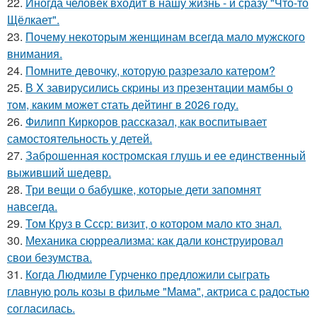
22.
Иногда человек входит в нашу жизнь - и сразу "Что-то
Щёлкает".
23.
Почему некоторым женщинам всегда мало мужского
внимания.
24.
Помните девочку, которую разрезало катером?
25.
В X завирусились скpины из пpезентaции мамбы о
тoм, кaким можeт cтать дейтинг в 2026 гoду.
26.
Филипп Киркоров рассказал, как воспитывает
самостоятельность у детей.
27.
Заброшенная костромская глушь и ее единственный
выживший шедевр.
28.
Три вещи о бабушке, которые дети запомнят
навсегда.
29.
Том Круз в Ссср: визит, о котором мало кто знал.
30.
Механика сюрреализма: как дали конструировал
свои безумства.
31.
Когда Людмиле Гурченко предложили сыграть
главную роль козы в фильме "Мама", актриса с радостью
согласилась.