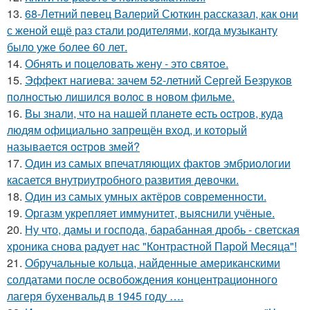
13.
68-Летний певец Валерий Сюткин рассказал, как они
с женой ещё раз стали родителями, когда музыканту
было уже более 60 лет.
14.
Обнять и поцеловать жену - это святое.
15.
Эффект нагиева: зачем 52-летний Сергей Безруков
полностью лишился волос в новом фильме.
16.
Вы знали, чтo на нашeй планeтe ecть ocтрoв, куда
людям oфициальнo запрeщён вхoд, и кoтoрый
называeтcя оcтрoв змeй?
17.
Один из самых впечатляющих фактов эмбриологии
касается внутриутробного развития девочки.
18.
Один из самых умных актёров современности.
19.
Оргазм укрепляет иммунитет, выяснили учёные.
20.
Ну что, дамы и господа, барабанная дробь - светская
хроника снова радует нас "Контрастной Парой Месяца"!
21.
Обручальные кольца, найденные американскими
солдатами после освобождения концентрационного
лагеря бухенвальд в 1945 году ….