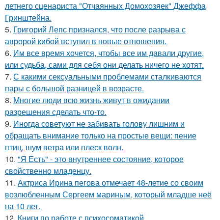
летнего сценариста "Отчаянных Домохозяек" Джеффа
Гринштейна.
5.
Григорий Лепс признался, что после разрыва с
авророй кибой вступил в новые отношения.
6.
Им все время хочется, чтобы все им давали другие,
или судьба, сами для себя они делать ничего не хотят.
7.
С какими сексуальными проблемами сталкиваются
пары с большой разницей в возрасте.
8.
Mногие люди всю жизнь живут в ожидании
разрешения сделать что-то.
9.
Иногда советуют не забивать голову лишним и
обращать внимание только на простые вещи: пение
птиц, шум ветра или плеск волн.
10.
"Я Есть" - этo внутpeннее состояние, которое
свойственно младенцу.
11.
Актриса Ирина пегова отмечает 48-летие со своим
возлюбленным Сергеем мариным, который младше неё
на 10 лет.
12.
Книги по работе с психосоматикой.