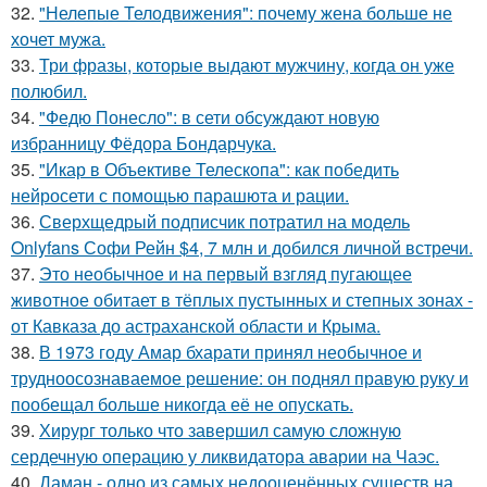
32.
"Нелепые Телодвижения": почему жена больше не
хочет мужа.
33.
Три фразы, которые выдают мужчину, когда он уже
полюбил.
34.
"Федю Понесло": в сети обсуждают новую
избранницу Фёдора Бондарчука.
35.
"Икар в Объективе Телескопа": как победить
нейросети с помощью парашюта и рации.
36.
Сверхщедрый подписчик потратил на модель
Onlyfans Софи Рейн $4, 7 млн и добился личной встречи.
37.
Это необычное и на первый взгляд пугающее
животное обитает в тёплых пустынных и степных зонах -
от Кавказа до астраханской области и Крыма.
38.
В 1973 году Амар бхарати принял необычное и
трудноосознаваемое решение: он поднял правую руку и
пообещал больше никогда её не опускать.
39.
Хирург только что завершил самую сложную
сердечную операцию у ликвидатора аварии на Чаэс.
40.
Даман - одно из самых недооценённых существ на