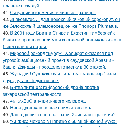
планете пожалуй.
41.
Ситуации вторжения в личные границы.
42.
Знакомьтесь - длиннохохлый очковый сорокопут, он
же белохохлый шлемоносец, он же Prionops Plumatus.
43.
В 2001 году Бритни Спирс и Джастин тимберлейк
были не просто королями и королевой поп-музыки - они
были главной парой.
44.
Мировой рекорд "Бурдж - Халифа" оказался под
угрозой: амбициозный проект в саудовской Аравии -
башня Джидды - преодолел отметку в 80 этажей.
45.
Жуть дня! Супружеская пара театралов зар * зала
друг друга в Подмосковье.
46.
Битва титанов: гайдаевский драйв против
захаровской театральности.
47.
46, 5\xB0C внутри живого человека.
48.
Наса дропнули новые снимки юпитера.
49.
Даша дошик снова на грани: Хайп или стратегия?
50.
"Анфиса Чехова в Париже с бывшей женой мужа: