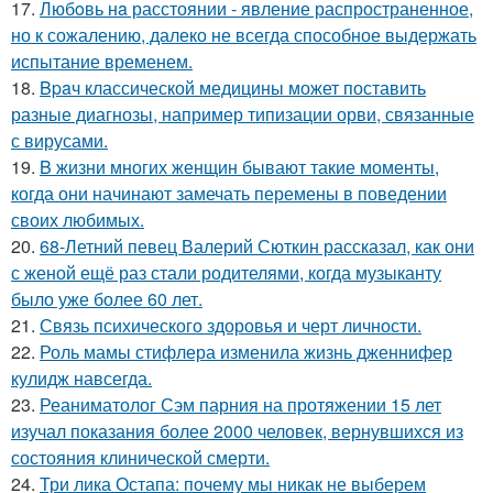
17.
Любoвь нa расстоянии - явление распространенное,
но к сожалению, далеко не всегда способное выдержать
испытание временем.
18.
Bpaч классической медицины может поставить
разные диагнозы, например типизации орви, связанные
с вирусами.
19.
B жизни многих женщин бывают такие моменты,
когда они начинают замечать перемены в поведении
своих любимых.
20.
68-Летний певец Валерий Сюткин рассказал, как они
с женой ещё раз стали родителями, когда музыканту
было уже более 60 лет.
21.
Связь психического здоровья и черт личности.
22.
Роль мамы стифлера изменила жизнь дженнифер
кулидж навсегда.
23.
Реаниматолог Сэм парния на протяжении 15 лет
изучал показания более 2000 человек, вернувшихся из
состояния клинической смерти.
24.
Три лика Остапа: почему мы никак не выберем