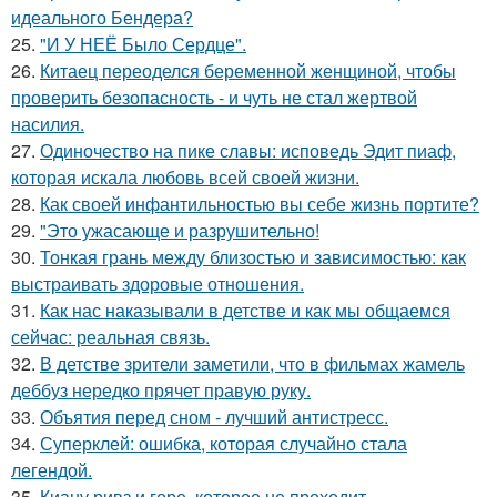
идеального Бендера?
25.
"И У НЕЁ Было Сердце".
26.
Китаец переоделся беременной женщиной, чтобы
проверить безопасность - и чуть не стал жертвой
насилия.
27.
Одиночество на пике славы: исповедь Эдит пиаф,
которая искала любовь всей своей жизни.
28.
Как своей инфантильностью вы себе жизнь портите?
29.
"Это ужасающе и разрушительно!
30.
Тонкая грань между близостью и зависимостью: как
выстраивать здоровые отношения.
31.
Как нас наказывали в детстве и как мы общаемся
сейчас: реальная связь.
32.
В детстве зрители заметили, что в фильмах жамель
деббуз нередко прячет правую руку.
33.
Объятия перед сном - лучший антистресс.
34.
Суперклей: ошибка, которая случайно стала
легендой.
35.
Киану ривз и горе, которое не проходит.