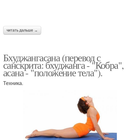
читать дальше →
Бхуджангасана (перевод с
санскрита: бхуджанга - "Кобра",
асана - "положение тела").
Техника.