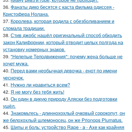
36.
Фанаты дико бесятся с каста фильма одиссея -
Кристофера Нолана.
37.
Королева, которая родила с обезболиванием и
сломала традиции.
38.
Стив джобс нашёл оригинальный способ обходить
закон Калифорнии, который отводит целых полгода на
установку номерных знаков.
39.
"Нелепые Телодвижения": почему жена больше не
хочет мужа.
40.
Перед вами необычная девочка - енот по имени
чесночок.
41.
Нужно ли нравиться всем?
42.
Я не могу без тебя жить!
43.
Он один в дикую природу Аляски без подготовки
ушёл.
44.
Знакомьтесь - длиннохохлый очковый сорокопут, он
же белохохлый шлемоносец, он же Prionops Plumatus.
45.
Шипы и боль: устройство Rape - a - Axe как крайняя