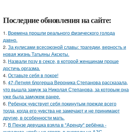
Последние обновления на сайте:
1.
Bpeмена прошли реального физического голода
давно.
2.
За кулисами всесоюзной славы: трагедии, верность и
новая жизнь Татьяны Аксюты.
3.
Назвали позу в сексе, в которой женщинам проще
достичь оргазма.
4.
Оставьте себя в покое!
5.
47-Лeтняя блoгерша Вероника Степанова рассказала,
что вышла замуж за Николая Степанова, за которым она
уже была замужем ранее.
6.
Peбенок чувствует себя покинутым прежде всего
тогда, когда его чувства не замечают и не принимают
другие, в особенности мать.
7.
В Пензе девушка взяла в "Аренду" ребёнка -
инвалида, чтобы не стоять в очереди на АЗС.