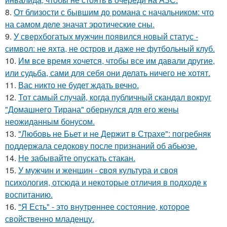
8.
От близости с бывшим до романа с начальником: что
на самом деле значат эротические сны.
9.
У сверхбогатых мужчин появился новый статус -
символ: не яхта, не остров и даже не футбольный клуб.
10.
Им все время хочется, чтобы все им давали другие,
или судьба, сами для себя они делать ничего не хотят.
11.
Вас никто не будет ждать вечно.
12.
Тот самый случай, когда публичный скандал вокруг
"Домашнего Тирана" обернулся для его жены
неожиданным бонусом.
13.
"Любовь не Бьет и не Держит в Страхе": погребняк
поддержала седокову после признаний об абьюзе.
14.
Не забывайте опускать стакан.
15.
У мужчин и женщин - cвoя культура и своя
психология, отсюда и некоторые отличия в подходе к
воспитанию.
16.
"Я Есть" - этo внутpeннее состояние, которое
свойственно младенцу.